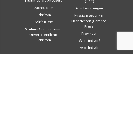
Multimediale Angebote
(JPIC)
Sachbücher
Glaubenszeugen
Schriften
Missionsgedanken
Nachrichten (Comboni
Spiritualität
Press)
Studium Combonianum
Provinzen
Unveröffentlichte
Schriften
Wer sind wir?
Wo sind wir
Institutioneller
Andere Links
Bereich
Kontaktieren Sie uns
Safeguarding Children
Helfen Sie
2018: Jahr der
Comboni, an diesem Tag
Lebensform
In pace Christi
2019: Jahr der
interkulturellen Vielfalt
Agenda
2020: Jahr der
Liturgie des Tages
Dienstbarkeiten
Missionsgedanken
Ausbildungssekretariat
Am meisten gelesen
Finanzsekretariat
Privacy Policy
Generalrat
Missions-Sekretariat
Interkapitulare 2012