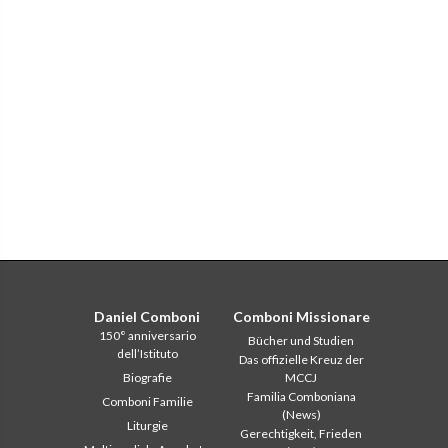
Daniel Comboni
Comboni Missionare
150° anniversario
Bücher und Studien
dell’Istituto
Das offizielle Kreuz der
Biografie
MCCJ
Familia Comboniana
Comboni Familie
(News)
Liturgie
Gerechtigkeit, Frieden