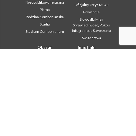
Nieopublikowane pisma
Oficjalny krzyz MCCJ
Pisma
Prowincje
Rodzina Kombonianska
Slowo dla Misji
Studia
Sprawiedliwosc, Pokoj i
Integralnosc Stworzenia
Studium Combonianum
Swiadectwa
Obszar
Inne linki
instytucjonalny
Kontakt
2018: Year of the Rule of
Współpraca
Life
Komboni, w tym dniu
2019: Rok
miedzykulturowosci
In pace Christi
2020 r.: Rok ministerstw
Agenda
Biuro Komunikacji
Liturgia dnia
Intercapitolare 2012
Słowo dla misji
Intercapitolare 2018
Najpopularniejsze
Intercapitolare 2025
Privacy Policy
Kapitula 2003
Sekretariat misji
Kapitula 2009
Kapitula 2015