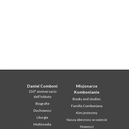
Daniel Comboni
Misjonarze
150° anniversario
Kombonianie
dell’Istituto
Books and studies
Biografie
Familia Comboniana
Duchowosc
Kim jestesmy
Liturgia
Nasza obecnosc w swiecie
Multimedia
Nowosci