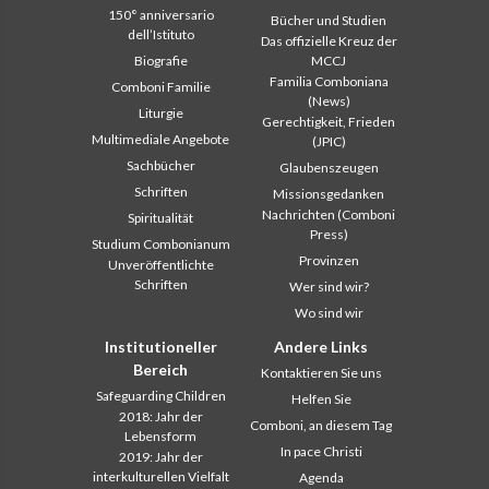
150° anniversario
Bücher und Studien
dell’Istituto
Das offizielle Kreuz der
Biografie
MCCJ
Familia Comboniana
Comboni Familie
(News)
Liturgie
Gerechtigkeit, Frieden
Multimediale Angebote
(JPIC)
Sachbücher
Glaubenszeugen
Schriften
Missionsgedanken
Nachrichten (Comboni
Spiritualität
Press)
Studium Combonianum
Provinzen
Unveröffentlichte
Schriften
Wer sind wir?
Wo sind wir
Institutioneller
Andere Links
Bereich
Kontaktieren Sie uns
Safeguarding Children
Helfen Sie
2018: Jahr der
Comboni, an diesem Tag
Lebensform
In pace Christi
2019: Jahr der
interkulturellen Vielfalt
Agenda