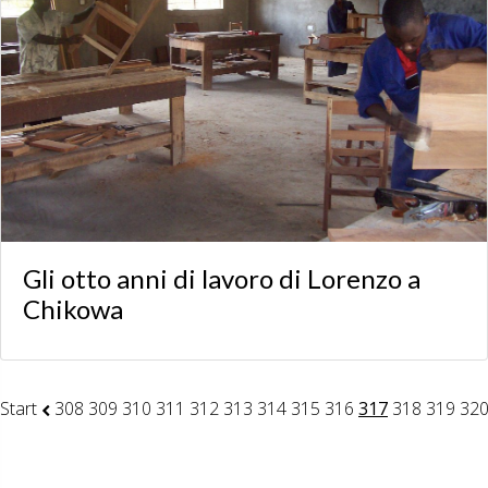
Gli otto anni di lavoro di Lorenzo a
Chikowa
Start
308
309
310
311
312
313
314
315
316
317
318
319
32