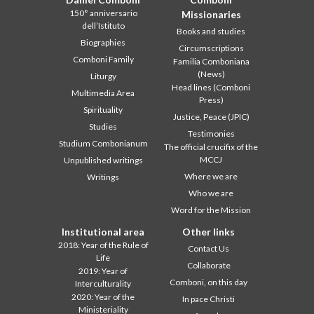
150° anniversario
Missionaries
dell’Istituto
Books and studies
Biographies
Circumscriptions
Comboni Family
Familia Comboniana
(News)
Liturgy
Head lines (Comboni
Multimedia Area
Press)
Spirituality
Justice, Peace (JPIC)
Studies
Testimonies
Studium Combonianum
The official crucifix of the
MCCJ
Unpublished writings
Where we are
Writings
Who we are
Word for the Mission
Institutional area
Other links
2018: Year of the Rule of
Contact Us
Life
Collaborate
2019: Year of
Comboni, on this day
Interculturality
2020: Year of the
In pace Christi
Ministeriality