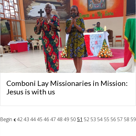
Comboni Lay Missionaries in Mission:
Jesus is with us
Begin
42
43
44
45
46
47
48
49
50
51
52
53
54
55
56
57
58
59