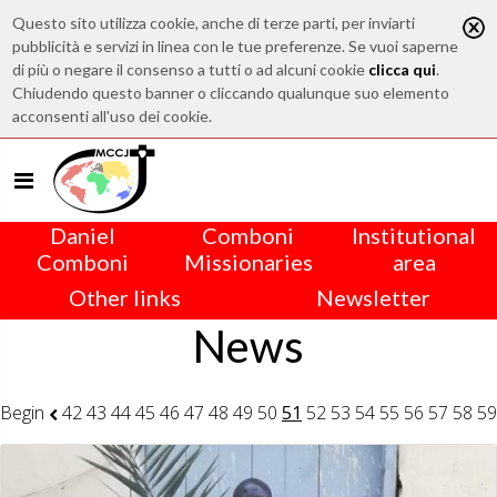
Questo sito utilizza cookie, anche di terze parti, per inviarti
pubblicità e servizi in linea con le tue preferenze. Se vuoi saperne
di più o negare il consenso a tutti o ad alcuni cookie
clicca qui
.
Chiudendo questo banner o cliccando qualunque suo elemento
acconsenti all'uso dei cookie.
Daniel
Comboni
Institutional
Comboni
Missionaries
area
Other links
Newsletter
News
Begin
42
43
44
45
46
47
48
49
50
51
52
53
54
55
56
57
58
59