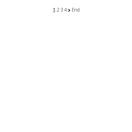
1
2
3
4
End