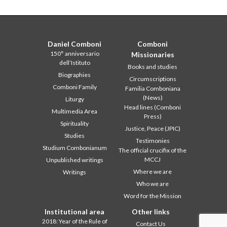
Daniel Comboni
Comboni
150° anniversario
Missionaries
dell’Istituto
Books and studies
Biographies
Circumscriptions
Comboni Family
Familia Comboniana
(News)
Liturgy
Head lines (Comboni
Multimedia Area
Press)
Spirituality
Justice, Peace (JPIC)
Studies
Testimonies
Studium Combonianum
The official crucifix of the
MCCJ
Unpublished writings
Where we are
Writings
Who we are
Word for the Mission
Institutional area
Other links
2018: Year of the Rule of
Contact Us