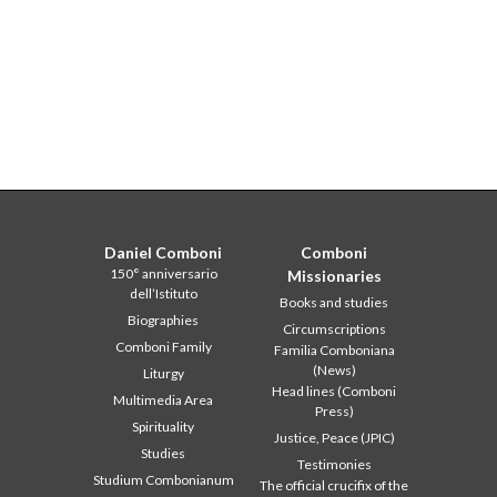
Daniel Comboni
Comboni
150° anniversario
Missionaries
dell’Istituto
Books and studies
Biographies
Circumscriptions
Comboni Family
Familia Comboniana
(News)
Liturgy
Head lines (Comboni
Multimedia Area
Press)
Spirituality
Justice, Peace (JPIC)
Studies
Testimonies
Studium Combonianum
The official crucifix of the