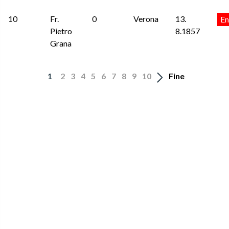
10
Fr.
0
Verona
13.
En
Pietro
8.1857
Grana
1
2
3
4
5
6
7
8
9
10
Fine