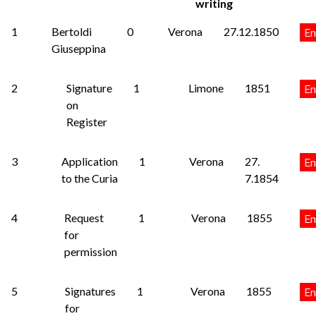
writing
1
Bertoldi
0
Verona
27.12.1850
En
Giuseppina
2
Signature
1
Limone
1851
En
on
Register
3
Application
1
Verona
27.
En
to the Curia
7.1854
4
Request
1
Verona
1855
En
for
permission
5
Signatures
1
Verona
1855
En
for