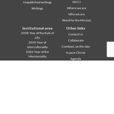
MCCJ
Unpublished writings
Where we are
Writings
Who we are
Word for the Mission
Institutional area
Other links
2018: Year of the Rule of
Contact Us
Life
Collaborate
2019: Year of
Comboni, on this day
Interculturality
2020: Year of the
In pace Christi
Ministeriality
Agenda
Chapter 2003
Liturgy of the day
Chapter 2009
A word for mission
Chapter 2015
Most read
Chapter 2022
Privacy Policy
Communications Office
Secretariat of the Mission
Formation Secretariat
General Council
Intercapitular 2012
Intercapitular 2018