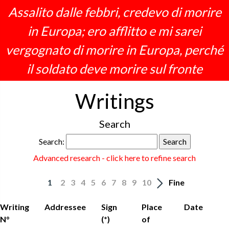
Assalito dalle febbri, credevo di morire
in Europa; ero afflitto e mi sarei
vergognato di morire in Europa, perché
il soldato deve morire sul fronte
Writings
Search
Search:
Advanced research - click here to refine search
1
2
3
4
5
6
7
8
9
10
Fine
Writing
Addressee
Sign
Place
Date
N°
(*)
of