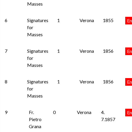
Masses
6
Signatures
1
Verona
1855
En
for
Masses
7
Signatures
1
Verona
1856
En
for
Masses
8
Signatures
1
Verona
1856
En
for
Masses
9
Fr.
0
Verona
4.
En
Pietro
7.1857
Grana