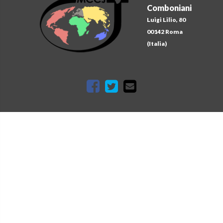
Comboniani
Luigi Lilio, 80
00142 Roma
(Italia)