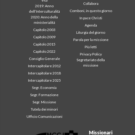
Vita
Collabora
2019: Anno
Comboni, in questo giorno
dell’Interculturalità
2020: Anno della
In pace Christi
ministerialitá
Agenda
Capitolo 2003
Liturgia del giorno
Capitolo 2009
Parola per la missione
Capitolo 2015
Più letti
Capitolo 2022
Privacy Policy
Consiglio Generale
Segretariato della
missione
Intercapitolare 2012
Intercapitolare 2018
Intercapitolare 2025
Segr. Economia
Segr. Formazione
Segr. Missione
Tutela dei minori
Ufficio Comunicazioni
Missionari