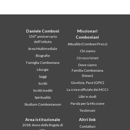
Daniele Comboni
Missionari
150° anniversario
Comboniani
dell’Istituto
Attualità (Comboni Press)
Area Multimediale
Chi siamo
Biografie
Circoscrizioni
Famiglia Comboniana
Dove siamo
Liturgia
Familia Comboniana
(News)
Saggi
Giustizia, Pace (GPIC)
Scritti
La croce ufficiale dei MCCJ
Scritti inediti
Libri e studi
Spiritualità
Parola per la Missione
Studium Combonianum
Testimoni
Area istituzionale
Altri link
2018: Anno della Regola di
Contattaci