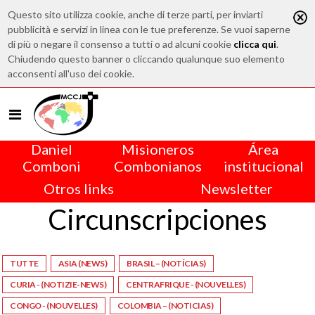
Questo sito utilizza cookie, anche di terze parti, per inviarti
pubblicità e servizi in linea con le tue preferenze. Se vuoi saperne
di più o negare il consenso a tutti o ad alcuni cookie
clicca qui
.
Chiudendo questo banner o cliccando qualunque suo elemento
acconsenti all'uso dei cookie.
Daniel
Misioneros
Área
Comboni
Combonianos
institucional
Otros links
Newsletter
Circunscripciones
TUTTE
ASIA (NEWS)
BRASIL – (NOTÍCIAS)
CURIA - (NOTIZIE-NEWS)
CENTRAFRIQUE - (NOUVELLES)
CONGO - (NOUVELLES)
COLOMBIA – (NOTICIAS)