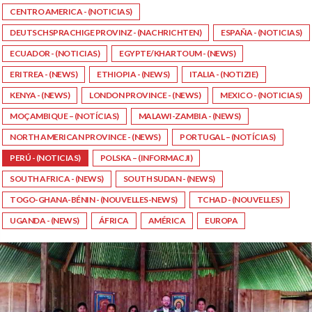
CENTRO AMERICA - (NOTICIAS)
DEUTSCHSPRACHIGE PROVINZ - (NACHRICHTEN)
ESPAÑA - (NOTICIAS)
ECUADOR - (NOTICIAS)
EGYPTE/KHARTOUM - (NEWS)
ERITREA - (NEWS)
ETHIOPIA - (NEWS)
ITALIA - (NOTIZIE)
KENYA - (NEWS)
LONDON PROVINCE - (NEWS)
MEXICO - (NOTICIAS)
MOÇAMBIQUE – (NOTÍCIAS)
MALAWI-ZAMBIA - (NEWS)
NORTH AMERICAN PROVINCE - (NEWS)
PORTUGAL – (NOTÍCIAS)
PERÚ - (NOTICIAS)
POLSKA – (INFORMACJI)
SOUTH AFRICA - (NEWS)
SOUTH SUDAN - (NEWS)
TOGO-GHANA-BÉNIN - (NOUVELLES-NEWS)
TCHAD - (NOUVELLES)
UGANDA - (NEWS)
ÁFRICA
AMÉRICA
EUROPA