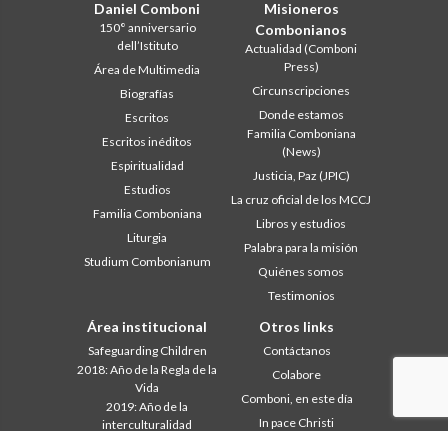
Daniel Comboni
Misioneros
150° anniversario
Combonianos
dell’Istituto
Actualidad (Comboni
Press)
Área de Multimedia
Circunscripciones
Biografías
Donde estamos
Escritos
Familia Comboniana
Escritos inéditos
(News)
Espiritualidad
Justicia, Paz (JPIC)
Estudios
La cruz oficial de los MCCJ
Familia Comboniana
Libros y estudios
Liturgia
Palabra para la misión
Studium Combonianum
Quiénes somos
Testimonios
Área institucional
Otros links
Safeguarding Children
Contáctanos
2018: Año de la Regla de la
Colabore
Vida
Comboni, en este día
2019: Año de la
In pace Christi
interculturalidad
2020: Año de la
Agenda