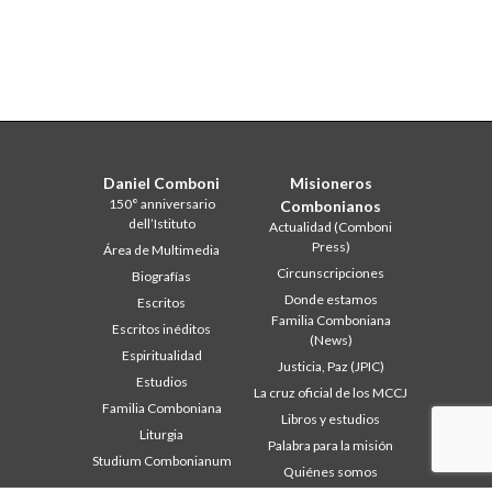
Daniel Comboni
Misioneros
150° anniversario
Combonianos
dell’Istituto
Actualidad (Comboni
Press)
Área de Multimedia
Circunscripciones
Biografías
Donde estamos
Escritos
Familia Comboniana
Escritos inéditos
(News)
Espiritualidad
Justicia, Paz (JPIC)
Estudios
La cruz oficial de los MCCJ
Familia Comboniana
Libros y estudios
Liturgia
Palabra para la misión
Studium Combonianum
Quiénes somos