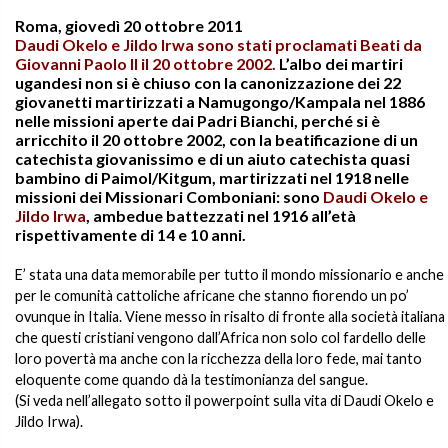
Roma, giovedì 20 ottobre 2011
Daudi Okelo e Jildo Irwa sono stati proclamati Beati da
Giovanni Paolo II il 20 ottobre 2002
.
L’albo dei martiri
ugandesi non si è chiuso con la canonizzazione dei 22
giovanetti martirizzati a Namugongo/Kampala nel 1886
nelle missioni aperte dai Padri Bianchi, perché si è
arricchito il 20 ottobre 2002, con la beatificazione di un
catechista giovanissimo e di un aiuto catechista quasi
bambino di Paimol/Kitgum, martirizzati nel 1918 nelle
missioni dei Missionari Comboniani: sono
Daudi Okelo e
Jildo Irwa
, ambedue battezzati nel 1916 all’età
rispettivamente di 14 e 10 anni.
E’ stata una data memorabile per tutto il mondo missionario e anche
per le comunità cattoliche africane che stanno fiorendo un po’
ovunque in Italia. Viene messo in risalto di fronte alla società italiana
che questi cristiani vengono dall’Africa non solo col fardello delle
loro povertà ma anche con la ricchezza della loro fede, mai tanto
eloquente come quando dà la testimonianza del sangue.
(Si veda nell’allegato sotto il powerpoint sulla vita di Daudi Okelo e
Jildo Irwa).