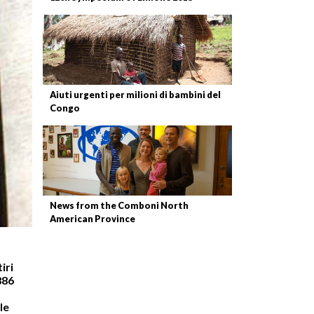
Aiuti urgenti per milioni di bambini del
Congo
News from the Comboni North
American Province
iri
886
le