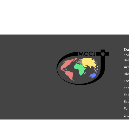
Da
150
del
Áre
Bio
Ens
Esc
Esc
Esp
Fam
Lit
St
Co