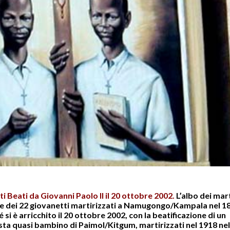
i Beati da Giovanni Paolo II il 20 ottobre 2002
.
L’albo dei mart
one dei 22 giovanetti martirizzati a Namugongo/Kampala nel 1
 si è arricchito il 20 ottobre 2002, con la beatificazione di un
sta quasi bambino di Paimol/Kitgum, martirizzati nel 1918 nel