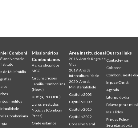
niel Comboni
Missionários
Área institucional
Outros links
° anniversario
2018: Ano da Regra de
Combonianos
Contacte-nos
l’Istituto
Vida
A cruz oficial dos
Colabore
2019: Ano da
MCCJ
a de Multimídia
Comboni, neste di
Interculturalidade
Circunscrições
grafias
2020: Ano da
In pace Christi
Familia Comboniana
aios
Ministerialidade
(News)
Agenda
ritos
Capítulo 2003
Justiça, Paz (JPIC)
Liturgia do dia
ritos inéditos
Capítulo 2009
Livros e estudos
Palavra para a miss
iritualidade
Capítulo 2015
Notícias (Comboni
Mais lidos
Press)
ília Comboniana
Capítulo 2022
Privacy Policy
Onde estamos
urgia
Conselho Geral
Secretariado da
udium
Gabinete de
Palavra para a Missão
Missão
mbonianum
Comunicação
Quem somos