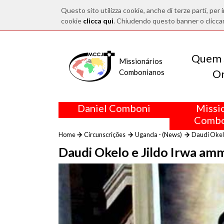
Questo sito utilizza cookie, anche di terze parti, per i
cookie
clicca qui
. Chiudendo questo banner o clicca
Quem 
Missionários
O
Combonianos
Daniel Comboni
Missi
Combo
Home
Circunscrições
Uganda - (News)
Daudi Okelo
Daudi Okelo e Jildo Irwa amm