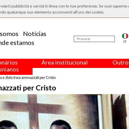
nviarti pubblicità e servizi in linea con le tue preferenze. Se vuoi saperne 
ndo qualunque suo elemento acconsenti all'uso dei cookie.
somos
Notícias
nde estamos
IT
onários
Área institucional
Outros
nianos
 e Jildo Irwa ammazzati per Cristo
azzati per Cristo