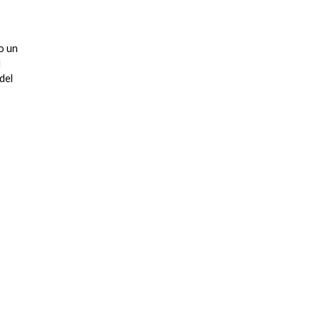
o un
l
del