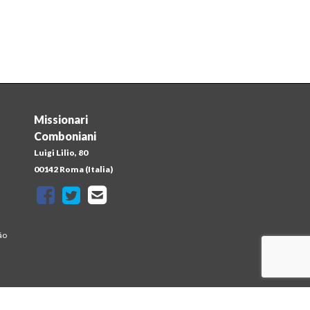
Missionari
Comboniani
Luigi Lilio, 80
a
00142 Roma (Italia)
ão