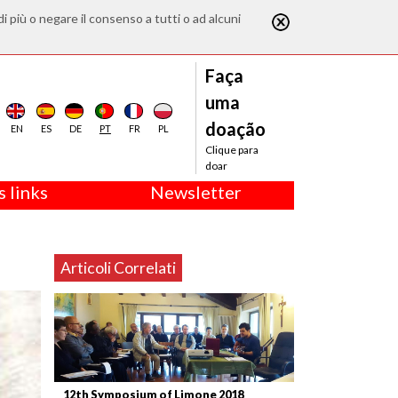
di più o negare il consenso a tutti o ad alcuni
Faça
uma
doação
EN
ES
DE
PT
FR
PL
Clique para
doar
 links
Newsletter
Articoli Correlati
12th Symposium of Limone 2018