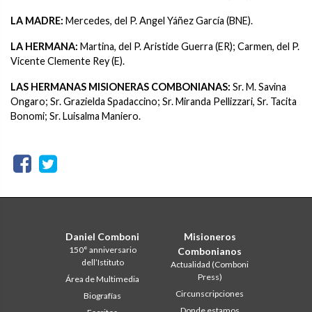
LA MADRE
:
Mercedes, del P. Angel Yáñez García (BNE).
LA HERMANA:
Martina, del P. Aristide Guerra (ER); Carmen, del P.
Vicente Clemente Rey (E).
LAS HERMANAS MISIONERAS COMBONIANAS:
Sr. M. Savina
Ongaro; Sr. Grazielda Spadaccino; Sr. Miranda Pellizzari, Sr. Tacita
Bonomi; Sr. Luisalma Maniero.
Daniel Comboni
Misioneros
150° anniversario
Combonianos
dell’Istituto
Actualidad (Comboni
Press)
Área de Multimedia
Circunscripciones
Biografías
Donde estamos