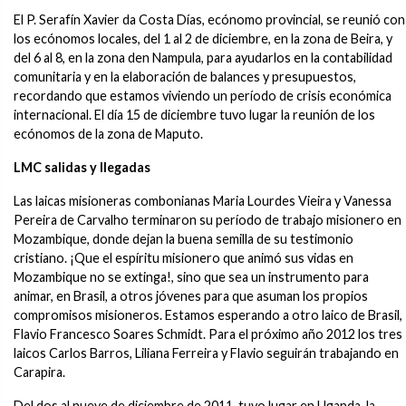
El P. Serafín Xavier da Costa Días, ecónomo provincial, se reunió con
los ecónomos locales, del 1 al 2 de diciembre, en la zona de Beira, y
del 6 al 8, en la zona den Nampula, para ayudarlos en la contabilidad
comunitaria y en la elaboración de balances y presupuestos,
recordando que estamos viviendo un período de crisis económica
internacional. El día 15 de diciembre tuvo lugar la reunión de los
ecónomos de la zona de Maputo.
LMC salidas y llegadas
Las laicas misioneras combonianas Maria Lourdes Vieira y Vanessa
Pereira de Carvalho terminaron su período de trabajo misionero en
Mozambique, donde dejan la buena semilla de su testimonio
cristiano. ¡Que el espíritu misionero que animó sus vidas en
Mozambique no se extinga!, sino que sea un instrumento para
animar, en Brasil, a otros jóvenes para que asuman los propios
compromisos misioneros. Estamos esperando a otro laico de Brasil,
Flavio Francesco Soares Schmidt. Para el próximo año 2012 los tres
laicos Carlos Barros, Liliana Ferreira y Flavio seguirán trabajando en
Carapira.
Del dos al nueve de diciembre de 2011, tuvo lugar en Uganda, la