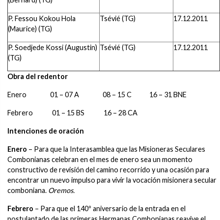
P. Fessou Kokou Hola
Tsévié (TG)
17.12.2011
(Maurice) (TG)
P. Soedjede Kossi (Augustin)
Tsévié (TG)
17.12.2011
(TG)
Obra del redentor
Enero 01 – 07 A 08 – 15 C 16 – 31 BNE
Febrero 01 – 15 BS 16 – 28 CA
Intenciones de oración
Enero
– Para que la Interasamblea que las Misioneras Seculares
Combonianas celebran en el mes de enero sea un momento
constructivo de revisión del camino recorrido y una ocasión para
encontrar un nuevo impulso para vivir la vocación misionera secular
comboniana.
Oremos.
Febrero
– Para que el 140º aniversario de la entrada en el
postulantado de las primeras Hermanas Combonianas reavive el