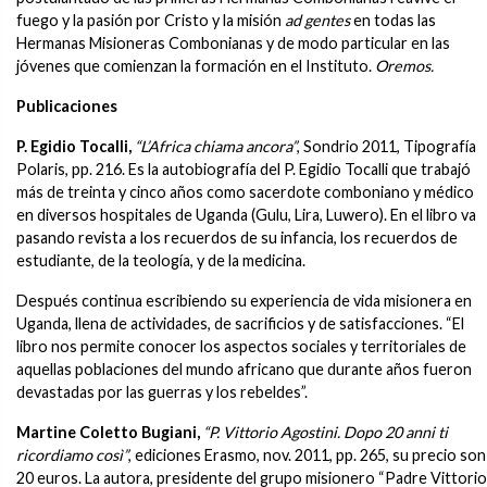
fuego y la pasión por Cristo y la misión
ad gentes
en todas las
Hermanas Misioneras Combonianas y de modo particular en las
jóvenes que comienzan la formación en el Instituto.
Oremos.
Publicaciones
P. Egidio Tocalli,
“L’Africa chiama ancora”
, Sondrio 2011, Tipografía
Polaris, pp. 216. Es la autobiografía del P. Egidio Tocalli que trabajó
más de treinta y cinco años como sacerdote comboniano y médico
en diversos hospitales de Uganda (Gulu, Lira, Luwero). En el libro va
pasando revista a los recuerdos de su infancia, los recuerdos de
estudiante, de la teología, y de la medicina.
Después continua escribiendo su experiencia de vida misionera en
Uganda, llena de actividades, de sacrificios y de satisfacciones. “El
libro nos permite conocer los aspectos sociales y territoriales de
aquellas poblaciones del mundo africano que durante años fueron
devastadas por las guerras y los rebeldes”.
Martine Coletto Bugiani,
“P. Vittorio Agostini. Dopo 20 anni ti
ricordiamo così”
, ediciones Erasmo, nov. 2011, pp. 265, su precio son
20 euros. La autora, presidente del grupo misionero “Padre Vittorio