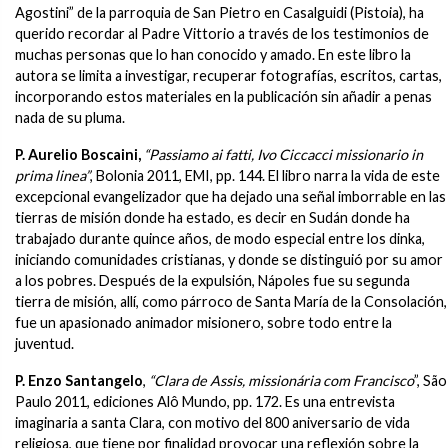
Agostini” de la parroquia de San Pietro en Casalguidi (Pistoia), ha
querido recordar al Padre Vittorio a través de los testimonios de
muchas personas que lo han conocido y amado. En este libro la
autora se limita a investigar, recuperar fotografías, escritos, cartas,
incorporando estos materiales en la publicación sin añadir a penas
nada de su pluma.
P. Aurelio Boscaini,
“Passiamo ai fatti, Ivo Ciccacci missionario in
prima linea”
, Bolonia 2011, EMI, pp. 144. El libro narra la vida de este
excepcional evangelizador que ha dejado una señal imborrable en las
tierras de misión donde ha estado, es decir en Sudán donde ha
trabajado durante quince años, de modo especial entre los dinka,
iniciando comunidades cristianas, y donde se distinguió por su amor
a los pobres. Después de la expulsión, Nápoles fue su segunda
tierra de misión, allí, como párroco de Santa María de la Consolación,
fue un apasionado animador misionero, sobre todo entre la
juventud.
P. Enzo Santangelo
,
“Clara de Assis, missionária com Francisco
”, São
Paulo 2011, ediciones Alô Mundo, pp. 172. Es una entrevista
imaginaria a santa Clara, con motivo del 800 aniversario de vida
religiosa, que tiene por finalidad provocar una reflexión sobre la