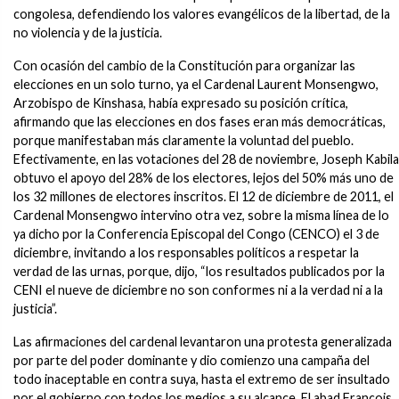
congolesa, defendiendo los valores evangélicos de la libertad, de la
no violencia y de la justicia.
Con ocasión del cambio de la Constitución para organizar las
elecciones en un solo turno, ya el Cardenal Laurent Monsengwo,
Arzobispo de Kinshasa, había expresado su posición crítica,
afirmando que las elecciones en dos fases eran más democráticas,
porque manifestaban más claramente la voluntad del pueblo.
Efectivamente, en las votaciones del 28 de noviembre, Joseph Kabila
obtuvo el apoyo del 28% de los electores, lejos del 50% más uno de
los 32 millones de electores inscritos. El 12 de diciembre de 2011, el
Cardenal Monsengwo intervino otra vez, sobre la misma línea de lo
ya dicho por la Conferencia Episcopal del Congo (CENCO) el 3 de
diciembre, invitando a los responsables políticos a respetar la
verdad de las urnas, porque, dijo, “los resultados publicados por la
CENI el nueve de diciembre no son conformes ni a la verdad ni a la
justicia”.
Las afirmaciones del cardenal levantaron una protesta generalizada
por parte del poder dominante y dio comienzo una campaña del
todo inaceptable en contra suya, hasta el extremo de ser insultado
por el gobierno con todos los medios a su alcance. El abad François