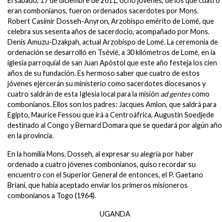
El sábado, 17 de diciembre de 2011, ocho jóvenes, de los que cuatro
eran combonianos, fueron ordenados sacerdotes por Mons.
Robert Casimir Dosseh-Anyron, Arzobispo emérito de Lomé, que
celebra sus sesenta años de sacerdocio, acompañado por Mons.
Denis Amuzu-Dzakpah, actual Arzobispo de Lomé. La ceremonia de
ordenación se desarrolló en Tsévié, a 30 kilómetros de Lomé, en la
iglesia parroquial de san Juan Apóstol que este año festeja los cien
años de su fundación. Es hermoso saber que cuatro de estos
jóvenes ejercerán su ministerio como sacerdotes diocesanos y
cuatro saldrán de esta Iglesia local para la misión
ad gentes
como
combonianos. Ellos son los padres: Jacques Amlon, que saldrá para
Egipto, Maurice Fessou que irá a Centroáfrica, Augustin Soedjede
destinado al Congo y Bernard Domara que se quedará por algún año
en la provincia.
En la homilía Mons. Dosseh, al expresar su alegría por haber
ordenado a cuatro jóvenes combonianos, quiso recordar su
encuentro con el Superior General de entonces, el P. Gaetano
Briani, que había aceptado enviar los primeros misioneros
combonianos a Togo (1964).
UGANDA