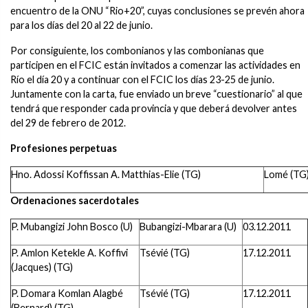
encuentro de la ONU “Rio+20”, cuyas conclusiones se prevén ahora
para los días del 20 al 22 de junio.
Por consiguiente, los combonianos y las combonianas que
participen en el FCIC están invitados a comenzar las actividades en
Río el día 20 y a continuar con el FCIC los días 23-25 de junio.
Juntamente con la carta, fue enviado un breve “cuestionario” al que
tendrá que responder cada provincia y que deberá devolver antes
del 29 de febrero de 2012.
Profesiones perpetuas
Hno. Adossi Koffissan A. Matthias-Elie (TG)
Lomé (TG
Ordenaciones sacerdotales
P. Mubangizi John Bosco (U)
Bubangizi-Mbarara (U)
03.12.2011
P. Amlon Ketekle A. Koffivi
Tsévié (TG)
17.12.2011
(Jacques) (TG)
P. Domara Komlan Alagbé
Tsévié (TG)
17.12.2011
(Bernard) (TG)