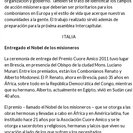
organización y gobierno. También se trató de identificar los campos
de acción misionera que deberían ser prioritarios para los
combonianos en Europa y el estilo de vida que acerque nuestras
comunidades a la gente. El trabajo realizado sirvió además de
preparación para la próxima asamblea Intercapitular.
ITALIA
Entregado el Nobel de los misioneros
La ceremonia de entrega del Premio Cuore Amico 2011 tuvo lugar
en Brescia, en presencia del Obispo de la ciudad Mons. Luciano
Munari. Entre los premiados, están los Combonianos Renato y
Alberto Modonesi. El P. Renato, ahora en Brescia, pasó 35 años en
África, sobre todo en la República Democrática del Congo, mientras
que su hermano, Alberto, actualmente en Egipto, vivió en Sudán casi
40 años.
El premio – llamado el Nobel de los misioneros – que se otorga a las
obras hermosas y llevadas a cabo en África y en América latina, fue
instituido hace 21 años por la Asociación Cuore Amico y se le
otorga a sacerdotes y religiosos, hermanas y laicos que viven su
vocación al lado de los que sufren y los necesitados.