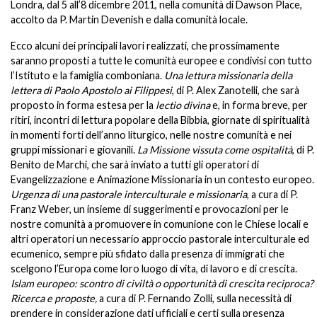
Londra, dal 5 all’8 dicembre 2011, nella comunità di Dawson Place,
accolto da P. Martin Devenish e dalla comunità locale.
Ecco alcuni dei principali lavori realizzati, che prossimamente
saranno proposti a tutte le comunità europee e condivisi con tutto
l’Istituto e la famiglia comboniana.
Una lettura missionaria della
lettera di Paolo Apostolo ai Filippesi
, di P. Alex Zanotelli, che sarà
proposto in forma estesa per la
lectio divina
e, in forma breve, per
ritiri, incontri di lettura popolare della Bibbia, giornate di spiritualità
in momenti forti dell’anno liturgico, nelle nostre comunità e nei
gruppi missionari e giovanili.
La Missione vissuta come ospitalità
, di P.
Benito de Marchi, che sarà inviato a tutti gli operatori di
Evangelizzazione e Animazione Missionaria in un contesto europeo.
Urgenza di una pastorale interculturale e missionaria
, a cura di P.
Franz Weber, un insieme di suggerimenti e provocazioni per le
nostre comunità a promuovere in comunione con le Chiese locali e
altri operatori un necessario approccio pastorale interculturale ed
ecumenico, sempre più sfidato dalla presenza di immigrati che
scelgono l’Europa come loro luogo di vita, di lavoro e di crescita.
Islam europeo: scontro di civiltà o opportunità di crescita reciproca?
Ricerca e proposte,
a cura di P. Fernando Zolli, sulla necessità di
prendere in considerazione dati ufficiali e certi sulla presenza