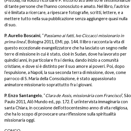
(Pistoia), ha voluto ricordare P. Vittorio attraverso le testimonianze
di tante persone che l’hanno conosciuto e amato. Nel libro, l’autrice
si è limitata a ricercare, a ripescare fotografie, scritti, lettere, e a
mettere tutto nella sua pubblicazione senza aggiungere quasi nulla
di suo.
P. Aurelio Boscaini
, “
Passiamo ai fatti, Ivo Ciccacci missionario in
prima linea
”, Bologna 2011, EMI, pp. 144. Il libro racconta la vita di
questo eccezionale evangelizzatore che ha lasciato un segno nelle
terre di missione in cui è stato, cioè in Sudan, dove ha lavorato per
quindici anni, in particolare fra i denka, dando inizio a comunità
cristiane, e dove si è distinto per il suo amore ai poveri. Poi, dopo
l’espulsione, a Napoli, la sua seconda terra di missione, dove, come
parroco di S. Maria della Consolazione, è stato appassionato
animatore missionario soprattutto fra i giovani.
P. Enzo Santangelo
, “
Clara de Assis, missionária com Francisco
”, São
Paulo 2011, Alô Mundo ed., pp. 172. È un’intervista immaginaria con
santa Chiara, in occasione dell’ottocentesimo anno di vita religiosa,
che ha lo scopo di provocare una riflessione sulla spiritualità
missionaria oggi.
CONGO