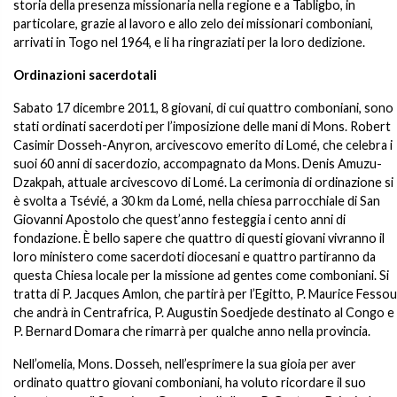
storia della presenza missionaria nella regione e a Tabligbo, in
particolare, grazie al lavoro e allo zelo dei missionari comboniani,
arrivati in Togo nel 1964, e li ha ringraziati per la loro dedizione.
Ordinazioni sacerdotali
Sabato 17 dicembre 2011, 8 giovani, di cui quattro comboniani, sono
stati ordinati sacerdoti per l’imposizione delle mani di Mons. Robert
Casimir Dosseh-Anyron, arcivescovo emerito di Lomé, che celebra i
suoi 60 anni di sacerdozio, accompagnato da Mons. Denis Amuzu-
Dzakpah, attuale arcivescovo di Lomé. La cerimonia di ordinazione si
è svolta a Tsévié, a 30 km da Lomé, nella chiesa parrocchiale di San
Giovanni Apostolo che quest’anno festeggia i cento anni di
fondazione. È bello sapere che quattro di questi giovani vivranno il
loro ministero come sacerdoti diocesani e quattro partiranno da
questa Chiesa locale per la missione ad gentes come comboniani. Si
tratta di P. Jacques Amlon, che partirà per l’Egitto, P. Maurice Fessou
che andrà in Centrafrica, P. Augustin Soedjede destinato al Congo e
P. Bernard Domara che rimarrà per qualche anno nella provincia.
Nell’omelia, Mons. Dosseh, nell’esprimere la sua gioia per aver
ordinato quattro giovani comboniani, ha voluto ricordare il suo