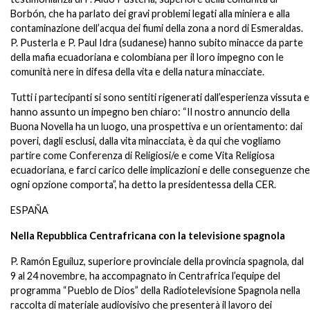
Borbón, che ha parlato dei gravi problemi legati alla miniera e alla
contaminazione dell’acqua dei fiumi della zona a nord di Esmeraldas.
P. Pusterla e P. Paul Idra (sudanese) hanno subito minacce da parte
della mafia ecuadoriana e colombiana per il loro impegno con le
comunità nere in difesa della vita e della natura minacciate.
Tutti i partecipanti si sono sentiti rigenerati dall’esperienza vissuta e
hanno assunto un impegno ben chiaro: “Il nostro annuncio della
Buona Novella ha un luogo, una prospettiva e un orientamento: dai
poveri, dagli esclusi, dalla vita minacciata, è da qui che vogliamo
partire come Conferenza di Religiosi/e e come Vita Religiosa
ecuadoriana, e farci carico delle implicazioni e delle conseguenze che
ogni opzione comporta”, ha detto la presidentessa della CER.
ESPAÑA
Nella Repubblica Centrafricana con la televisione spagnola
P. Ramón Eguíluz, superiore provinciale della provincia spagnola, dal
9 al 24 novembre, ha accompagnato in Centrafrica l’equipe del
programma “Pueblo de Dios” della Radiotelevisione Spagnola nella
raccolta di materiale audiovisivo che presenterà il lavoro dei