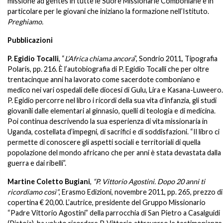
missione ad gentes in tutte le Suore Missionarie Comboniane e in
particolare per le giovani che iniziano la formazione nell’Istituto.
Preghiamo.
Pubblicazioni
P. Egidio Tocalli
, “
L’Africa chiama ancora
”, Sondrio 2011, Tipografia
Polaris, pp. 216. È l’autobiografia di P. Egidio Tocalli che per oltre
trentacinque anni ha lavorato come sacerdote comboniano e
medico nei vari ospedali delle diocesi di Gulu, Lira e Kasana-Luweero.
P. Egidio percorre nel libro i ricordi della sua vita d’infanzia, gli studi
giovanili dalle elementari al ginnasio, quelli di teologia e di medicina.
Poi continua descrivendo la sua esperienza di vita missionaria in
Uganda, costellata d’impegni, di sacrifici e di soddisfazioni. “Il libro ci
permette di conoscere gli aspetti sociali e territoriali di quella
popolazione del mondo africano che per anni è stata devastata dalla
guerra e dai ribelli”.
Martine Coletto Bugiani
,
“P. Vittorio Agostini. Dopo 20 anni ti
ricordiamo così”
, Erasmo Edizioni, novembre 2011, pp. 265, prezzo di
copertina € 20,00. L’autrice, presidente del Gruppo Missionario
“Padre Vittorio Agostini” della parrocchia di San Pietro a Casalguidi