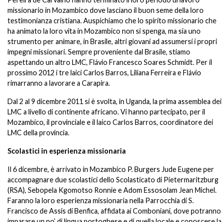
missionario in Mozambico dove lasciano il buon seme della loro
testimonianza cristiana. Auspichiamo che lo spirito missionario che
ha animato la loro vita in Mozambico non si spenga, ma sia uno
strumento per animare, in Brasile, altri giovani ad assumersi i propri
impegni missionari. Sempre proveniente dal Brasile, stiamo
aspettando un altro LMC, Flávio Francesco Soares Schmidt. Per il
prossimo 2012 i tre laici Carlos Barros, Liliana Ferreira e Flávio
rimarranno a lavorare a Carapira.
Dal 2 al 9 dicembre 2011 si è svolta, in Uganda, la prima assemblea dei
LMC a livello di continente africano. Vi hanno partecipato, per il
Mozambico, il provinciale e il laico Carlos Barros, coordinatore dei
LMC della provincia.
Scolastici in esperienza missionaria
Il 6 dicembre, è arrivato in Mozambico P. Burgers Jude Eugene per
accompagnare due scolastici dello Scolasticato di Pietermaritzburg
(RSA), Sebopela Kgomotso Ronnie e Adom Essosolam Jean Michel.
Faranno la loro esperienza missionaria nella Parrocchia di S.
Francisco de Assis di Benfica, affidata ai Comboniani, dove potranno
imparare un po’ di lingua portoghese e di quella locale e conoscere la