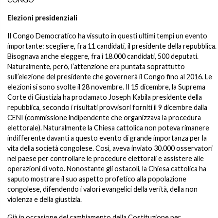
Elezioni presidenziali
Il Congo Democratico ha vissuto in questi ultimi tempi un evento
importante: scegliere, fra 11 candidati, il presidente della repubblica.
Bisognava anche eleggere, fra i 18.000 candidati, 500 deputati.
Naturalmente, però, l’attenzione era puntata soprattutto
sull’elezione del presidente che governerà il Congo fino al 2016. Le
elezioni si sono svolte il 28 novembre. Il 15 dicembre, la Suprema
Corte di Giustizia ha proclamato Joseph Kabila presidente della
repubblica, secondo i risultati provvisori forniti il 9 dicembre dalla
CENI (commissione indipendente che organizzava la procedura
elettorale). Naturalmente la Chiesa cattolica non poteva rimanere
indifferente davanti a questo evento di grande importanza per la
vita della società congolese. Così, aveva inviato 30.000 osservatori
nel paese per controllare le procedure elettorali e assistere alle
operazioni di voto. Nonostante gli ostacoli, la Chiesa cattolica ha
saputo mostrare il suo aspetto profetico alla popolazione
congolese, difendendo i valori evangelici della verità, della non
violenza e della giustizia.
Già in occasione del cambiamento della Costituzione per