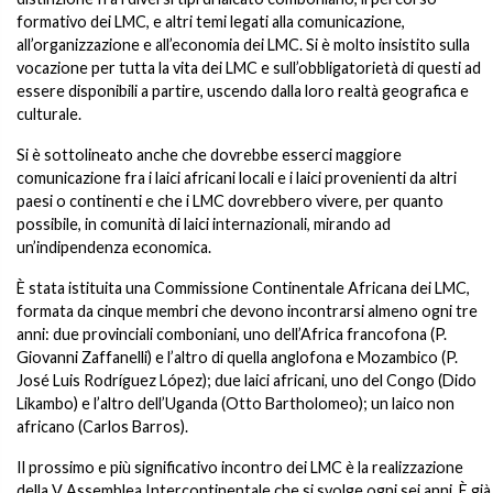
formativo dei LMC, e altri temi legati alla comunicazione,
all’organizzazione e all’economia dei LMC. Si è molto insistito sulla
vocazione per tutta la vita dei LMC e sull’obbligatorietà di questi ad
essere disponibili a partire, uscendo dalla loro realtà geografica e
culturale.
Si è sottolineato anche che dovrebbe esserci maggiore
comunicazione fra i laici africani locali e i laici provenienti da altri
paesi o continenti e che i LMC dovrebbero vivere, per quanto
possibile, in comunità di laici internazionali, mirando ad
un’indipendenza economica.
È stata istituita una Commissione Continentale Africana dei LMC,
formata da cinque membri che devono incontrarsi almeno ogni tre
anni: due provinciali comboniani, uno dell’Africa francofona (P.
Giovanni Zaffanelli) e l’altro di quella anglofona e Mozambico (P.
José Luis Rodríguez López); due laici africani, uno del Congo (Dido
Likambo) e l’altro dell’Uganda (Otto Bartholomeo); un laico non
africano (Carlos Barros).
Il prossimo e più significativo incontro dei LMC è la realizzazione
della V Assemblea Intercontinentale che si svolge ogni sei anni. È già