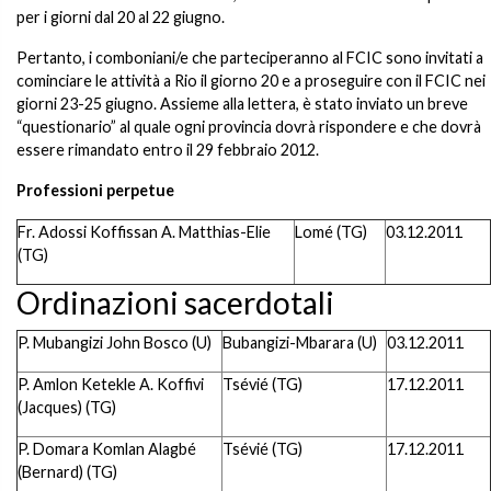
per i giorni dal 20 al 22 giugno.
Pertanto, i comboniani/e che parteciperanno al FCIC sono invitati a
cominciare le attività a Rio il giorno 20 e a proseguire con il FCIC nei
giorni 23-25 giugno. Assieme alla lettera, è stato inviato un breve
“questionario” al quale ogni provincia dovrà rispondere e che dovrà
essere rimandato entro il 29 febbraio 2012.
Professioni perpetue
Fr. Adossi Koffissan A. Matthias-Elie
Lomé (TG)
03.12.2011
(TG)
Ordinazioni sacerdotali
P. Mubangizi John Bosco (U)
Bubangizi-Mbarara (U)
03.12.2011
P. Amlon Ketekle A. Koffivi
Tsévié (TG)
17.12.2011
(Jacques) (TG)
P. Domara Komlan Alagbé
Tsévié (TG)
17.12.2011
(Bernard) (TG)