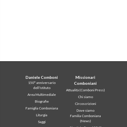
Daniele Comboni
Missionari
150° anniversario
Comboniani
dell’Istituto
Attualità (Comboni Press)
Area Multimediale
Chi siamo
Biografie
Circoscrizioni
Famiglia Comboniana
Dove siamo
Liturgia
Familia Comboniana
(News)
Saggi