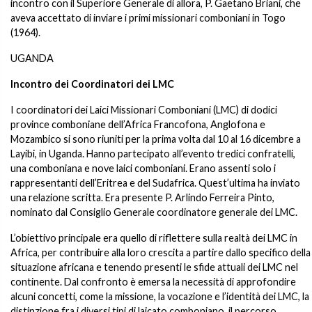
incontro con il Superiore Generale di allora, P. Gaetano Briani, che
aveva accettato di inviare i primi missionari comboniani in Togo
(1964).
UGANDA
Incontro dei Coordinatori dei LMC
I coordinatori dei Laici Missionari Comboniani (LMC) di dodici
province comboniane dell’Africa Francofona, Anglofona e
Mozambico si sono riuniti per la prima volta dal 10 al 16 dicembre a
Layibi, in Uganda. Hanno partecipato all’evento tredici confratelli,
una comboniana e nove laici comboniani. Erano assenti solo i
rappresentanti dell’Eritrea e del Sudafrica. Quest’ultima ha inviato
una relazione scritta. Era presente P. Arlindo Ferreira Pinto,
nominato dal Consiglio Generale coordinatore generale dei LMC.
L’obiettivo principale era quello di riflettere sulla realtà dei LMC in
Africa, per contribuire alla loro crescita a partire dallo specifico della
situazione africana e tenendo presenti le sfide attuali dei LMC nel
continente. Dal confronto è emersa la necessità di approfondire
alcuni concetti, come la missione, la vocazione e l’identità dei LMC, la
distinzione fra i diversi tipi di laicato comboniano, il percorso