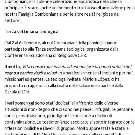
Comboniani, e la solenne celebrazione eucaristica nella chiesa
principale. È stato anche un momento fruttuoso di animazione per la
nostra Famiglia Comboniana e per le altre realtà religiose del
settore.
Terza settimana teologica
Dal 2 al 6 dicembre, alcuni Comboniani della provincia hanno
partecipato alla Terza settimana teologica, organizzata dalla
Conferenza Ecuadoriana di Religiosi/e CER.
Il motto,
Vita consacrata: inviata ad annunciare la buona notizia del
regno a partire dagli esclusi
, era particolarmente stimolante per noi,
missionari ad gentes. La teologa invitata, Mariola López, ci ha
proposto un approccio alla realtà dell’esclusione a partire dalla
Parola di Dio.
I vari pomeriggi sono stati dedicati all’affronto delle diverse
situazioni di non-Regno che ci sono nel paese: i rifugiati, le persone
che si prostituiscono, gli indigenti, le persone a rischio di
contaminazione. Le testimonianze ascoltate si sono integrate con le
riflessioni bibliche e i lavori di gruppo. Molto apprezzata è stata la
testimonianza di P. Aldo Pusterla, superiore della comunità di