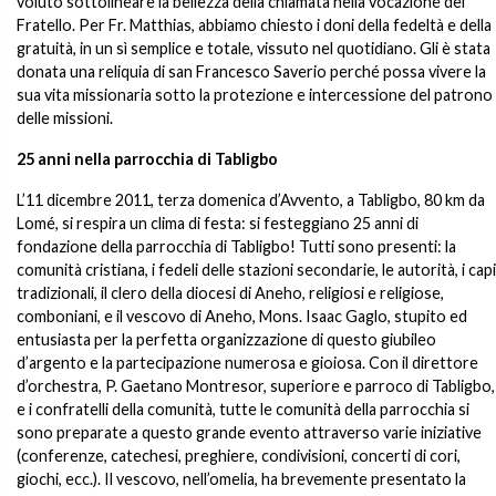
voluto sottolineare la bellezza della chiamata nella vocazione del
Fratello. Per Fr. Matthias, abbiamo chiesto i doni della fedeltà e della
gratuità, in un sì semplice e totale, vissuto nel quotidiano. Gli è stata
donata una reliquia di san Francesco Saverio perché possa vivere la
sua vita missionaria sotto la protezione e intercessione del patrono
delle missioni.
25 anni nella parrocchia di Tabligbo
L’11 dicembre 2011, terza domenica d’Avvento, a Tabligbo, 80 km da
Lomé, si respira un clima di festa: si festeggiano 25 anni di
fondazione della parrocchia di Tabligbo! Tutti sono presenti: la
comunità cristiana, i fedeli delle stazioni secondarie, le autorità, i capi
tradizionali, il clero della diocesi di Aneho, religiosi e religiose,
comboniani, e il vescovo di Aneho, Mons. Isaac Gaglo, stupito ed
entusiasta per la perfetta organizzazione di questo giubileo
d’argento e la partecipazione numerosa e gioiosa. Con il direttore
d’orchestra, P. Gaetano Montresor, superiore e parroco di Tabligbo,
e i confratelli della comunità, tutte le comunità della parrocchia si
sono preparate a questo grande evento attraverso varie iniziative
(conferenze, catechesi, preghiere, condivisioni, concerti di cori,
giochi, ecc.). Il vescovo, nell’omelia, ha brevemente presentato la