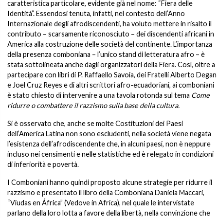
caratteristica particolare, evidente già nel nome: “Fiera delle
Identità”. Essendosi tenuta, infatti, nel contesto dell’Anno
Internazionale degli afrodiscendenti, ha voluto mettere in risalto il
contributo – scarsamente riconosciuto – dei discendenti africani in
America alla costruzione delle società del continente. L’importanza
della presenza comboniana – l’unico stand di letteratura afro – è
stata sottolineata anche dagli organizzatori della Fiera. Così, oltre a
partecipare con libri di P. Raffaello Savoia, dei Fratelli Alberto Degan
e Joel Cruz Reyes e di altri scrittori afro-ecuadoriani, ai comboniani
è stato chiesto di intervenire a una tavola rotonda sul tema
Come
ridurre o combattere il razzismo sulla base della cultura.
Si è osservato che, anche se molte Costituzioni dei Paesi
dell’America Latina non sono escludenti, nella società viene negata
l’esistenza dell’afrodiscendente che, in alcuni paesi, non è neppure
incluso nei censimenti e nelle statistiche ed è relegato in condizioni
di inferiorità e povertà.
I Comboniani hanno quindi proposto alcune strategie per ridurre il
razzismo e presentato il libro della Comboniana Daniela Maccari,
“Viudas en África” (Vedove in Africa), nel quale le intervistate
parlano della loro lotta a favore della libertà, nella convinzione che