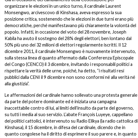
organizzare le elezioni in un unico turno, il cardinale Laurent
Monsengwo, arcivescovo di Kinshasa, aveva espresso la sua
posizione critica, sostenendo che le elezioni in due turni erano più
democratiche, perché manifestavano più chiaramente la volontà del
popolo. Infatti, in occasione del voto del 28 novembre, Joseph
Kabila ha avuto il sostegno del 28% degli elettori, ben lontano dal
50% più uno dei 32 milioni di elettori regolarmente iscritti. Il 12
dicembre 2011, il cardinale Monsengwo è nuovamente intervenuto,
sulla stessa linea di quanto affermato dalla Conferenza Episcopale
del Congo (CENCO) il 3 dicembre, invitando i responsabili politici a
rispettare la verità delle urne, poiché, ha detto, “i risultati resi
pubblici dalla CENI il 9 dicembre non sono conformi né alla verità né
alla giustizia”.
Le affermazioni del cardinale hanno sollevato una protesta generale
da parte del potere dominante ed è iniziata una campagna
inaccettabile contro di lui, ai limiti dell’insulto da parte del governo,
su tutti i media al suo servizio. L’abate François Luyeye, cappellano
dei politici cattolici, è intervenuto su Radio Elikya (la radio cattolica di
Kinshasa), il 15 dicembre, in difesa del cardinale, dicendo che in
quanto congolese ha il diritto di esprimere il suo parere e, in quanto