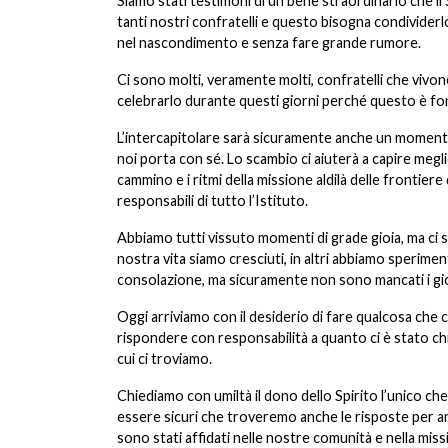
Siamo stati testimoni di un bene straordinario che il 
tanti nostri confratelli e questo bisogna condividerlo
nel nascondimento e senza fare grande rumore.
Ci sono molti, veramente molti, confratelli che viv
celebrarlo durante questi giorni perché questo è font
L’intercapitolare sarà sicuramente anche un momento
noi porta con sé. Lo scambio ci aiuterà a capire meglio
cammino e i ritmi della missione aldilà delle frontier
responsabili di tutto l’Istituto.
Abbiamo tutti vissuto momenti di grade gioia, ma ci 
nostra vita siamo cresciuti, in altri abbiamo sperimen
consolazione, ma sicuramente non sono mancati i giorn
Oggi arriviamo con il desiderio di fare qualcosa che 
rispondere con responsabilità a quanto ci è stato ch
cui ci troviamo.
Chiediamo con umiltà il dono dello Spirito l’unico c
essere sicuri che troveremo anche le risposte per and
sono stati affidati nelle nostre comunità e nella miss