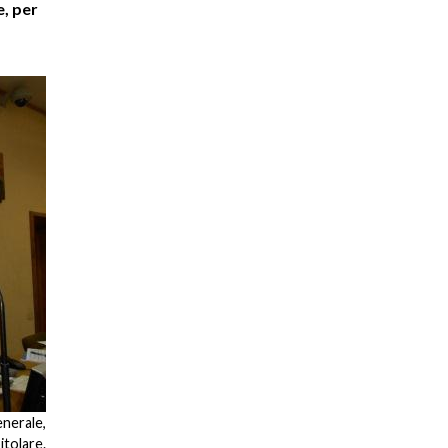
e, per
enerale,
itolare.