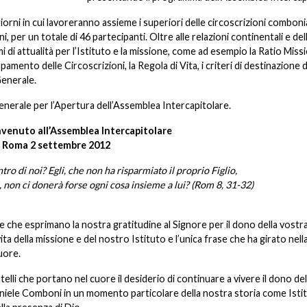
iorni in cui lavoreranno assieme i superiori delle circoscrizioni comboni
per un totale di 46 partecipanti. Oltre alle relazioni continentali e de
di attualità per l’Istituto e la missione, come ad esempio la Ratio Missio
mento delle Circoscrizioni, la Regola di Vita, i criteri di destinazione d
Generale.
nerale per l’Apertura dell’Assemblea Intercapitolare.
nvenuto all’Assemblea Intercapitolare
Roma 2 settembre 2012
tro di noi? Egli, che non ha risparmiato il proprio Figlio,
, non ci donerà forse ogni cosa insieme a lui? (Rom 8, 31-32)
e che esprimano la nostra gratitudine al Signore per il dono della vostr
 della missione e del nostro Istituto e l’unica frase che ha girato nell
uore.
telli che portano nel cuore il desiderio di continuare a vivere il dono del
iele Comboni in un momento particolare della nostra storia come Isti