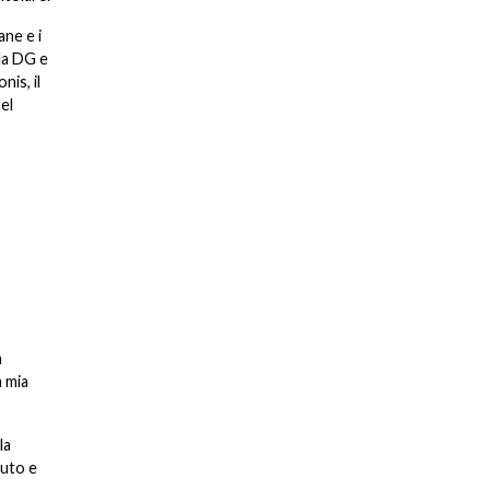
ane e i
lla DG e
nis, il
el
a
a mia
la
tuto e