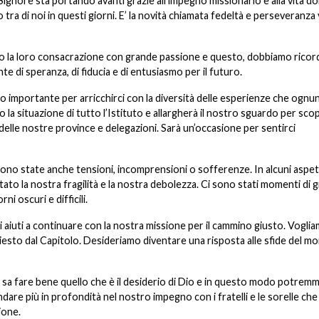
Signore sta portando avanti grazie all’impegno missionario e alla vita do
 tra di noi in questi giorni. E’ la novità chiamata fedeltà e perseveranza
ono la loro consacrazione con grande passione e questo, dobbiamo ricor
e di speranza, di fiducia e di entusiasmo per il futuro.
 importante per arricchirci con la diversità delle esperienze che ognun
 la situazione di tutto l’Istituto e allargherà il nostro sguardo per scopr
e delle nostre province e delegazioni. Sarà un’occasione per sentirci
sono state anche tensioni, incomprensioni o sofferenze. In alcuni aspett
tato la nostra fragilità e la nostra debolezza. Ci sono stati momenti di 
i oscuri e difficili.
ci aiuti a continuare con la nostra missione per il cammino giusto. Vogli
iesto dal Capitolo. Desideriamo diventare una risposta alle sfide del m
he sa fare bene quello che è il desiderio di Dio e in questo modo potrem
are più in profondità nel nostro impegno con i fratelli e le sorelle che 
ione.