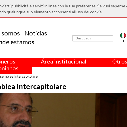
nviarti pubblicità e servizi in linea con le tue preferenze. Se vuoi saperne 
ndo qualunque suo elemento acconsenti all'uso dei cookie.
s somos
Noticias
nde estamos
IT
oneros
Área institucional
Otros
nianos
Assemblea Intercapitolare
mblea Intercapitolare