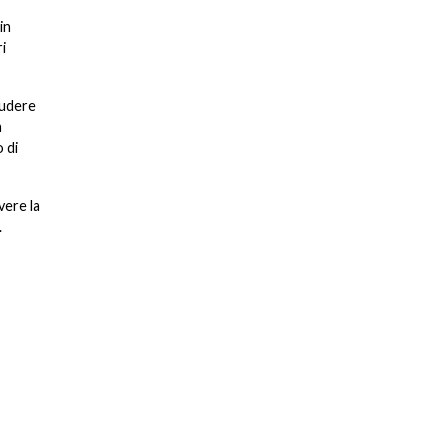
in
i
ludere
a
 di
vere la
.