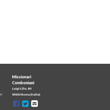
Missionari
Comboniani
Luigi Lilio, 80
ía
00142 Roma (Italia)