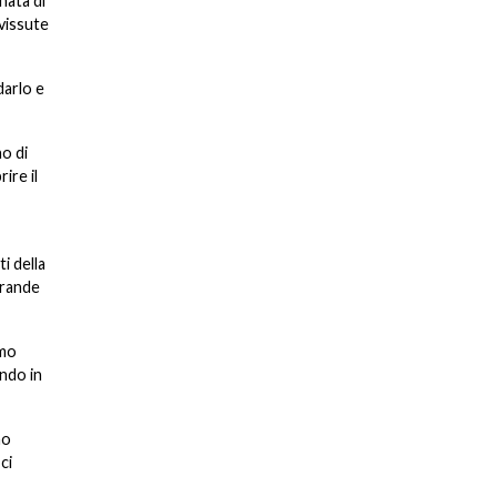
nata di
 vissute
darlo e
o di
ire il
i della
grande
amo
ondo in
mo
ci