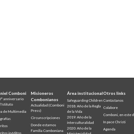
niel Comboni
Misioneros
Área institucional
Otros links
° anniversario
Combonianos
Safeguarding Children
Contáctanos
l’Istituto
Actualidad (Comboni
2018: Año de la Regla
Colabore
Press)
a de Multimedia
de la Vida
Comboni, en este d
2019: Año de la
Circunscripciones
grafías
In pace Christi
interculturalidad
Donde estamos
ritos
2020: Año de la
Agenda
Familia Comboniana
ritos inéditos
Ministerialidad