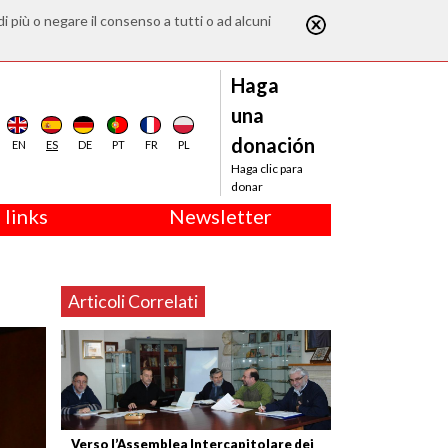
di più o negare il consenso a tutti o ad alcuni
Haga
una
donación
EN
ES
DE
PT
FR
PL
Haga clic para
donar
 links
Newsletter
Articoli Correlati
Verso l’Assemblea Intercapitolare dei