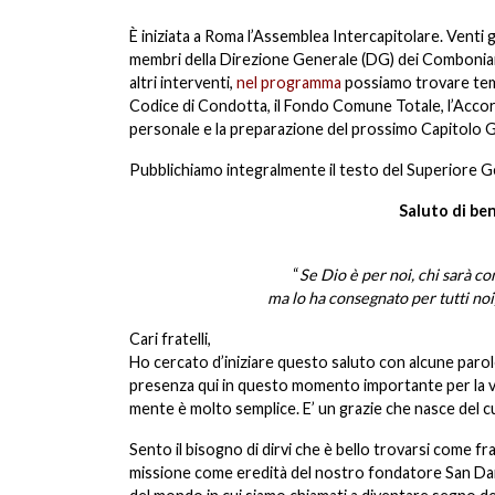
È iniziata a Roma l’Assemblea Intercapitolare. Venti g
membri della Direzione Generale (DG) dei Comboniani, 
altri interventi,
nel programma
possiamo trovare temi 
Codice di Condotta, il Fondo Comune Totale, l’Accorpa
personale e la preparazione del prossimo Capitolo 
Pubblichiamo integralmente il testo del Superiore Ge
Saluto di be
“
Se Dio è per noi, chi sarà con
ma lo ha consegnato per tutti noi
Cari fratelli,
Ho cercato d’iniziare questo saluto con alcune parol
presenza qui in questo momento importante per la vita
mente è molto semplice. E’ un grazie che nasce del c
Sento il bisogno di dirvi che è bello trovarsi come fra
missione come eredità del nostro fondatore San Dan