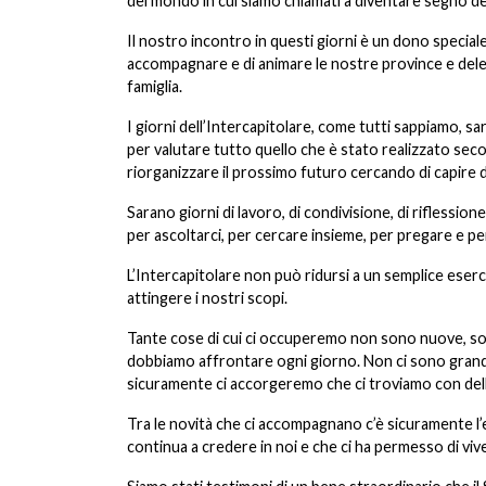
del mondo in cui siamo chiamati a diventare segno de
Il nostro incontro in questi giorni è un dono specia
accompagnare e di animare le nostre province e delega
famiglia.
I giorni dell’Intercapitolare, come tutti sappiamo, 
per valutare tutto quello che è stato realizzato sec
riorganizzare il prossimo futuro cercando di capire d
Sarano giorni di lavoro, di condivisione, di riflessi
per ascoltarci, per cercare insieme, per pregare e per 
L’Intercapitolare non può ridursi a un semplice eser
attingere i nostri scopi.
Tante cose di cui ci occuperemo non sono nuove, sop
dobbiamo affrontare ogni giorno. Non ci sono grandi 
sicuramente ci accorgeremo che ci troviamo con dell
Tra le novità che ci accompagnano c’è sicuramente l’
continua a credere in noi e che ci ha permesso di viv