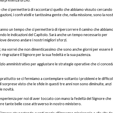
lla presenza di Dio.
le che ci permetterà di raccontarci quello che abbiamo vissuto cercando 
zioni, i confratelli e tantissima gente che, nella missione, sono la nos
saranno un tempo che ci permetterà di ripercorrere il camino che abbiam
ondo le indicazioni del Capitolo. Sarà anche un tempo necessario per
ove devono andare i nostri migliori sforzi.
one; ma vorrei che non dimenticassimo che sono anche giorni per essere i
ringraziare il Signore per la sua fedeltà e la sua pazienza.
cizio amministrativo per aggiustare le strategie operative che ci conce
rattutto se ci fermiamo a contemplare soltanto i problemi e le difficol
sorprese visto che le sfide in questi tre anni non sono diminuite, anzi
e novità.
esperienza per noi di aver toccato con mano la fedeltà del Signore che
ere tante belle cose attraverso in nostro ministero.