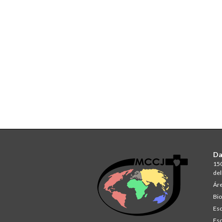
Da
150
del
Áre
Bio
Esc
Esc