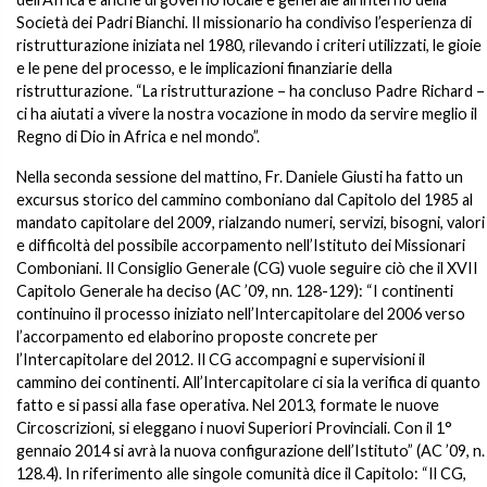
Società dei Padri Bianchi. Il missionario ha condiviso l’esperienza di
ristrutturazione iniziata nel 1980, rilevando i criteri utilizzati, le gioie
e le pene del processo, e le implicazioni finanziarie della
ristrutturazione. “La ristrutturazione – ha concluso Padre Richard –
ci ha aiutati a vivere la nostra vocazione in modo da servire meglio il
Regno di Dio in Africa e nel mondo”.
Nella seconda sessione del mattino, Fr. Daniele Giusti ha fatto un
excursus storico del cammino comboniano dal Capitolo del 1985 al
mandato capitolare del 2009, rialzando numeri, servizi, bisogni, valori
e difficoltà del possibile accorpamento nell’Istituto dei Missionari
Comboniani. Il Consiglio Generale (CG) vuole seguire ciò che il XVII
Capitolo Generale ha deciso (AC ’09, nn. 128-129): “I continenti
continuino il processo iniziato nell’Intercapitolare del 2006 verso
l’accorpamento ed elaborino proposte concrete per
l’Intercapitolare del 2012. Il CG accompagni e supervisioni il
cammino dei continenti. All’Intercapitolare ci sia la verifica di quanto
fatto e si passi alla fase operativa. Nel 2013, formate le nuove
Circoscrizioni, si eleggano i nuovi Superiori Provinciali. Con il 1°
gennaio 2014 si avrà la nuova configurazione dell’Istituto” (AC ’09, n.
128.4). In riferimento alle singole comunità dice il Capitolo: “Il CG,