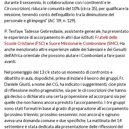
durante il sessennio, in collaborazione con i continenti e le
Circoscrizioni, riduca le comunità del 10% (circa 35), per qualificare la
missione, tenendo conto dell’equilibrio tra la diminuzione del
personale e gli impegni” (AC ’09, n. 129).
P. Tesfaye Tadesse Gebresilasie, assistente generale, ha presentato
le esperienze di accorpamento in altri due istituti:
Fratelli delle
Scuole Cristiane (FSC)
e
Suore Missionarie Comboniane (SMC)
. Ha
anche menzionato altre esperienze valide dei Salesiani e dei Gesuiti
dell’Africa orientale che possono aiutare i Comboniani a fare passi
avanti.
Nel pomeriggio del 13 c’è stato un momento di confronto e
dibattito in aula, dopodiché, prima di iniziare il lavoro dei gruppi, Fr.
Daniele Giusti, a nome del CG, ha indicato i suggerimenti, cioè piste
di riflessione molto pragmatiche, sia per le circoscrizioni che hanno
già deciso o dichiarato una certa propensione ad accorparsi sia per
quelle che non hanno ancora previsto l’accorpamento. I tre gruppi
sono stati formati in base al grado di preparazione all’accorpamento
(prossimo triennio; prossimo sessennio; non ancora) e ognuno
aveva una domanda comune e due specifiche. La mattinata del 14
settembre è stata dedicata alla presentazione delle riflessioni dei