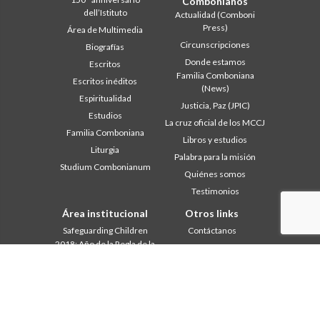
Combonianos
dell’Istituto
Actualidad (Comboni
Press)
Área de Multimedia
Circunscripciones
Biografías
Donde estamos
Escritos
Familia Comboniana
Escritos inéditos
(News)
Espiritualidad
Justicia, Paz (JPIC)
Estudios
La cruz oficial de los MCCJ
Familia Comboniana
Libros y estudios
Liturgia
Palabra para la misión
Studium Combonianum
Quiénes somos
Testimonios
Área institucional
Otros links
Safeguarding Children
Contáctanos
2018: Año de la Regla de la
Colabore
Vida
Comboni, en este día
2019: Año de la
In pace Christi
interculturalidad
2020: Año de la
Agenda
Ministerialidad
Liturgia del día