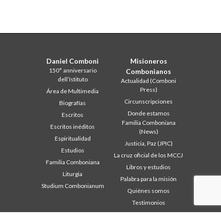
Daniel Comboni
Misioneros
150° anniversario
Combonianos
dell’Istituto
Actualidad (Comboni
Press)
Área de Multimedia
Circunscripciones
Biografías
Donde estamos
Escritos
Familia Comboniana
Escritos inéditos
(News)
Espiritualidad
Justicia, Paz (JPIC)
Estudios
La cruz oficial de los MCCJ
Familia Comboniana
Libros y estudios
Liturgia
Palabra para la misión
Studium Combonianum
Quiénes somos
Testimonios
Área institucional
Otros links