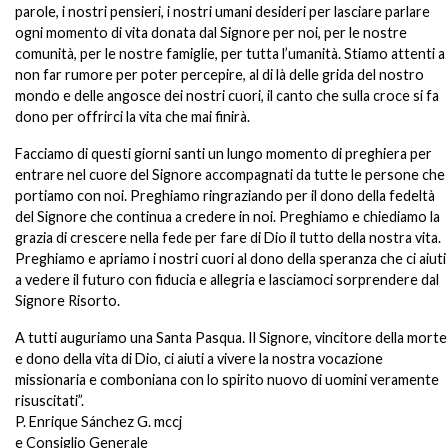
parole, i nostri pensieri, i nostri umani desideri per lasciare parlare
ogni momento di vita donata dal Signore per noi, per le nostre
comunità, per le nostre famiglie, per tutta l’umanità. Stiamo attenti a
non far rumore per poter percepire, al di là delle grida del nostro
mondo e delle angosce dei nostri cuori, il canto che sulla croce si fa
dono per offrirci la vita che mai finirà.
Facciamo di questi giorni santi un lungo momento di preghiera per
entrare nel cuore del Signore accompagnati da tutte le persone che
portiamo con noi. Preghiamo ringraziando per il dono della fedeltà
del Signore che continua a credere in noi. Preghiamo e chiediamo la
grazia di crescere nella fede per fare di Dio il tutto della nostra vita.
Preghiamo e apriamo i nostri cuori al dono della speranza che ci aiuti
a vedere il futuro con fiducia e allegria e lasciamoci sorprendere dal
Signore Risorto.
A tutti auguriamo una Santa Pasqua. Il Signore, vincitore della morte
e dono della vita di Dio, ci aiuti a vivere la nostra vocazione
missionaria e comboniana con lo spirito nuovo di uomini veramente
risuscitati”.
P. Enrique Sánchez G. mccj
e Consiglio Generale