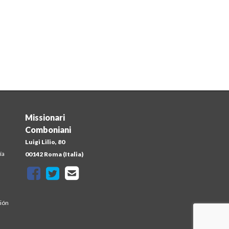
Missionari
Comboniani
Luigi Lilio, 80
ía
00142 Roma (Italia)
sión