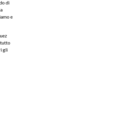
do di
la
miamo e
guez
 tutto
i gli