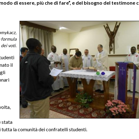
odo di essere, più che di fare”, e del bisogno del testimone 
omykacz,
a formula
dei voti.
tudenti
mato il
gli
onari
volta,
è stata
 tutta la comunità dei confratelli studenti.