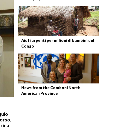
Aiuti urgenti per milioni di bambini del
Congo
News from the Comboni North
American Province
gulo
corso,
trina