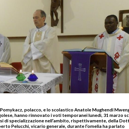
j Pomykacz, polacco, e lo scolastico Anatole Mughendi Mwen
ngolese, hanno rinnovato i voti temporanei lunedì, 31 marzo s
i di specializzazione nell’ambito, rispettivamente, della Dot
berto Pelucchi, vicario generale, durante l’omelia ha parlato