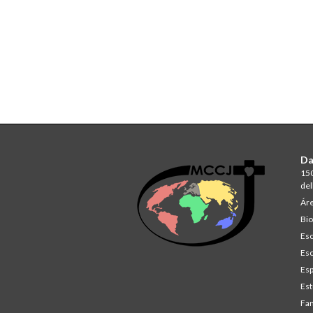
Da
150
del
Áre
Bio
Esc
Esc
Esp
Est
Fam