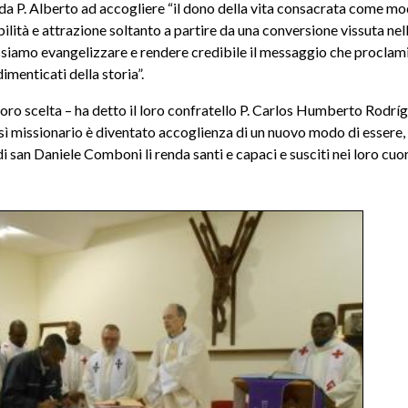
i da P. Alberto ad accogliere “il dono della vita consacrata come mo
bilità e attrazione soltanto a partire da una conversione vissuta nel
ossiamo evangelizzare e rendere credibile il messaggio che procla
menticati della storia”.
 loro scelta – ha detto il loro confratello P. Carlos Humberto Rodrí
 sì missionario è diventato accoglienza di un nuovo modo di essere,
di san Daniele Comboni li renda santi e capaci e susciti nei loro cuor