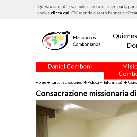
Questo sito utilizza cookie, anche di terze parti, per i
cookie
clicca qui
. Chiudendo questo banner o clicca
Quiéne
Misioneros
Do
Combonianos
Daniel Comboni
Misi
Combo
Home
Circunscripciones
Polska – (Informacji)
Consa
Consacrazione missionaria di 