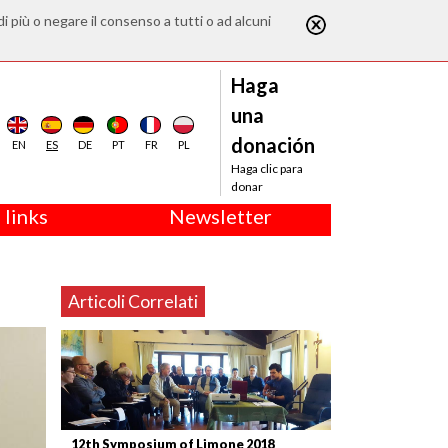
di più o negare il consenso a tutti o ad alcuni
Haga
una
donación
EN
ES
DE
PT
FR
PL
Haga clic para
donar
 links
Newsletter
Articoli Correlati
12th Symposium of Limone 2018