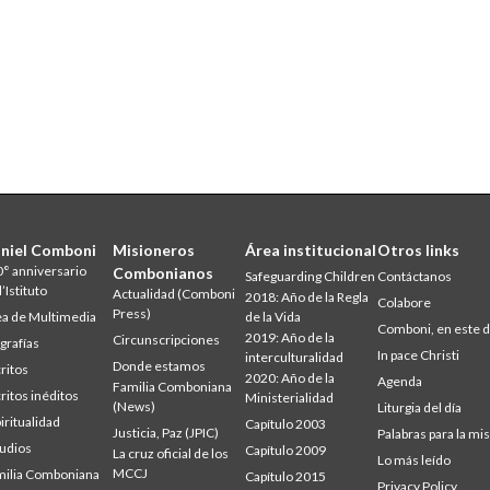
niel Comboni
Misioneros
Área institucional
Otros links
° anniversario
Combonianos
Safeguarding Children
Contáctanos
l’Istituto
Actualidad (Comboni
2018: Año de la Regla
Colabore
Press)
a de Multimedia
de la Vida
Comboni, en este d
2019: Año de la
Circunscripciones
grafías
In pace Christi
interculturalidad
Donde estamos
ritos
2020: Año de la
Agenda
Familia Comboniana
ritos inéditos
Ministerialidad
(News)
Liturgia del día
iritualidad
Capítulo 2003
Justicia, Paz (JPIC)
Palabras para la mi
udios
Capítulo 2009
La cruz oficial de los
Lo más leído
MCCJ
ilia Comboniana
Capítulo 2015
Privacy Policy