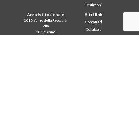
Testimoni
Area istituzionale
Altri link
2018: Anno della Regola di
Contattaci
Vita
Collabora
2019: Anno
Comboni, in questo giorno
dell’Interculturalità
2020: Anno della
In pace Christi
ministerialitá
Agenda
Capitolo 2003
Liturgia del giorno
Capitolo 2009
Parola per la missione
Capitolo 2015
Più letti
Capitolo 2022
Privacy Policy
Consiglio Generale
Segretariato della
missione
Intercapitolare 2012
Intercapitolare 2018
Intercapitolare 2025
Segr. Economia
Segr. Formazione
Segr. Missione
Tutela dei minori