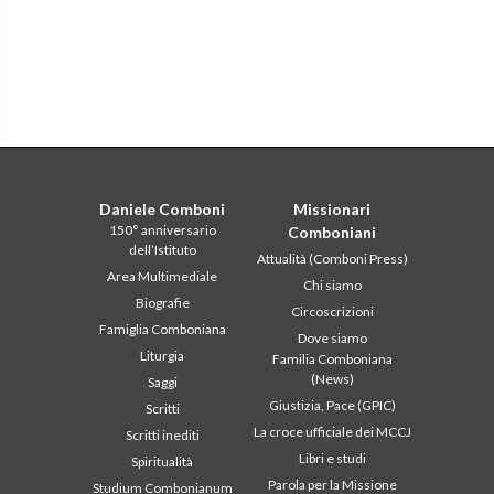
Daniele Comboni
Missionari
150° anniversario
Comboniani
dell’Istituto
Attualità (Comboni Press)
Area Multimediale
Chi siamo
Biografie
Circoscrizioni
Famiglia Comboniana
Dove siamo
Liturgia
Familia Comboniana
(News)
Saggi
Giustizia, Pace (GPIC)
Scritti
La croce ufficiale dei MCCJ
Scritti inediti
Libri e studi
Spiritualità
Parola per la Missione
Studium Combonianum