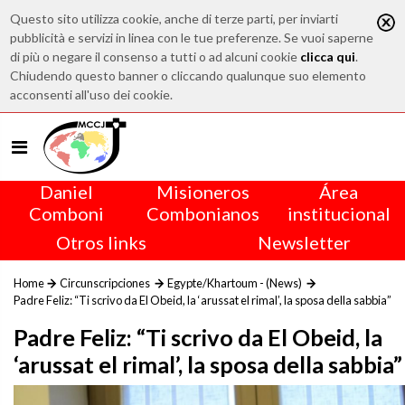
Questo sito utilizza cookie, anche di terze parti, per inviarti
pubblicità e servizi in linea con le tue preferenze. Se vuoi saperne
di più o negare il consenso a tutti o ad alcuni cookie
clicca qui
.
Chiudendo questo banner o cliccando qualunque suo elemento
acconsenti all'uso dei cookie.
Daniel
Misioneros
Área
Comboni
Combonianos
institucional
Otros links
Newsletter
Home
Circunscripciones
Egypte/Khartoum - (News)
Padre Feliz: “Ti scrivo da El Obeid, la ‘arussat el rimal’, la sposa della sabbia”
Padre Feliz: “Ti scrivo da El Obeid, la
‘arussat el rimal’, la sposa della sabbia”