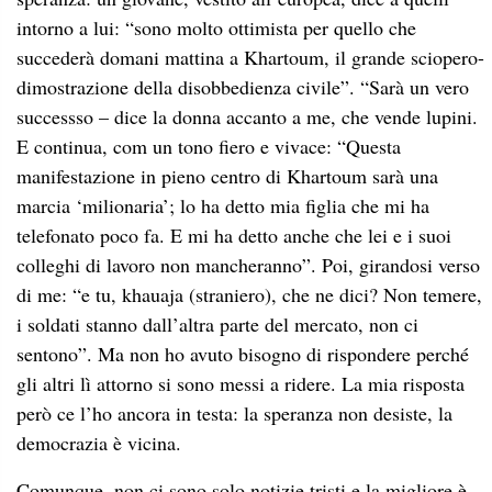
intorno a lui: “sono molto ottimista per quello che
succederà domani mattina a Khartoum, il grande sciopero-
dimostrazione della disobbedienza civile”. “Sarà un vero
successso – dice la donna accanto a me, che vende lupini.
E continua, com un tono fiero e vivace: “Questa
manifestazione in pieno centro di Khartoum sarà una
marcia ‘milionaria’; lo ha detto mia figlia che mi ha
telefonato poco fa. E mi ha detto anche che lei e i suoi
colleghi di lavoro non mancheranno”. Poi, girandosi verso
di me: “e tu, khauaja (straniero), che ne dici? Non temere,
i soldati stanno dall’altra parte del mercato, non ci
sentono”. Ma non ho avuto bisogno di rispondere perché
gli altri lì attorno si sono messi a ridere. La mia risposta
però ce l’ho ancora in testa: la speranza non desiste, la
democrazia è vicina.
Comunque, non ci sono solo notizie tristi e la migliore è