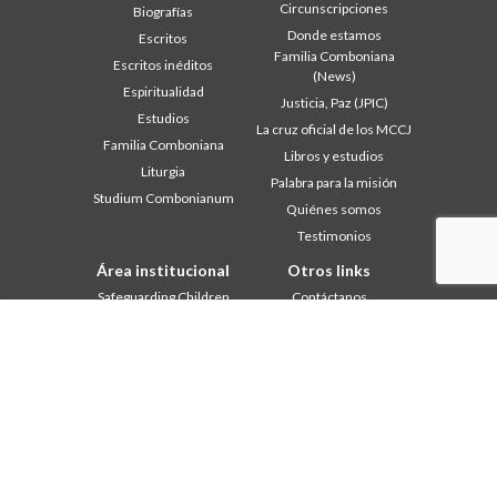
Circunscripciones
Biografías
Donde estamos
Escritos
Familia Comboniana
Escritos inéditos
(News)
Espiritualidad
Justicia, Paz (JPIC)
Estudios
La cruz oficial de los MCCJ
Familia Comboniana
Libros y estudios
Liturgia
Palabra para la misión
Studium Combonianum
Quiénes somos
Testimonios
Área institucional
Otros links
Safeguarding Children
Contáctanos
2018: Año de la Regla de la
Colabore
Vida
Comboni, en este día
2019: Año de la
In pace Christi
interculturalidad
2020: Año de la
Agenda
Ministerialidad
Liturgia del día
Capítulo 2003
Palabras para la misión
Capítulo 2009
Lo más leído