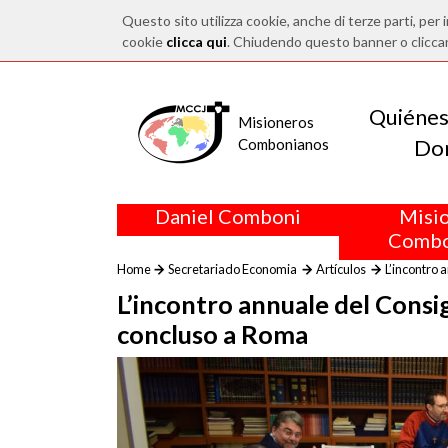
Questo sito utilizza cookie, anche di terze parti, per i
cookie
clicca qui
. Chiudendo questo banner o clicca
Quiéne
Misioneros
Do
Combonianos
Daniel Comboni
Misi
Combo
Home
Secretariado Economia
Artículos
L’incontro 
L’incontro annuale del Consi
concluso a Roma