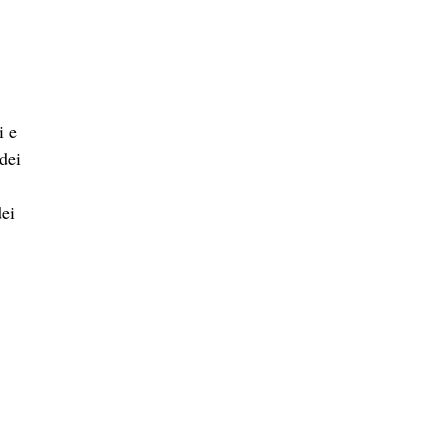
i e
 dei
dei