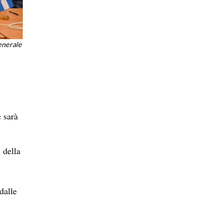
enerale
 sarà
 della
dalle