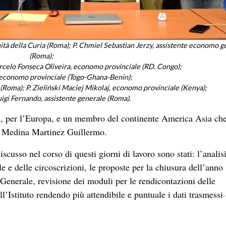
ità della Curia (Roma); P. Chmiel Sebastian Jerzy, assistente economo g
(Roma);
 Marcelo Fonseca Oliveira, economo provinciale (RD. Congo);
 economo provinciale (Togo-Ghana-Benin);
(Roma); P. Zieliński Maciej Mikolaj, economo provinciale (Kenya);
uigi Fernando, assistente generale (Roma).
h, per l’Europa, e un membro del continente America Asia che
. Medina Martinez Guillermo.
scusso nel corso di questi giorni di lavoro sono stati: l’analisi
 e delle circoscrizioni, le proposte per la chiusura dell’anno
 Generale, revisione dei moduli per le rendicontazioni delle
ll’Istituto rendendo più attendibile e puntuale i dati trasmessi 