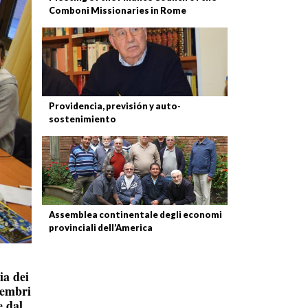
Comboni Missionaries in Rome
Providencia, previsión y auto-
sostenimiento
Assemblea continentale degli economi
provinciali dell’America
ia dei
membri
e dal