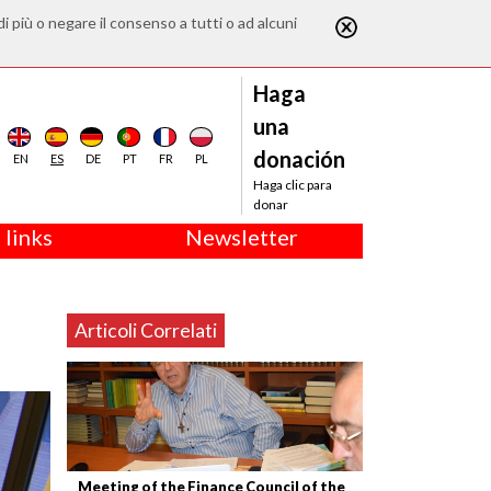
di più o negare il consenso a tutti o ad alcuni
Haga
una
donación
EN
ES
DE
PT
FR
PL
Haga clic para
donar
 links
Newsletter
Articoli Correlati
Meeting of the Finance Council of the