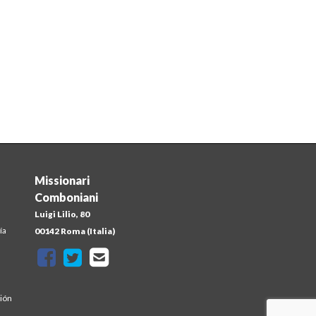
Missionari
Comboniani
Luigi Lilio, 80
ía
00142 Roma (Italia)
sión