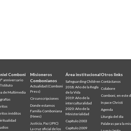
niel Comboni
Misioneros
Área institucional
Otros links
° anniversario
Combonianos
Safeguarding Children
Contáctanos
l’Istituto
Actualidad (Comboni
2018: Año de la Regla
Colabore
Press)
a de Multimedia
de la Vida
Comboni, en este d
2019: Año de la
Circunscripciones
grafías
In pace Christi
interculturalidad
Donde estamos
ritos
2020: Año de la
Agenda
Familia Comboniana
ritos inéditos
Ministerialidad
(News)
Liturgia del día
iritualidad
Capítulo 2003
Justicia, Paz (JPIC)
Palabras para la mi
udios
Capítulo 2009
La cruz oficial de los
Lo más leído