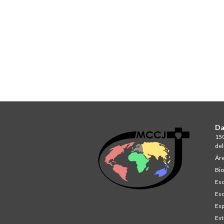
Da
150
del
Áre
Bio
Esc
Esc
Esp
Est