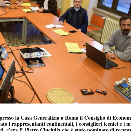
 presso la Casa Generalizia a Roma il Consiglio di Econom
o i rappresentanti continentali, i consiglieri tecnici e i 
, c’era P. Pietro Ciuciulla che è stato nominato di recent