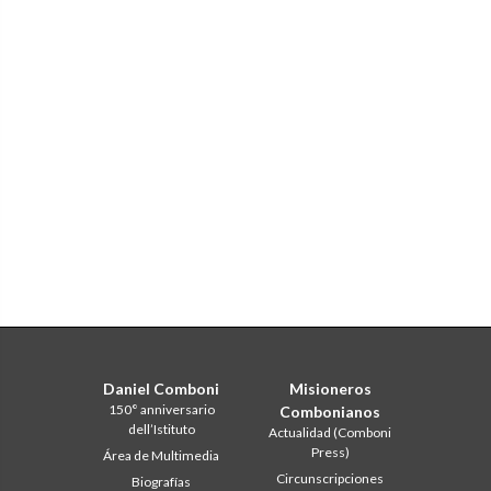
Daniel Comboni
Misioneros
150° anniversario
Combonianos
dell’Istituto
Actualidad (Comboni
Press)
Área de Multimedia
Circunscripciones
Biografías