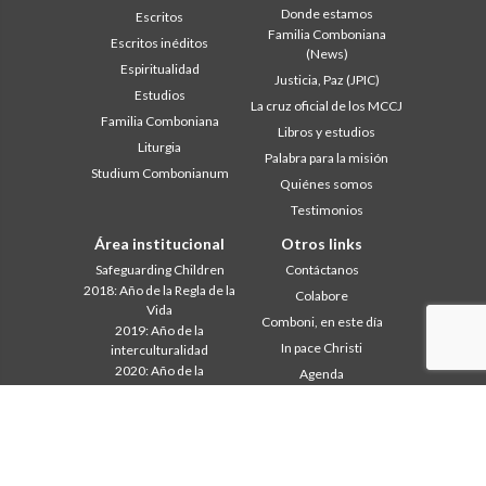
Donde estamos
Escritos
Familia Comboniana
Escritos inéditos
(News)
Espiritualidad
Justicia, Paz (JPIC)
Estudios
La cruz oficial de los MCCJ
Familia Comboniana
Libros y estudios
Liturgia
Palabra para la misión
Studium Combonianum
Quiénes somos
Testimonios
Área institucional
Otros links
Safeguarding Children
Contáctanos
2018: Año de la Regla de la
Colabore
Vida
Comboni, en este día
2019: Año de la
In pace Christi
interculturalidad
2020: Año de la
Agenda
Ministerialidad
Liturgia del día
Capítulo 2003
Palabras para la misión
Capítulo 2009
Lo más leído
Capítulo 2015
Privacy Policy