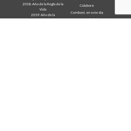
2018: Año de la Regla de la
Colabore
Vida
Comboni, en este día
2019: Año de la
In pace Christi
interculturalidad
2020: Año de la
Agenda
Ministerialidad
Liturgia del día
Capítulo 2003
Palabras para la misión
Capítulo 2009
Lo más leído
Capítulo 2015
Privacy Policy
Capítulo 2022
Secretariado de la Misión
Consejo General
Intercapitular 2012
Intercapitular 2018
Intercapitular 2025
Oficina de Comunicación
Secretariado Economia
Secretariado Formación
Secretariado Misión
Missionari