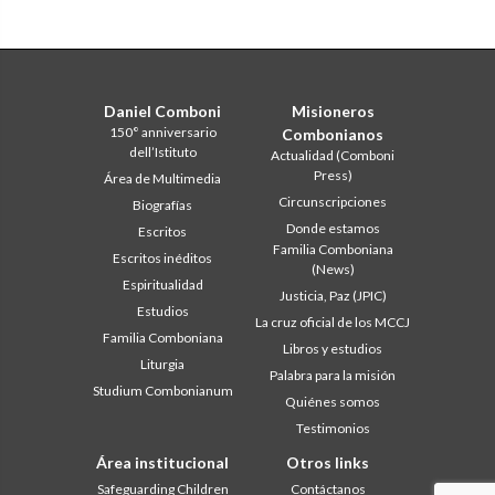
Daniel Comboni
Misioneros
150° anniversario
Combonianos
dell’Istituto
Actualidad (Comboni
Press)
Área de Multimedia
Circunscripciones
Biografías
Donde estamos
Escritos
Familia Comboniana
Escritos inéditos
(News)
Espiritualidad
Justicia, Paz (JPIC)
Estudios
La cruz oficial de los MCCJ
Familia Comboniana
Libros y estudios
Liturgia
Palabra para la misión
Studium Combonianum
Quiénes somos
Testimonios
Área institucional
Otros links
Safeguarding Children
Contáctanos