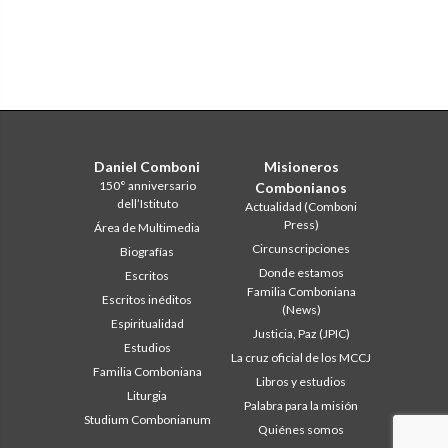
Daniel Comboni
Misioneros
150° anniversario
Combonianos
dell’Istituto
Actualidad (Comboni
Press)
Área de Multimedia
Circunscripciones
Biografías
Donde estamos
Escritos
Familia Comboniana
Escritos inéditos
(News)
Espiritualidad
Justicia, Paz (JPIC)
Estudios
La cruz oficial de los MCCJ
Familia Comboniana
Libros y estudios
Liturgia
Palabra para la misión
Studium Combonianum
Quiénes somos