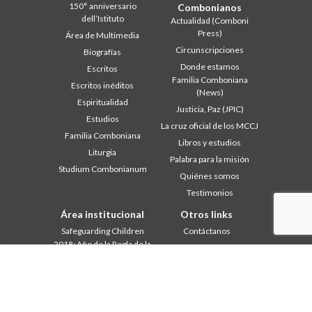
150° anniversario
Combonianos
dell’Istituto
Actualidad (Comboni
Press)
Área de Multimedia
Circunscripciones
Biografías
Donde estamos
Escritos
Familia Comboniana
Escritos inéditos
(News)
Espiritualidad
Justicia, Paz (JPIC)
Estudios
La cruz oficial de los MCCJ
Familia Comboniana
Libros y estudios
Liturgia
Palabra para la misión
Studium Combonianum
Quiénes somos
Testimonios
Área institucional
Otros links
Safeguarding Children
Contáctanos
2018: Año de la Regla de la
Colabore
Vida
Comboni, en este día
2019: Año de la
In pace Christi
interculturalidad
2020: Año de la
Agenda
Ministerialidad