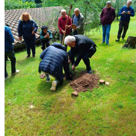
Il momento più solenne ha visto il Cardinale Baggio
piantare un ulivo giunto dai giardini pontifici, simbolo del
legame tra Firenze e il Vaticano. In risposta, l’Oasi ha
donato un esemplare raro di Iris Florentina, l’iris
primigenio da cui deriva il giglio di Firenze, simbolo di
una bellezza fragile che richiede custodia e amore.
Il gemellaggio tra l’Oasi Laudato Si’ di Firenze e il Borgo
Laudato Si’ di Castel Gandolfo rappresenta oggi un
importante segno di speranza. In un tempo segnato da crisi
ambientali, guerre e divisioni sociali, questa iniziativa
testimonia che è possibile costruire percorsi di pace,
sostenibilità e fraternità attraverso la collaborazione tra