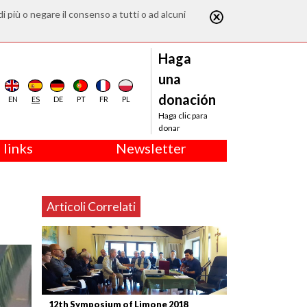
di più o negare il consenso a tutti o ad alcuni
Haga
una
donación
EN
ES
DE
PT
FR
PL
Haga clic para
donar
 links
Newsletter
Articoli Correlati
12th Symposium of Limone 2018