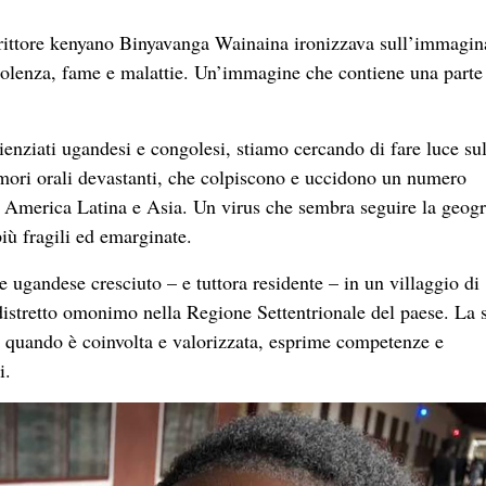
crittore kenyano Binyavanga Wainaina ironizzava sull’immagin
violenza, fame e malattie. Un’immagine che contiene una parte
ienziati ugandesi e congolesi, stiamo cercando di fare luce su
umori orali devastanti, che colpiscono e uccidono un numero
, America Latina e Asia. Un virus che sembra seguire la geogr
iù fragili ed emarginate.
e ugandese cresciuto – e tuttora residente – in un villaggio di
distretto omonimo nella Regione Settentrionale del paese. La 
, quando è coinvolta e valorizzata, esprime competenze e
i.