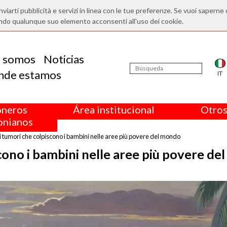
nviarti pubblicità e servizi in linea con le tue preferenze. Se vuoi saperne 
ndo qualunque suo elemento acconsenti all'uso dei cookie.
s somos
Noticias
nde estamos
IT
oneros
Área institucional
Otros
nianos
i tumori che colpiscono i bambini nelle aree più povere del mondo
cono i bambini nelle aree più povere del