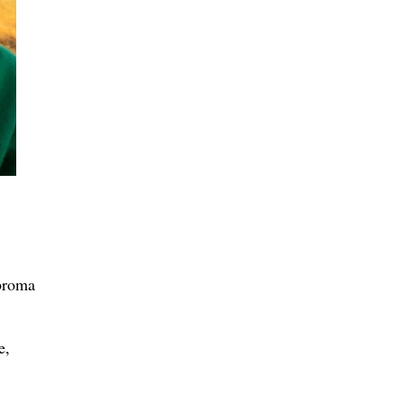
ibroma
e,