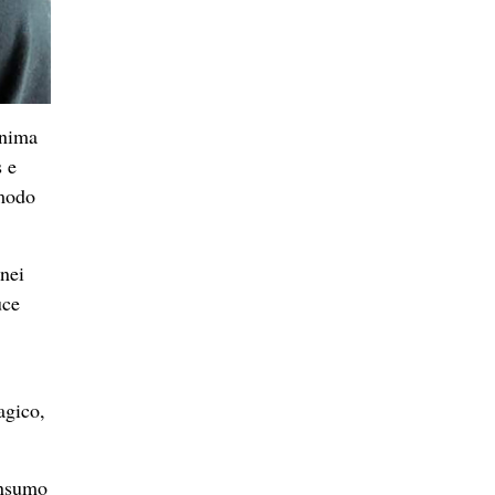
onima
s e
 modo
 nei
uce
agico,
onsumo