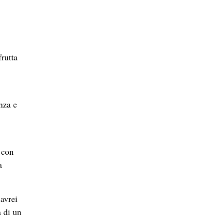
frutta
enza e
 con
a
 avrei
a di un