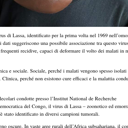
virus di Lassa, identificato per la prima volta nel 1969 nell’om
ri dati suggeriscono una possibile associazione tra questo viru
e frequenti recidive, capaci di deformare il volto dei malati in
nica e sociale. Sociale, perché i malati vengono spesso isolati
 Clinica, perché non esistono cure efficaci e la malattia cond
ecolari condotte presso l’Institut National de Recherche
emocratica del Congo, il virus di Lassa – zoonotico ed emorr
è stato identificato in diversi campioni tumorali.
o oscure. In vaste aree rurali dell’Africa subsahariana, il c