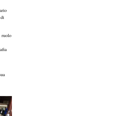
ario
 di
l ruolo
afia
sua