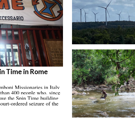
pin Time in Rome
boni Missionaries in Italy
e than 400 people who, since
eave the Spin Time building
ourt-ordered seizure of the