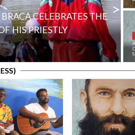
>
 BRACA CELEBRATES THE
F HIS PRIESTLY
D
ESS)