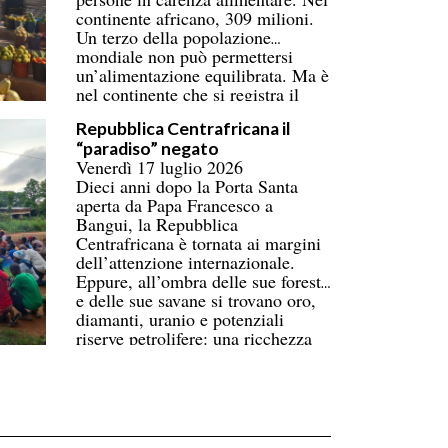
continente africano, 309 milioni.
Un terzo della popolazione
mondiale non può permettersi
un’alimentazione equilibrata. Ma è
nel continente che si registra il
numero più alto di persone
Repubblica Centrafricana il
coinvolte, superando ormai l’Asia.
“paradiso” negato
Donne e bambini pagano il prezzo
Venerdì 17 luglio 2026
più alto. La carenza di
Dieci anni dopo la Porta Santa
infrastrutture nella catena del
aperta da Papa Francesco a
freddo fa perdere oltre un terzo
Bangui, la Repubblica
della produzione di frutta, verdura,
Centrafricana è tornata ai margini
pesce e latticini.
dell’attenzione internazionale.
Eppure, all’ombra delle sue foreste
e delle sue savane si trovano oro,
diamanti, uranio e potenziali
riserve petrolifere: una ricchezza
immensa che contrasta con la
povertà di gran parte della
popolazione.