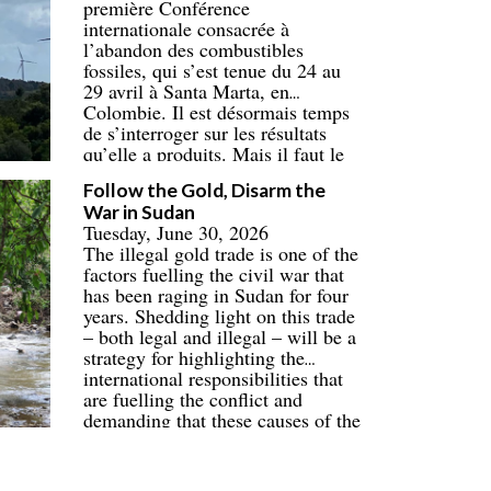
première Conférence
internationale consacrée à
l’abandon des combustibles
fossiles, qui s’est tenue du 24 au
29 avril à Santa Marta, en
Colombie. Il est désormais temps
de s’interroger sur les résultats
qu’elle a produits. Mais il faut le
faire dans la bonne perspective. Le
Follow the Gold, Disarm the
prochain rendez-vous est fixé à
War in Sudan
Tuvalu, en 2027.
Tuesday, June 30, 2026
The illegal gold trade is one of the
factors fuelling the civil war that
has been raging in Sudan for four
years. Shedding light on this trade
– both legal and illegal – will be a
strategy for highlighting the
international responsibilities that
are fuelling the conflict and
demanding that these causes of the
war be addressed.