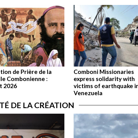
tion de Prière de la
Comboni Missionaries
lle Combonienne :
express solidarity with
et 2026
victims of earthquake i
Venezuela
ITÉ DE LA CRÉATION