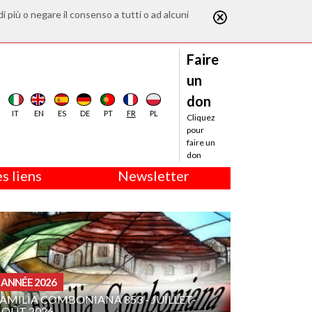
di più o negare il consenso a tutti o ad alcuni
Faire
un
don
IT
EN
ES
DE
PT
FR
PL
Cliquez
pour
faire un
don
s liens
Newsletter
ANNÉE 2026
AMILIA COMBONIANA 853 - JUILLET-
AOÛT 2026