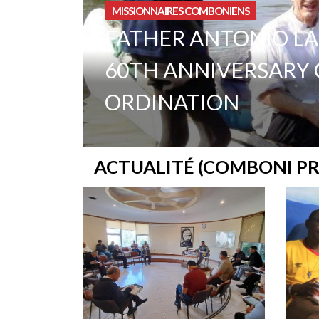
<
MISSIONNAIRES COMBONIENS
FATHER ANTONIO LA
60TH ANNIVERSARY O
ORDINATION
ACTUALITÉ (COMBONI PR