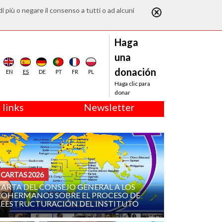
di più o negare il consenso a tutti o ad alcuni
Haga
una
donación
EN
ES
DE
PT
FR
PL
Haga clic para
donar
 links
Newsletter
CARTAS 2026
CARTA DEL CONSEJO GENERAL A LOS
COHERMANOS SOBRE EL PROCESO DE
REESTRUCTURACIÓN DEL INSTITUTO