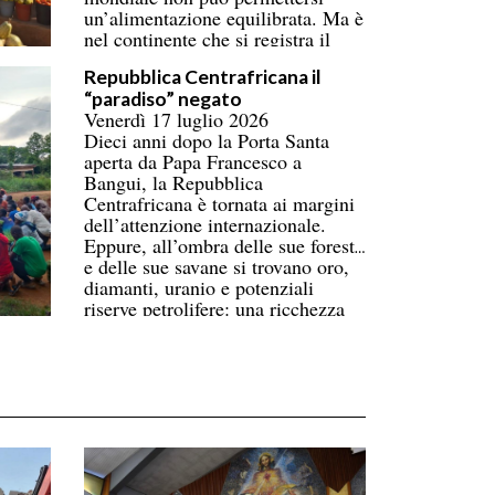
un’alimentazione equilibrata. Ma è
nel continente che si registra il
numero più alto di persone
Repubblica Centrafricana il
coinvolte, superando ormai l’Asia.
“paradiso” negato
Donne e bambini pagano il prezzo
Venerdì 17 luglio 2026
più alto. La carenza di
Dieci anni dopo la Porta Santa
infrastrutture nella catena del
aperta da Papa Francesco a
freddo fa perdere oltre un terzo
Bangui, la Repubblica
della produzione di frutta, verdura,
Centrafricana è tornata ai margini
pesce e latticini.
dell’attenzione internazionale.
Eppure, all’ombra delle sue foreste
e delle sue savane si trovano oro,
diamanti, uranio e potenziali
riserve petrolifere: una ricchezza
immensa che contrasta con la
povertà di gran parte della
popolazione.