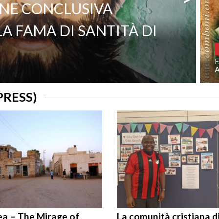
F
PRESS)
ea – The Mirage of
La comunità cristiana d