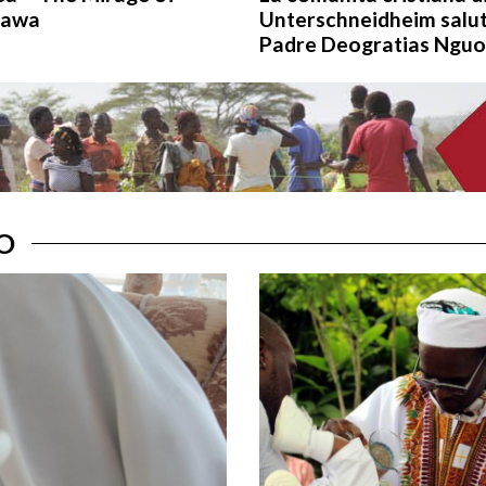
sawa
Unterschneidheim salu
Padre Deogratias Nguo
O