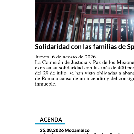
Solidaridad con las familias de 
Jueves, 6 de agosto de 2026
La Comisión de Justicia y Paz de los Mision
expresa su solidaridad con las más de 400 pe
del 29 de julio, se han visto obligadas a aba
de Roma a causa de un incendio y del consigui
inmueble.
AGENDA
03.09.2026 Lomé/Togo
P. Giuseppe Brunelli
XVII Domingo d