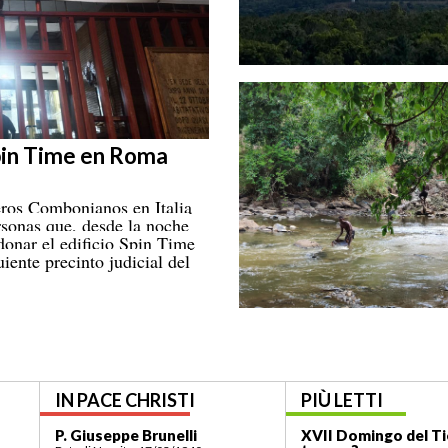
Spin Time en Roma
eros Combonianos en Italia
rsonas que, desde la noche
ndonar el edificio Spin Time
ente precinto judicial del
IN PACE CHRISTI
PIÙ LETTI
el Tiempo Ordinario – Año A: ¿Dónde está tu
P. Bruno Bordonali
XIX Domin