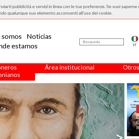
nviarti pubblicità e servizi in linea con le tue preferenze. Se vuoi saperne 
ndo qualunque suo elemento acconsenti all'uso dei cookie.
s somos
Noticias
nde estamos
IT
oneros
Área institucional
Otros
nianos
>