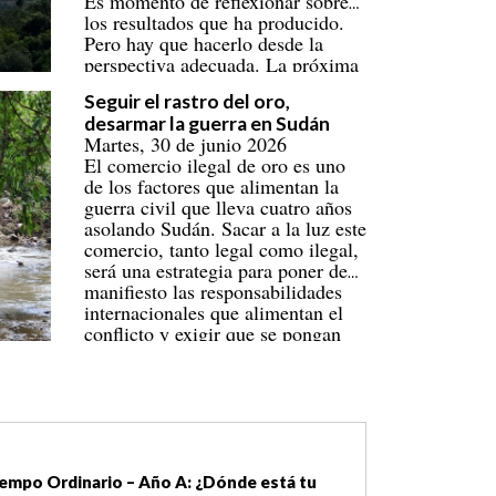
Es momento de reflexionar sobre
los resultados que ha producido.
Pero hay que hacerlo desde la
perspectiva adecuada. La próxima
cita será en Tuvalu en 2027.
Seguir el rastro del oro,
desarmar la guerra en Sudán
Martes, 30 de junio 2026
El comercio ilegal de oro es uno
de los factores que alimentan la
guerra civil que lleva cuatro años
asolando Sudán. Sacar a la luz este
comercio, tanto legal como ilegal,
será una estrategia para poner de
manifiesto las responsabilidades
internacionales que alimentan el
conflicto y exigir que se pongan
fin a estas causas de la guerra.
go del Tiempo Ordinario (ciclo A): «¡Mándame ir hacia