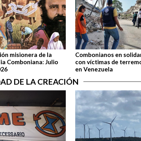
ón misionera de la
Combonianos en solida
lia Comboniana: Julio
con víctimas de terrem
026
en Venezuela
IDAD DE LA CREACIÓN