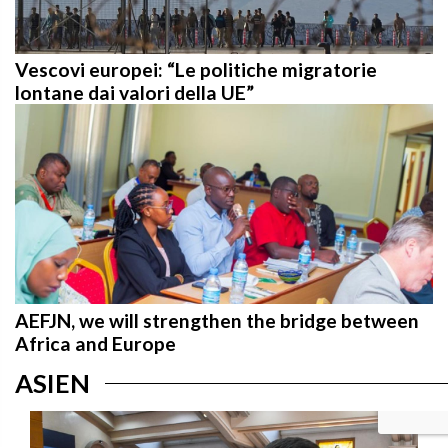
Vescovi europei: “Le politiche migratorie
lontane dai valori della UE”
AEFJN, we will strengthen the bridge between
Africa and Europe
ASIEN