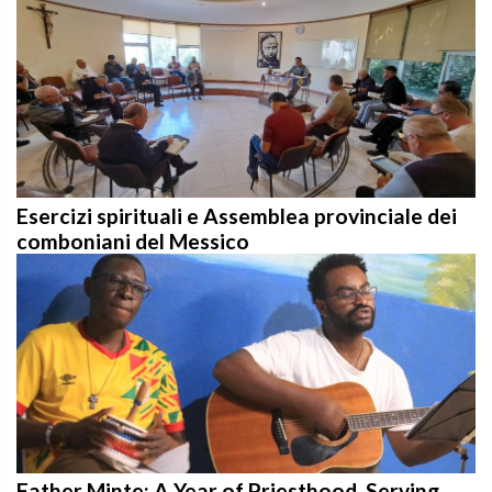
Esercizi spirituali e Assemblea provinciale dei
comboniani del Messico
Father Minte: A Year of Priesthood, Serving