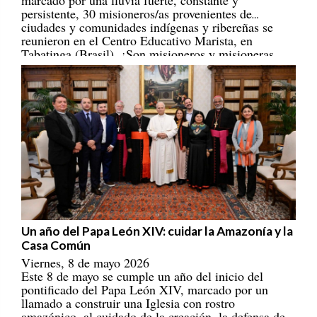
persistente, 30 misioneros/as provenientes de
ciudades y comunidades indígenas y ribereñas se
reunieron en el Centro Educativo Marista, en
Tabatinga (Brasil). ¡Son misioneros y misioneras
portadores/as de esperanza! [
REPAM
]
Un año del Papa León XIV: cuidar la Amazonía y la
Casa Común
Viernes, 8 de mayo 2026
Este 8 de mayo se cumple un año del inicio del
pontificado del Papa León XIV, marcado por un
llamado a construir una Iglesia con rostro
amazónico, al cuidado de la creación, la defensa de