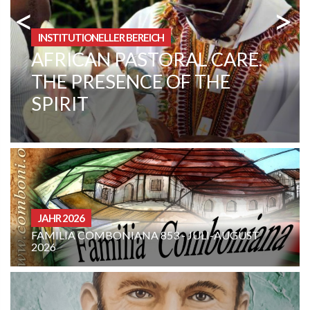
<
>
INSTITUTIONELLER BEREICH
KOLUMBIEN: MISSION IN
ARAUCA
CURIA - (NOTIZI
MBONIANA 853 - JULI-AUGUST
GEBETSMEINUN
AUGUST 2026