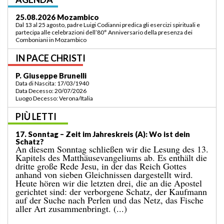
03.09.2026 Lomé/Togo
Padre Luigi Codianni e padre Elias Sindjalim partecipano dal 26 agosto al 3
settembre all’incontro della commissione ASCAF sulla riorganizzazione
della regione a Lomé/Togo
IN PACE CHRISTI
P. Bruno Bordonali
Data di Nascita: 01/07/1942
Data Decesso: 13/07/2026
Luogo Decesso: Verona /Italia
PIÙ LETTI
19. Sonntag – Zeit im Jahreskreis (A): „Befiehl mir, zu
dir zu kommen!“
Das Evangelium des vergangenen Sonntags
berichtete uns vom Wunder der Brotvermehrung für
eine große Menschenmenge an einem einsamen Ort.
Es endete damit, dass zwölf Körbe voller übrig
gebliebener Stücke eingesammelt wurden. Auf
dieses Ereignis folgt die bekannte Begebenheit des
heutigen Tages, in der Jesus über das Wasser geht.
[...]