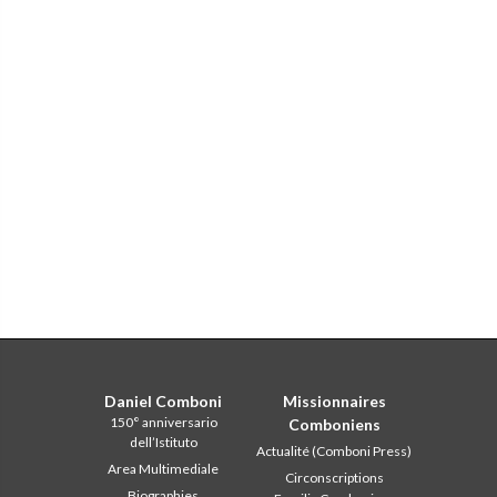
Daniel Comboni
Missionnaires
150° anniversario
Comboniens
dell’Istituto
Actualité (Comboni Press)
Area Multimediale
Circonscriptions
Biographies