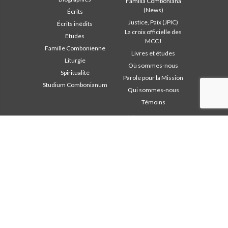
Familia Comboniana
(News)
Écrits
Justice, Paix (JPIC)
Écrits inédits
La croix officielle des
Etudes
MCCJ
Famille Combonienne
Livres et études
Liturgie
Où sommes-nous
Spiritualité
Parole pour la Mission
Studium Combonianum
Qui sommes-nous
Témoins
Zone institutionnelle
D’autres liens
Safeguarding Children
Contactez-nous
2018: Année de la Règle de
Collaborez
Vie
Comboni, en ce jour
2019: Année de
In pace Christi
l’Interculturalité
2020: Année de la
Agenda
ministérialité
Liturgie du jour
Bureau des
Parole pour la Mission
communications
Les plus lus
Chapitre 2003
Privacy Policy