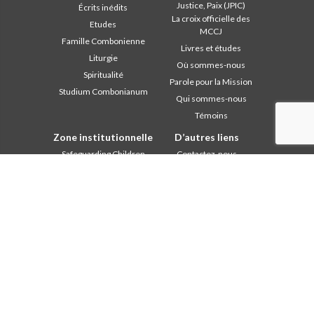
Justice, Paix (JPIC)
Écrits inédits
La croix officielle des
Etudes
MCCJ
Famille Combonienne
Livres et études
Liturgie
Où sommes-nous
Spiritualité
Parole pour la Mission
Studium Combonianum
Qui sommes-nous
Témoins
Zone institutionnelle
D’autres liens
Safeguarding Children
Contactez-nous
2018: Année de la Règle de
Collaborez
Vie
Comboni, en ce jour
2019: Année de
In pace Christi
l’Interculturalité
2020: Année de la
Agenda
ministérialité
Liturgie du jour
Bureau des
Parole pour la Mission
communications
Les plus lus
Chapitre 2003
Privacy Policy
Chapitre 2009
Secrétariat de la mission
Chapitre 2015