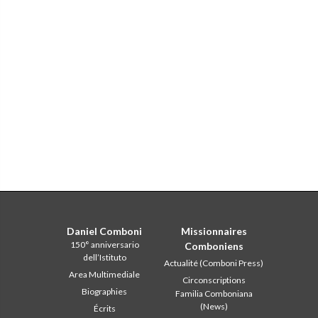
Daniel Comboni
Missionnaires
150° anniversario
Comboniens
dell’Istituto
Actualité (Comboni Press)
Area Multimediale
Circonscriptions
Biographies
Familia Comboniana
(News)
Écrits