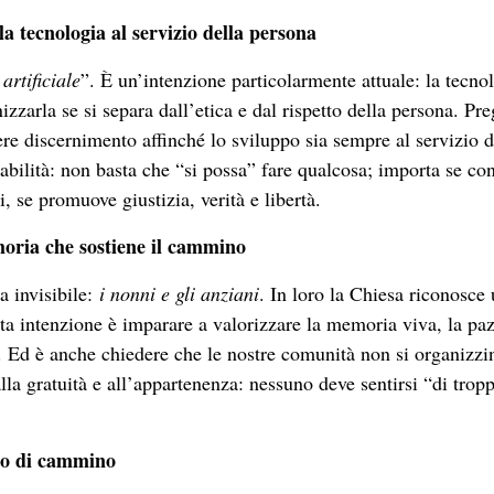
 la tecnologia al servizio della persona
artificiale
”. È un’intenzione particolarmente attuale: la tecno
zarla se si separa dall’etica e dal rispetto della persona. Pre
re discernimento affinché lo sviluppo sia sempre al servizio d
abilità: non basta che “si possa” fare qualcosa; importa se co
, se promuove giustizia, verità e libertà.
moria che sostiene il cammino
sa invisibile:
i nonni e gli anziani
. In loro la Chiesa riconosce
sta intenzione è imparare a valorizzare la memoria viva, la pa
po. Ed è anche chiedere che le nostre comunità non si organizzi
alla gratuità e all’appartenenza: nessuno deve sentirsi “di trop
no di cammino