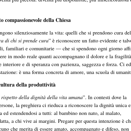
lto compassionevole della Chiesa
engono silenziosamente la vita: quelli che si prendono cura del
ra di chi si prende cura
” è riconoscere un fatto evidente e talv
li, familiari e comunitarie — che si spendono ogni giorno aff
nere in modo reale quanti accompagnano il dolore e la fragilità
 interiore e di speranza con pazienza, saggezza e forza. Ci e
stazione: è una forma concreta di amore, una scuola di umanit
cultura della produttività
l rispetto della dignità della vita umana
”. In contesti dove la
ersone, la preghiera ci rieduca a riconoscere la dignità unica e
ria ed estendendosi a tutti: al bambino non nato, al malato,
datta, a chi vive ai margini. Pregare per questa intenzione è c
cuno che merita di essere amato, accompagnato e difeso, non