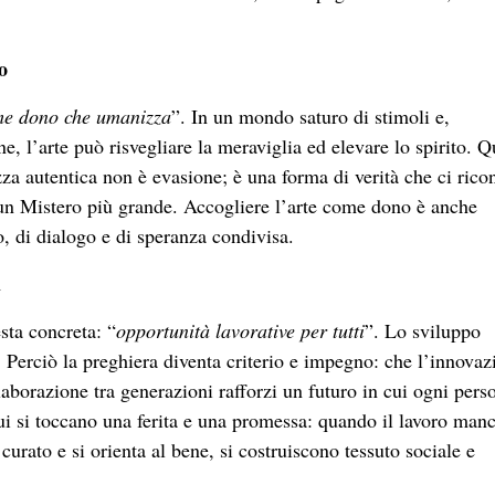
o
me dono che umanizza
”. In un mondo saturo di stimoli e,
 l’arte può risvegliare la meraviglia ed elevare lo spirito. Q
zza autentica non è evasione; è una forma di verità che ci ricon
le, un Mistero più grande. Accogliere l’arte come dono è anche
o, di dialogo e di speranza condivisa.
i
sta concreta: “
opportunità lavorative per tutti
”. Lo sviluppo
. Perciò la preghiera diventa criterio e impegno: che l’innovaz
aborazione tra generazioni rafforzi un futuro in cui ogni pers
ui si toccano una ferita e una promessa: quando il lavoro manc
curato e si orienta al bene, si costruiscono tessuto sociale e