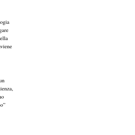
logia
gare
ella
nviene
 un
zienza,
no
po”