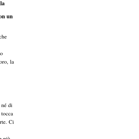
lla
con un
 che
no
oro, la
 né di
 tocca
rte. Ci
e più