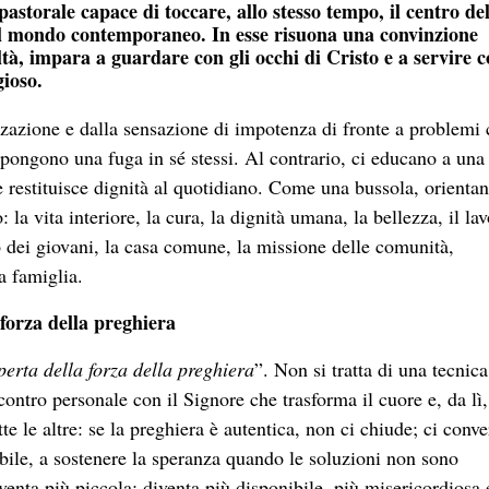
astorale capace di toccare, allo stesso tempo, il centro de
 del mondo contemporaneo. In esse risuona una convinzione
tà, impara a guardare con gli occhi di Cristo e a servire 
gioso.
izzazione e dalla sensazione di impotenza di fronte a problemi
ongono una fuga in sé stessi. Al contrario, ci educano a una
 e restituisce dignità al quotidiano. Come una bussola, orienta
la vita interiore, la cura, la dignità umana, la bellezza, il lav
o dei giovani, la casa comune, la missione delle comunità,
a famiglia.
 forza della preghiera
perta della forza della preghiera
”. Non si tratta di una tecnica
contro personale con il Signore che trasforma il cuore e, da lì,
te le altre: se la preghiera è autentica, non ci chiude; ci conve
ibile, a sostenere la speranza quando le soluzioni non sono
nta più piccola: diventa più disponibile, più misericordiosa 