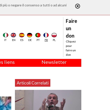
di più o negare il consenso a tutti o ad alcuni
Faire
un
don
IT
EN
ES
DE
PT
FR
PL
Cliquez
pour
faire un
don
s liens
Newsletter
Articoli Correlati