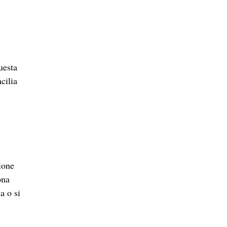
uesta
cilia
ione
ona
a o si