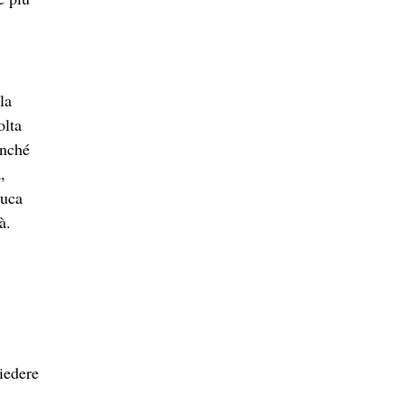
la
olta
inché
,
duca
à.
hiedere