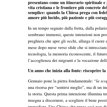
presentano come un itinerario spirituale e p
vita cristiana e le frontiere più concrete
semplice: quando la Chiesa prega con fedel
amore più lucido, più paziente e più corag
In un tempo segnato dalla fretta, dalla polar
sembrano immensi, queste intenzioni non prop
preghiera che apre gli occhi, allarga il cuore
mese dopo mese verso sfide che si intrecciano: 
tecnologia, la memoria riconoscente, il futur
l’accoglienza dei migranti e la vocazione dell
Un anno che inizia alla fonte: riscoprire la
Gennaio pone la pietra fondamentale: “
la sco
una risorsa per “sentirsi meglio”, ma di un in
la storia. Questa prima intenzione illumina tut
insegna a discernere, a scegliere il bene poss
immediate. Una Chiesa che prega così non dive