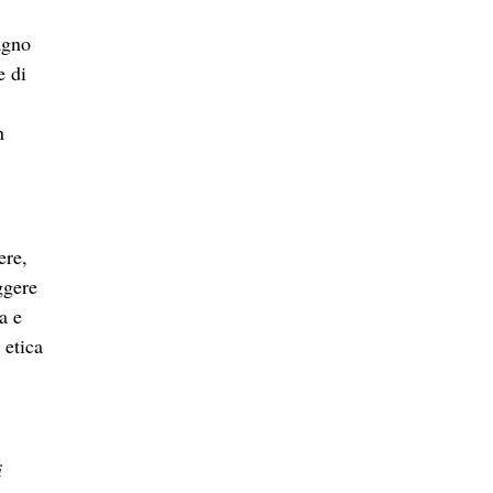
agno
e di
n
ere,
ggere
a e
 etica
i