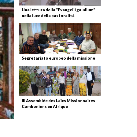
Una lettura della “Evangelii gaudium”
nella luce della pastoralità
Segretariato europeo della missione
III Assemblée des Laïcs Missionnaires
Comboniens en Afrique