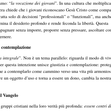
smo: “
la vocazione dei giovani
”. In una cultura che moltiplica
hiera chiede che i giovani riconoscano Gesù Cristo come comp
ratta solo di decisioni “professionali” o “funzionali”, ma anch
umina il desiderio profondo e rende feconda la libertà. Questa
mpagnare senza imporre, proporre senza pressare, ascoltare co
cernere.
 e contemplazione
a integrale
”. Non è un tema parallelo: riguarda il modo di viv
er questa intenzione unisce giustizia e contemplazione: prote
nche a contemplarlo come cammino verso una vita più armonios
re un oggetto d’uso e torna a essere un dono, cambia la nostra
il Vangelo
 gruppi cristiani nella loro verità più profonda:
essere centri d