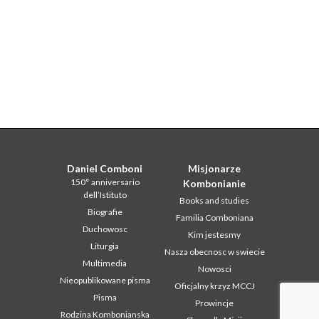
Daniel Comboni
Misjonarze
150° anniversario
Kombonianie
dell’Istituto
Books and studies
Biografie
Familia Comboniana
Duchowosc
Kim jestesmy
Liturgia
Nasza obecnosc w swiecie
Multimedia
Nowosci
Nieopublikowane pisma
Oficjalny krzyz MCCJ
Pisma
Prowincje
Rodzina Kombonianska