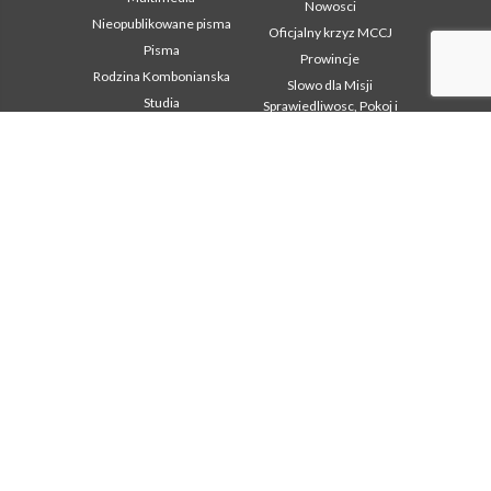
Nowosci
Nieopublikowane pisma
Oficjalny krzyz MCCJ
Pisma
Prowincje
Rodzina Kombonianska
Slowo dla Misji
Studia
Sprawiedliwosc, Pokoj i
Integralnosc Stworzenia
Studium Combonianum
Swiadectwa
Obszar
Inne linki
instytucjonalny
Kontakt
2018: Year of the Rule of
Współpraca
Life
Komboni, w tym dniu
2019: Rok
miedzykulturowosci
In pace Christi
2020 r.: Rok ministerstw
Agenda
Biuro Komunikacji
Liturgia dnia
Intercapitolare 2012
Słowo dla misji
Intercapitolare 2018
Najpopularniejsze
Intercapitolare 2025
Privacy Policy
Kapitula 2003
Sekretariat misji
Kapitula 2009