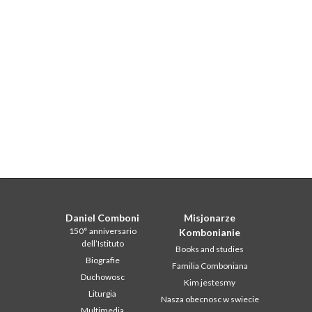
Daniel Comboni
Misjonarze
150° anniversario
Kombonianie
dell’Istituto
Books and studies
Biografie
Familia Comboniana
Duchowosc
Kim jestesmy
Liturgia
Nasza obecnosc w swiecie
Multimedia