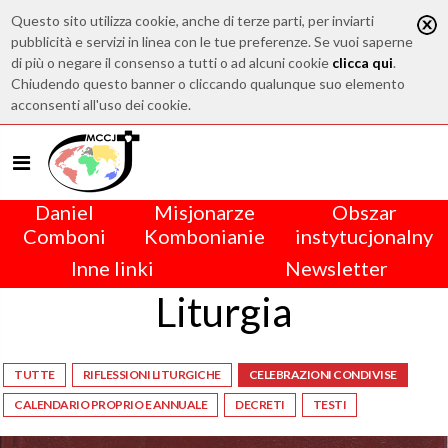
Questo sito utilizza cookie, anche di terze parti, per inviarti
pubblicità e servizi in linea con le tue preferenze. Se vuoi saperne
di più o negare il consenso a tutti o ad alcuni cookie
clicca qui
.
Chiudendo questo banner o cliccando qualunque suo elemento
acconsenti all'uso dei cookie.
Daniel
Misjonarze
Obszar
Comboni
Kombonianie
instytucjonalny
Inne linki
Newsletter
Liturgia
TUTTE
RIFLESSIONI LITURGICHE
CELEBRAZIONI CONDIVISE
CALENDARIO PROPRIO E ANNUALE
DECRETI
TESTI