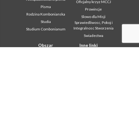
Oficjalny krzyz MCCJ
Pisma
Prowincje
Rodzina Kombonianska
Slowo dla Misji
Studia
Sprawiedliwosc, Pokoj i
Integralnosc Stworzenia
Studium Combonianum
Swiadectwa
Obszar
Inne linki
instytucjonalny
Kontakt
2018: Year of the Rule of
Współpraca
Life
Komboni, w tym dniu
2019: Rok
miedzykulturowosci
In pace Christi
2020 r.: Rok ministerstw
Agenda
Biuro Komunikacji
Liturgia dnia
Intercapitolare 2012
Słowo dla misji
Intercapitolare 2018
Najpopularniejsze
Intercapitolare 2025
Privacy Policy
Kapitula 2003
Sekretariat misji
Kapitula 2009
Kapitula 2015