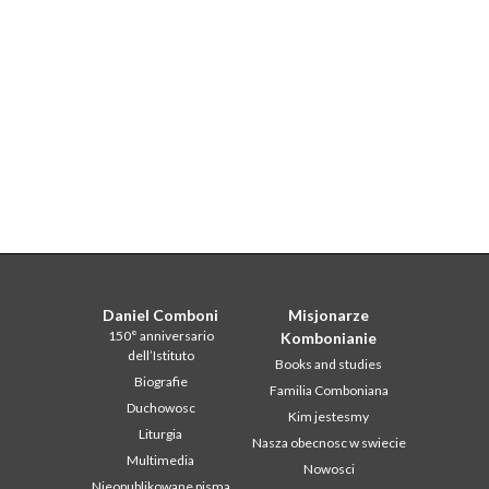
Daniel Comboni
Misjonarze
150° anniversario
Kombonianie
dell’Istituto
Books and studies
Biografie
Familia Comboniana
Duchowosc
Kim jestesmy
Liturgia
Nasza obecnosc w swiecie
Multimedia
Nowosci
Nieopublikowane pisma