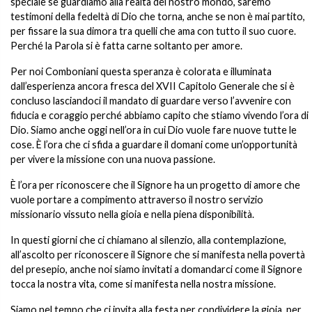
speciale se guardiamo alla realtà del nostro mondo, saremo
testimoni della fedeltà di Dio che torna, anche se non è mai partito,
per fissare la sua dimora tra quelli che ama con tutto il suo cuore.
Perché la Parola si è fatta carne soltanto per amore.
Per noi Comboniani questa speranza è colorata e illuminata
dall’esperienza ancora fresca del XVII Capitolo Generale che si è
concluso lasciandoci il mandato di guardare verso l’avvenire con
fiducia e coraggio perché abbiamo capito che stiamo vivendo l’ora di
Dio. Siamo anche oggi nell’ora in cui Dio vuole fare nuove tutte le
cose. È l’ora che ci sfida a guardare il domani come un’opportunità
per vivere la missione con una nuova passione.
È l’ora per riconoscere che il Signore ha un progetto di amore che
vuole portare a compimento attraverso il nostro servizio
missionario vissuto nella gioia e nella piena disponibilità.
In questi giorni che ci chiamano al silenzio, alla contemplazione,
all’ascolto per riconoscere il Signore che si manifesta nella povertà
del presepio, anche noi siamo invitati a domandarci come il Signore
tocca la nostra vita, come si manifesta nella nostra missione.
Siamo nel tempo che ci invita alla festa per condividere la gioia, per