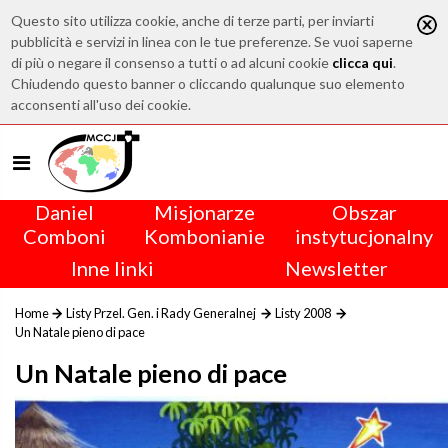
Questo sito utilizza cookie, anche di terze parti, per inviarti
pubblicità e servizi in linea con le tue preferenze. Se vuoi saperne
di più o negare il consenso a tutti o ad alcuni cookie
clicca qui
.
Chiudendo questo banner o cliccando qualunque suo elemento
acconsenti all'uso dei cookie.
Daniel
Misjonarze
Obszar
Comboni
Kombonianie
instytucjonalny
Inne linki
Newsletter
Home
Listy Przel. Gen. i Rady Generalnej
Listy 2008
Un Natale pieno di pace
Un Natale pieno di pace