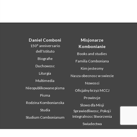
Daniel Comboni
Misjonarze
150° anniversario
Kombonianie
dell’Istituto
Books and studies
Biografie
Familia Comboniana
Duchowosc
Kim jestesmy
Liturgia
Nasza obecnosc w swiecie
Multimedia
Nowosci
Nieopublikowane pisma
Oficjalny krzyz MCCJ
Pisma
Prowincje
Rodzina Kombonianska
Slowo dla Misji
Studia
Sprawiedliwosc, Pokoj i
Integralnosc Stworzenia
Studium Combonianum
Swiadectwa
Obszar
Inne linki