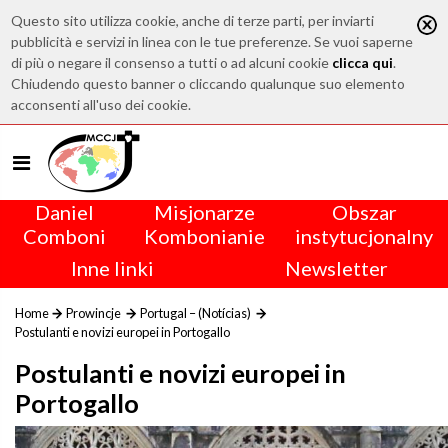
Questo sito utilizza cookie, anche di terze parti, per inviarti
pubblicità e servizi in linea con le tue preferenze. Se vuoi saperne
di più o negare il consenso a tutti o ad alcuni cookie
clicca qui
.
Chiudendo questo banner o cliccando qualunque suo elemento
acconsenti all'uso dei cookie.
Daniel
Misjonarze
Obszar
Comboni
Kombonianie
instytucjonalny
Inne linki
Newsletter
Home
Prowincje
Portugal – (Notícias)
Postulanti e novizi europei in Portogallo
Postulanti e novizi europei in
Portogallo