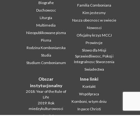
Biografie
Familia Comboniana
Duchowosc
Kim jestesmy
Liturgia
Nasza obecnosc w swiecie
Multimedia
Nowosci
Nieopublikowane pisma
Oficjalny krzyz MCCJ
Pisma
Prowincje
Rodzina Kombonianska
Slowo dla Misji
Studia
Sprawiedliwosc, Pokoj i
Integralnosc Stworzenia
Studium Combonianum
Swiadectwa
Obszar
Inne linki
instytucjonalny
Kontakt
2018: Year of the Rule of
Współpraca
Life
Komboni, w tym dniu
2019: Rok
miedzykulturowosci
In pace Christi
2020 r.: Rok ministerstw
Agenda
Biuro Komunikacji
Liturgia dnia
Intercapitolare 2012
Słowo dla misji
Intercapitolare 2018
Najpopularniejsze