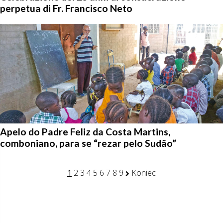
perpetua di Fr. Francisco Neto
Apelo do Padre Feliz da Costa Martins,
comboniano, para se “rezar pelo Sudão”
1
2
3
4
5
6
7
8
9
Koniec