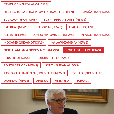
CENTRO AMERICA - (NOTICIAS)
DEUTSCHSPRACHIGE PROVINZ - (NACHRICHTEN)
ESPAÑA - (NOTICIAS)
ECUADOR - (NOTICIAS)
EGYPTE/KHARTOUM - (NEWS)
ERITREA - (NEWS)
ETHIOPIA - (NEWS)
ITALIA - (NOTIZIE)
KENYA - (NEWS)
LONDON PROVINCE - (NEWS)
MEXICO - (NOTICIAS)
MOÇAMBIQUE – (NOTÍCIAS)
MALAWI-ZAMBIA - (NEWS)
NORTH AMERICAN PROVINCE - (NEWS)
PORTUGAL – (NOTÍCIAS)
PERÚ - (NOTICIAS)
POLSKA – (INFORMACJI)
SOUTH AFRICA - (NEWS)
SOUTH SUDAN - (NEWS)
TOGO-GHANA-BÉNIN - (NOUVELLES-NEWS)
TCHAD - (NOUVELLES)
UGANDA - (NEWS)
AFRYKA
AMERYKA
EUROPA