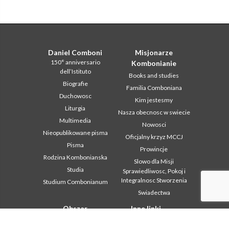
Daniel Comboni
Misjonarze
150° anniversario
Kombonianie
dell’Istituto
Books and studies
Biografie
Familia Comboniana
Duchowosc
Kim jestesmy
Liturgia
Nasza obecnosc w swiecie
Multimedia
Nowosci
Nieopublikowane pisma
Oficjalny krzyz MCCJ
Pisma
Prowincje
Rodzina Kombonianska
Slowo dla Misji
Studia
Sprawiedliwosc, Pokoj i
Integralnosc Stworzenia
Studium Combonianum
Swiadectwa
Obszar
Inne linki
instytucjonalny
Kontakt
2018: Year of the Rule of