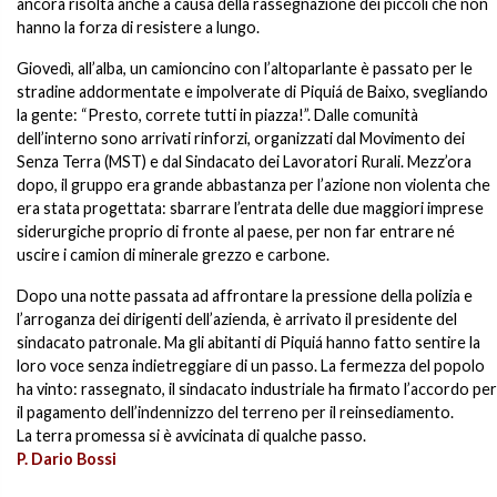
ancora risolta anche a causa della rassegnazione dei piccoli che non
hanno la forza di resistere a lungo.
Giovedì, all’alba, un camioncino con l’altoparlante è passato per le
stradine addormentate e impolverate di Piquiá de Baixo, svegliando
la gente: “Presto, correte tutti in piazza!”. Dalle comunità
dell’interno sono arrivati rinforzi, organizzati dal Movimento dei
Senza Terra (MST) e dal Sindacato dei Lavoratori Rurali. Mezz’ora
dopo, il gruppo era grande abbastanza per l’azione non violenta che
era stata progettata: sbarrare l’entrata delle due maggiori imprese
siderurgiche proprio di fronte al paese, per non far entrare né
uscire i camion di minerale grezzo e carbone.
Dopo una notte passata ad affrontare la pressione della polizia e
l’arroganza dei dirigenti dell’azienda, è arrivato il presidente del
sindacato patronale. Ma gli abitanti di Piquiá hanno fatto sentire la
loro voce senza indietreggiare di un passo. La fermezza del popolo
ha vinto: rassegnato, il sindacato industriale ha firmato l’accordo per
il pagamento dell’indennizzo del terreno per il reinsediamento.
La terra promessa si è avvicinata di qualche passo.
P. Dario Bossi