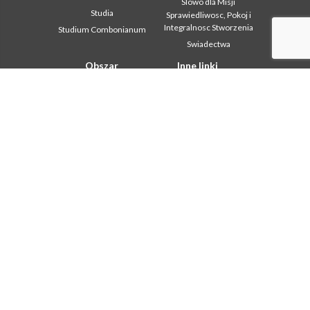
Slowo dla Misji
Studia
Sprawiedliwosc, Pokoj i
Integralnosc Stworzenia
Studium Combonianum
Swiadectwa
Obszar
Inne linki
instytucjonalny
Kontakt
2018: Year of the Rule of
Współpraca
Life
Komboni, w tym dniu
2019: Rok
miedzykulturowosci
In pace Christi
2020 r.: Rok ministerstw
Agenda
Biuro Komunikacji
Liturgia dnia
Intercapitolare 2012
Słowo dla misji
Intercapitolare 2018
Najpopularniejsze
Intercapitolare 2025
Privacy Policy
Kapitula 2003
Sekretariat misji
Kapitula 2009
Kapitula 2015
Kapitula 2022
Listy Przel. Gen. i Rady
Generalnej