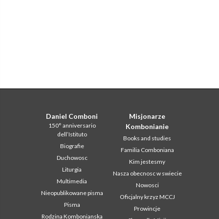
Daniel Comboni
Misjonarze
150° anniversario
Kombonianie
dell’Istituto
Books and studies
Biografie
Familia Comboniana
Duchowosc
Kim jestesmy
Liturgia
Nasza obecnosc w swiecie
Multimedia
Nowosci
Nieopublikowane pisma
Oficjalny krzyz MCCJ
Pisma
Prowincje
Rodzina Kombonianska