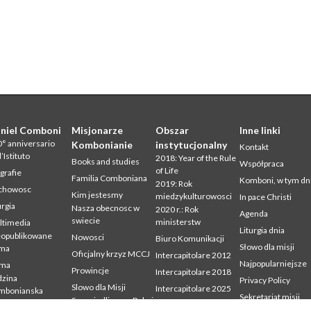
niel Comboni
Misjonarze
Obszar
Inne linki
° anniversario
Kombonianie
instytucjonalny
Kontakt
l’Istituto
2018: Year of the Rule
Books and studies
Współpraca
of Life
grafie
Familia Comboniana
Komboni, w tym dn
2019: Rok
chowosc
Kim jestesmy
miedzykulturowosci
In pace Christi
urgia
Nasza obecnosc w
2020 r.: Rok
Agenda
swiecie
ministerstw
ltimedia
Liturgia dnia
eopublikowane
Nowosci
Biuro Komunikacji
Słowo dla misji
sma
Oficjalny krzyz MCCJ
Intercapitolare 2012
Najpopularniejsze
sma
Prowincje
Intercapitolare 2018
zina
Privacy Policy
Slowo dla Misji
Intercapitolare 2025
mbonianska
Sekretariat misji
Sprawiedliwosc, Pokoj
Kapitula 2003
dia