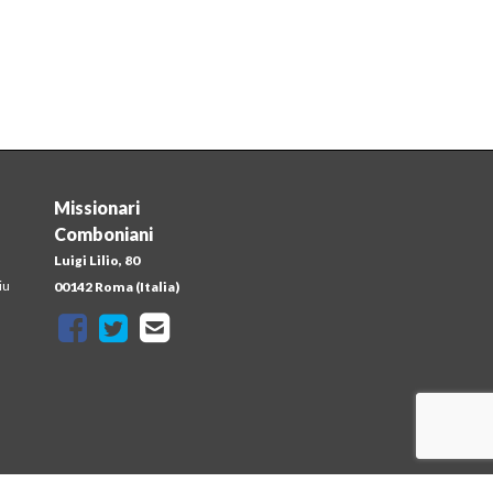
Missionari
Comboniani
Luigi Lilio, 80
iu
00142 Roma (Italia)