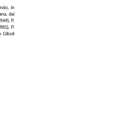
ndo, in
ana, dai
969), P.
81), P.
 Giboli