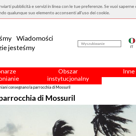
nviarti pubblicità e servizi in linea con le tue preferenze. Se vuoi saperne 
ndo qualunque suo elemento acconsenti all'uso dei cookie.
eśmy
Wiadomości
ie jesteśmy
IT
onarze
Obszar
Inne 
nianie
instytucjonalny
iani consegnano la parrocchia di Mossuril
arrocchia di Mossuril