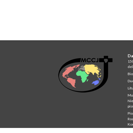
Da
150
del
Bio
Du
Lit
Mu
Ni
pi
Pi
Rod
Ko
Stu