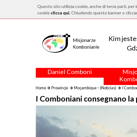
Questo sito utilizza cookie, anche di terze parti, per i
cookie
clicca qui
. Chiudendo questo banner o clicca
Kim jest
Misjonarze
Gdz
Kombonianie
Daniel Comboni
Misj
Kombo
Home
Prowincje
Moçambique – (Notícias)
I Combon
I Comboniani consegnano la p