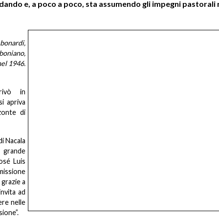
idando e, a poco a poco, sta assumendo gli impegni pastorali 
bonardi,
boniano,
el 1946.
rrivò in
i apriva
zonte di
di Nacala
 grande
José Luis
missione
grazie a
nvita ad
ere nelle
sione”.