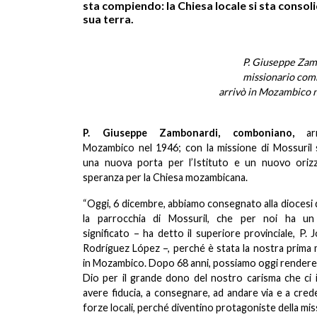
sta compiendo: la Chiesa locale si sta consol
sua terra.
P. Giuseppe Zam
missionario com
arrivò in Mozambico n
P. Giuseppe Zambonardi, comboniano,
a
Mozambico nel 1946; con la missione di Mossuril s
una nuova porta per l’Istituto e un nuovo oriz
speranza per la Chiesa mozambicana.
“Oggi, 6 dicembre, abbiamo consegnato alla diocesi 
la parrocchia di Mossuril, che per noi ha un
significato – ha detto il superiore provinciale, P. 
Rodríguez López –, perché è stata la nostra prima 
in Mozambico. Dopo 68 anni, possiamo oggi rendere 
Dio per il grande dono del nostro carisma che ci i
avere fiducia, a consegnare, ad andare via e a cred
forze locali, perché diventino protagoniste della mis