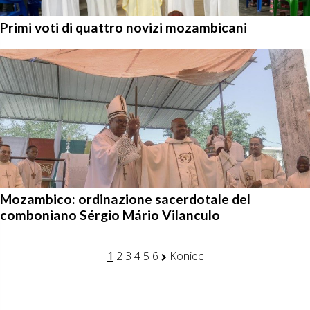
Primi voti di quattro novizi mozambicani
Mozambico: ordinazione sacerdotale del
comboniano Sérgio Mário Vilanculo
1
2
3
4
5
6
Koniec