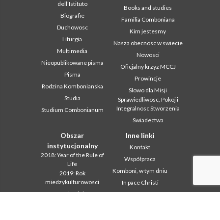
dell’Istituto
Books and studies
Biografie
Familia Comboniana
Duchowosc
Kim jestesmy
Liturgia
Nasza obecnosc w swiecie
Multimedia
Nowosci
Nieopublikowane pisma
Oficjalny krzyz MCCJ
Pisma
Prowincje
Rodzina Kombonianska
Slowo dla Misji
Studia
Sprawiedliwosc, Pokoj i
Integralnosc Stworzenia
Studium Combonianum
Swiadectwa
Obszar
Inne linki
instytucjonalny
Kontakt
2018: Year of the Rule of
Współpraca
Life
Komboni, w tym dniu
2019: Rok
miedzykulturowosci
In pace Christi
2020 r.: Rok ministerstw
Agenda
Biuro Komunikacji
Liturgia dnia
Intercapitolare 2012
Słowo dla misji