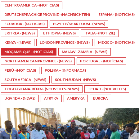
CENTRO AMERICA - (NOTICIAS)
DEUTSCHSPRACHIGE PROVINZ - (NACHRICHTEN)
ESPAÑA - (NOTICIAS)
ECUADOR - (NOTICIAS)
EGYPTE/KHARTOUM - (NEWS)
ERITREA - (NEWS)
ETHIOPIA - (NEWS)
ITALIA - (NOTIZIE)
KENYA - (NEWS)
LONDON PROVINCE - (NEWS)
MEXICO - (NOTICIAS)
MOÇAMBIQUE – (NOTÍCIAS)
MALAWI-ZAMBIA - (NEWS)
NORTH AMERICAN PROVINCE - (NEWS)
PORTUGAL – (NOTÍCIAS)
PERÚ - (NOTICIAS)
POLSKA – (INFORMACJI)
SOUTH AFRICA - (NEWS)
SOUTH SUDAN - (NEWS)
TOGO-GHANA-BÉNIN - (NOUVELLES-NEWS)
TCHAD - (NOUVELLES)
UGANDA - (NEWS)
AFRYKA
AMERYKA
EUROPA