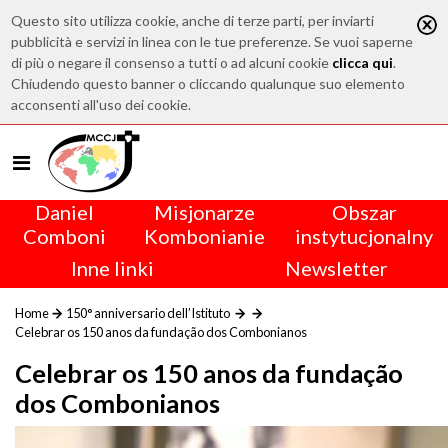
Questo sito utilizza cookie, anche di terze parti, per inviarti
pubblicità e servizi in linea con le tue preferenze. Se vuoi saperne
di più o negare il consenso a tutti o ad alcuni cookie
clicca qui
.
Chiudendo questo banner o cliccando qualunque suo elemento
acconsenti all'uso dei cookie.
Daniel
Misjonarze
Obszar
Comboni
Kombonianie
instytucjonalny
Inne linki
Newsletter
Home
150° anniversario dell’Istituto
Celebrar os 150 anos da fundação dos Combonianos
Celebrar os 150 anos da fundação
dos Combonianos