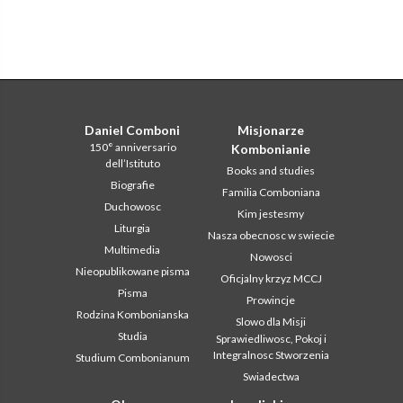
Daniel Comboni
Misjonarze
150° anniversario
Kombonianie
dell’Istituto
Books and studies
Biografie
Familia Comboniana
Duchowosc
Kim jestesmy
Liturgia
Nasza obecnosc w swiecie
Multimedia
Nowosci
Nieopublikowane pisma
Oficjalny krzyz MCCJ
Pisma
Prowincje
Rodzina Kombonianska
Slowo dla Misji
Studia
Sprawiedliwosc, Pokoj i
Integralnosc Stworzenia
Studium Combonianum
Swiadectwa