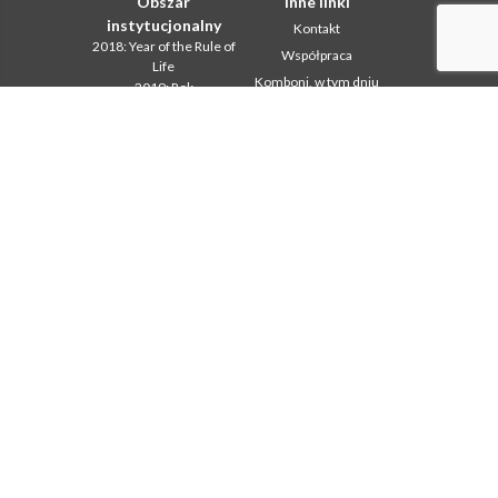
Obszar
Inne linki
instytucjonalny
Kontakt
2018: Year of the Rule of
Współpraca
Life
Komboni, w tym dniu
2019: Rok
miedzykulturowosci
In pace Christi
2020 r.: Rok ministerstw
Agenda
Biuro Komunikacji
Liturgia dnia
Intercapitolare 2012
Słowo dla misji
Intercapitolare 2018
Najpopularniejsze
Intercapitolare 2025
Privacy Policy
Kapitula 2003
Sekretariat misji
Kapitula 2009
Kapitula 2015
Kapitula 2022
Listy Przel. Gen. i Rady
Generalnej
Mission Secretariat
Ochrona Maloletnich
Sekr. Formacji
Sekr. Ekonomii