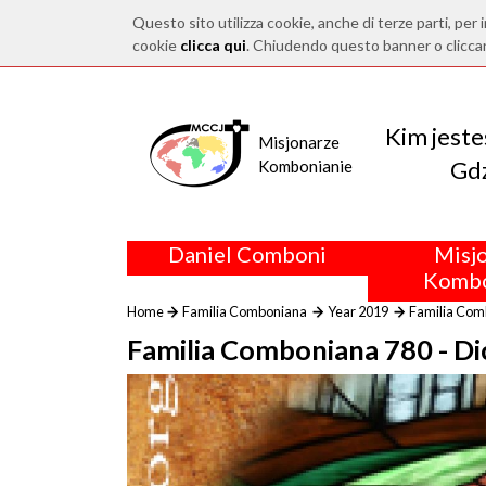
Questo sito utilizza cookie, anche di terze parti, per i
cookie
clicca qui
. Chiudendo questo banner o clicca
Kim jest
Misjonarze
Gdz
Kombonianie
Daniel Comboni
Misj
Kombo
Home
Familia Comboniana
Year 2019
Familia Com
Familia Comboniana 780 - D