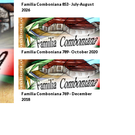
Familia Comboniana 853 - July-August
2026
Familia Comboniana 789 - October 2020
Familia Comboniana 769 – December
2018