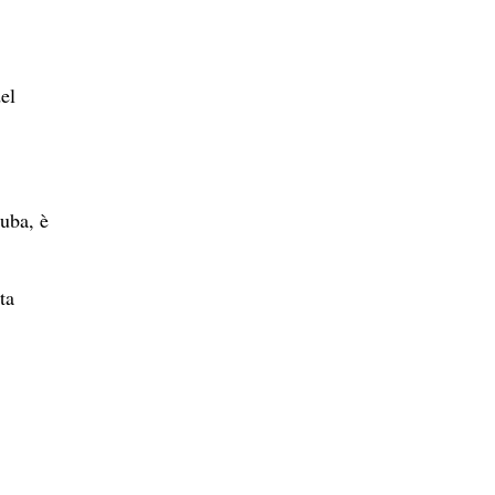
el
uba, è
ta