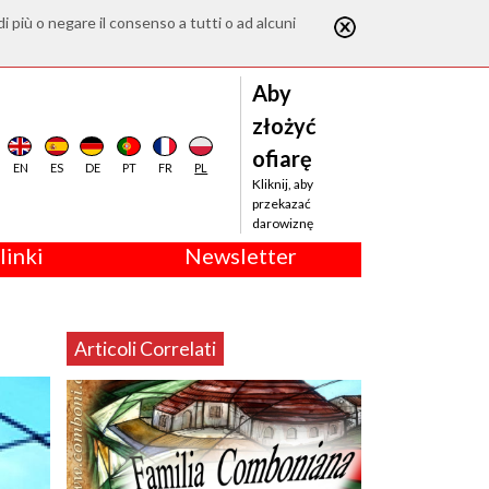
di più o negare il consenso a tutti o ad alcuni
Aby
złożyć
ofiarę
EN
ES
DE
PT
FR
PL
Kliknij, aby
przekazać
darowiznę
linki
Newsletter
Articoli Correlati