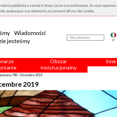
nviarti pubblicità e servizi in linea con le tue preferenze. Se vuoi saperne 
ndo qualunque suo elemento acconsenti all'uso dei cookie.
eśmy
Wiadomości
ie jesteśmy
IT
onarze
Obszar
Inne 
nianie
instytucjonalny
boniana 780 - Dicembre 2019
icembre 2019