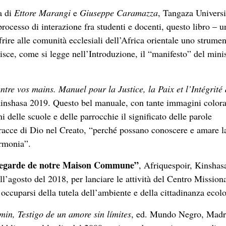
a di
Ettore Marangi
e
Giuseppe Caramazza
, Tangaza Universi
rocesso di interazione fra studenti e docenti, questo libro – u
offrire alle comunità ecclesiali dell’Africa orientale uno strume
isce, come si legge nell’Introduzione, il “manifesto” del mini
entre vos mains. Manuel pour la Justice, la Paix et l’Intégrité 
Kinshasa 2019. Questo bel manuale, con tante immagini colora
 delle scuole e delle parrocchie il significato delle parole
 tracce di Dio nel Creato, “perché possano conoscere e amare l
armonia”.
uvegarde de notre Maison Commune”
, Afriquespoir, Kinshas
ll’agosto del 2018, per lanciare le attività del Centro Mission
 occuparsi della tutela dell’ambiente e della cittadinanza ecol
min, Testigo de un amore sin límites
, ed. Mundo Negro, Madr