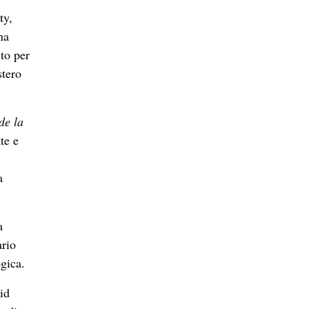
ty,
na
nto per
stero
de la
te e
a
a
ario
ogica.
id