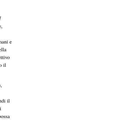
l
e,
mani e
ella
ttivo
o il
,
di il
i
possa