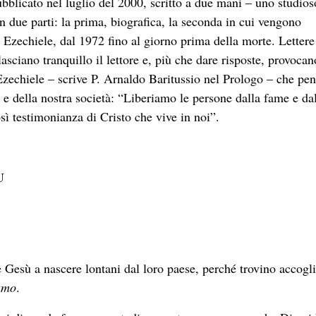
bblicato nel luglio del 2000, scritto a due mani – uno studios
 in due parti: la prima, biografica, la seconda in cui vengono
i Ezechiele, dal 1972 fino al giorno prima della morte. Lettere
lasciano tranquillo il lettore e, più che dare risposte, provoca
zechiele – scrive P. Arnaldo Baritussio nel Prologo – che pen
a e della nostra società: “Liberiamo le persone dalla fame e da
sì testimonianza di Cristo che vive in noi”.
U
e Gesù a nascere lontani dal loro paese, perché trovino accogl
amo
.