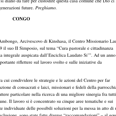
ra si diano da fare per custodire questa casa comune che Dio ci
generazioni future.
Preghiamo.
CONGO
in Ambongo, Arcivescovo di Kinshasa, il Centro Missionario La
9 il suo II Simposio, sul tema “Cura pastorale e cittadinanza
ia integrale auspicata dall’Enciclica Laudato Si’”. Ad un anno
portante riflettere sul lavoro svolto e sulle iniziative da
ra cui condividere le strategie e le azioni del Centro per far
zione di consacrati e laici, missionari e fedeli della parrocchi
tere particolare nella ricerca di una migliore sinergia fra tutti
une. Il lavoro si è concentrato su cinque aree tematiche e sui
ate individuate delle possibili soluzioni per la messa in atto di
sclusione, sono state fatte diverse “raccomandazioni” – al gov