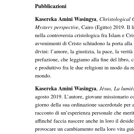
Pubblicazioni
Kasereka
Amini
Wasingya
,
Christological
Mystery
perspective
, Cairo (Egitto) 2019. Il 
nella controversia cristologica fra Islam e Cris
avvenimenti di Cristo schiudono la porta alla 
divini: l’amore, la giustizia, la pace, la veri
prefazione, che leggiamo alla fine del libro, 
e produttivo fra le due religioni in modo da re
mondo.
Kasereka
Amini
Wasingya
,
Jésus
, La lumiè
agosto 2019. L’autore, giovane missionario co
giorno della sua ordinazione sacerdotale per av
racconto di un’esperienza personale che merit
affinché faccia nascere anche in loro il deside
provocare un cambiamento nella loro vita guid