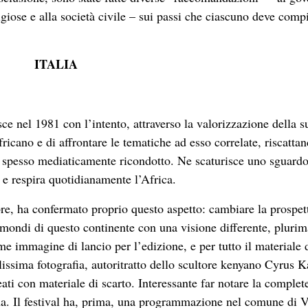
igiose e alla società civile – sui passi che ciascuno deve comp
ITALIA
e nel 1981 con l’intento, attraverso la valorizzazione della s
ricano e di affrontare le tematiche ad esso correlate, riscatta
e spesso mediaticamente ricondotto. Ne scaturisce uno sguard
 e respira quotidianamente l’Africa.
re, ha confermato proprio questo aspetto: cambiare la prospet
 mondi di questo continente con una visione differente, plurim
me immagine di lancio per l’edizione, e per tutto il materiale 
ellissima fotografia, autoritratto dello scultore kenyano Cyrus K
eati con materiale di scarto. Interessante far notare la complet
rona. Il festival ha, prima, una programmazione nel comune di 