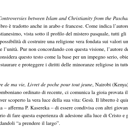
Controversies
between
Islam and
Christianity
from the
Pascha
libro è tradotto anche in arabo e francese. Come indica l’autor
tianesimo, vista sotto il profilo del mistero pasquale, tutti gli
possibilità di costruire una religione vera fondata sui valori u
tà e l’unità. Pur non concordando con questa visione, l’autore d
considera questo testo come la base per un impegno serio, obie
staurare e proteggere i diritti delle minoranze religiose in tutt
re de ma vie,
Livret
de poche pour tout
jeune
, Nairobi (Kenya)
mboniano ordinato di recente, ci comunica la gioia provata il
er scoperto la vera luce della sua vita: Gesù. Il libretto è quin
a – afferma P. Kasereka – di essere condivisa con altri giovan
rio di fare questa esperienza di adesione alla luce di Cristo e 
andoli “a prendere il largo”.