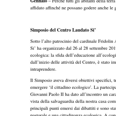
Gennaio
– Perché tutti gli abitanti della ter
affidato affinché ne possano godere anche le 
Simposio del Centro Laudato Si’
Sotto l’alto patrocinio del cardinale Fridol
Si’ ha organizzato dal 26 al 28 settembre 201
ecologica: la sfida dell’educazione all’ecolog
dall’inizio delle attività del Centro, è stato im
intraprendere.
Il Simposio aveva diversi obiettivi specifici, t
emergere ‘il cittadino ecologico’. La partecipa
Giovanni Paolo II ha dato all’incontro un carat
vista della salvaguardia della nostra casa com
principali punti emersi dai dibattiti e sono st
pastorale e una cittadinanza ecologica. A con