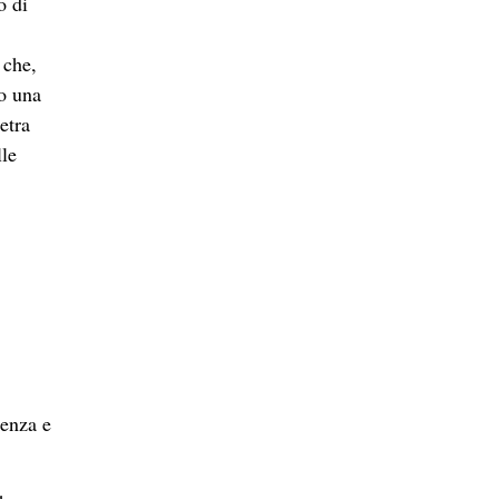
o di
 che,
no una
etra
lle
ienza e