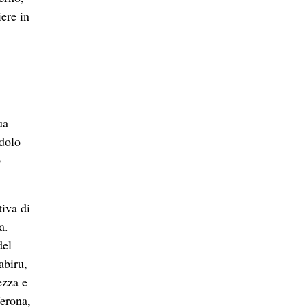
iere in
ua
ndolo
o
tiva di
a.
del
abiru,
ezza e
Verona,