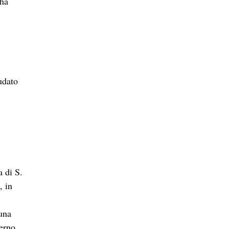
 ha
udato
a di S.
, in
 una
erno,