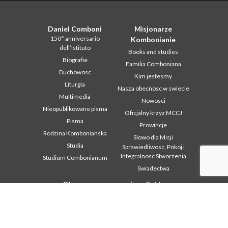
Daniel Comboni
Misjonarze
150° anniversario
Kombonianie
dell’Istituto
Books and studies
Biografie
Familia Comboniana
Duchowosc
Kim jestesmy
Liturgia
Nasza obecnosc w swiecie
Multimedia
Nowosci
Nieopublikowane pisma
Oficjalny krzyz MCCJ
Pisma
Prowincje
Rodzina Kombonianska
Slowo dla Misji
Studia
Sprawiedliwosc, Pokoj i
Integralnosc Stworzenia
Studium Combonianum
Swiadectwa
Obszar
Inne linki
instytucjonalny
Kontakt
2018: Year of the Rule of
Współpraca
Life
Komboni, w tym dniu
2019: Rok