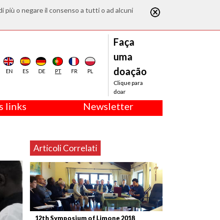
di più o negare il consenso a tutti o ad alcuni
Faça
uma
doação
EN
ES
DE
PT
FR
PL
Clique para
doar
 links
Newsletter
Articoli Correlati
12th Symposium of Limone 2018