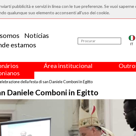
nviarti pubblicità e servizi in linea con le tue preferenze. Se vuoi saperne 
ndo qualunque suo elemento acconsenti all'uso dei cookie.
somos
Notícias
nde estamos
IT
onários
Área institucional
Outros
nianos
elebrazione della festa di san Daniele Comboni in Egitto
san Daniele Comboni in Egitto