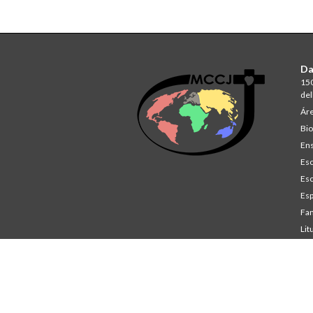
Da
150
del
Áre
Bio
Ens
Esc
Esc
Esp
Fam
Lit
St
Co