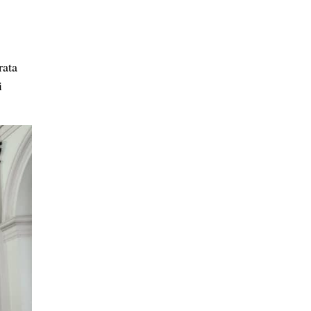
rata
i