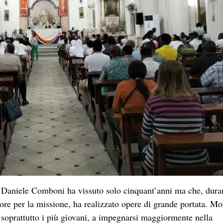
an Daniele Comboni ha vissuto solo cinquant’anni ma che, dura
ore per la missione, ha realizzato opere di grande portata. Mo
, soprattutto i più giovani, a impegnarsi maggiormente nella