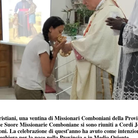
cristiani, una ventina di Missionari Comboniani della Prov
nte Suore Missionarie Comboniane si sono riuniti a Cordi J
oni. La celebrazione di quest’anno ha avuto come intenzio
eghiera per la pace nella Provincia e in Medio Oriente.