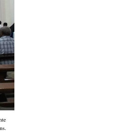
nte
ns.