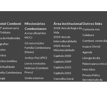
niel Comboni
Missionários
Área institucional
Outros links
° anniversario
2018: Ano da Regra de
Combonianos
Contacte-nos
l’Istituto
Vida
A cruz oficial dos
Colabore
2019: Ano da
MCCJ
a de Multimídia
Comboni, neste di
Interculturalidade
Circunscrições
grafias
2020: Ano da
In pace Christi
Familia Comboniana
aios
Ministerialidade
(News)
Agenda
ritos
Capítulo 2003
Justiça, Paz (JPIC)
Liturgia do dia
ritos inéditos
Capítulo 2009
Livros e estudos
Palavra para a miss
iritualidade
Capítulo 2015
Notícias (Comboni
Mais lidos
Press)
ília Comboniana
Capítulo 2022
Privacy Policy
Onde estamos
urgia
Conselho Geral
Secretariado da
udium
Gabinete de
Palavra para a Missão
Missão
mbonianum
Comunicação
Quem somos
Intercapitular 2012
Testemunhas
Intercapitular 2018
Intercapitular 2025