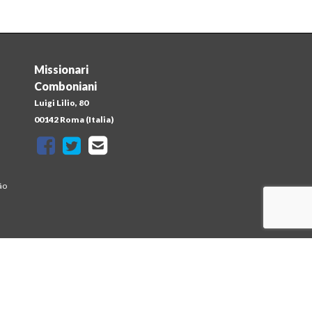
Missionari
Comboniani
Luigi Lilio, 80
a
00142 Roma (Italia)
ão