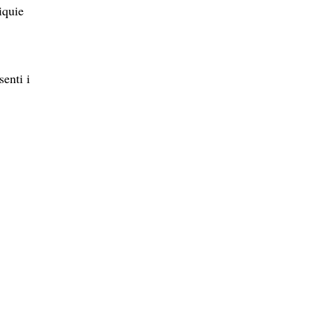
iquie
enti i