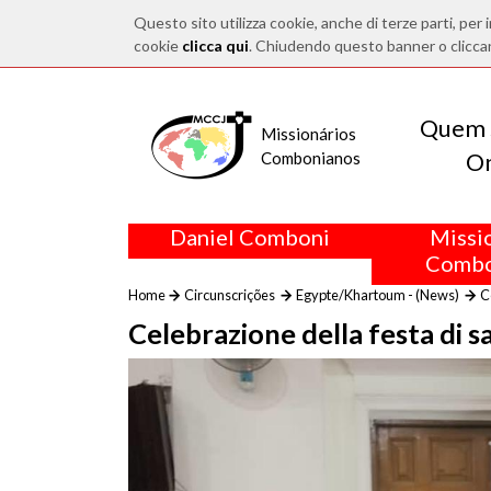
Questo sito utilizza cookie, anche di terze parti, per i
cookie
clicca qui
. Chiudendo questo banner o clicca
Quem 
Missionários
O
Combonianos
Daniel Comboni
Missi
Combo
Home
Circunscrições
Egypte/Khartoum - (News)
C
Celebrazione della festa di 