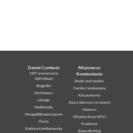
Daniel Comboni
Misjonarze
150° anniversario
Kombonianie
dell’Istituto
Books and studies
Biografie
Familia Comboniana
Duchowosc
Kim jestesmy
Liturgia
Nasza obecnosc w swiecie
Multimedia
Nowosci
Nieopublikowane pisma
Oficjalny krzyz MCCJ
Pisma
Prowincje
Rodzina Kombonianska
Slowo dla Misji