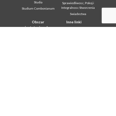
Studia
Sprawiedliwosc, Pokoj i
Integralnosc Stworzenia
Studium Combonianum
Swiadectwa
Obszar
Inne linki
instytucjonalny
Kontakt
2018: Year of the Rule of
Współpraca
Life
Komboni, w tym dniu
2019: Rok
miedzykulturowosci
In pace Christi
2020 r.: Rok ministerstw
Agenda
Biuro Komunikacji
Liturgia dnia
Intercapitolare 2012
Słowo dla misji
Intercapitolare 2018
Najpopularniejsze
Intercapitolare 2025
Privacy Policy
Kapitula 2003
Sekretariat misji
Kapitula 2009
Kapitula 2015
Kapitula 2022
Listy Przel. Gen. i Rady
Generalnej