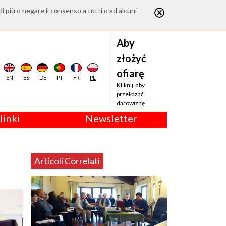
di più o negare il consenso a tutti o ad alcuni
Aby
złożyć
ofiarę
EN
ES
DE
PT
FR
PL
Kliknij, aby
przekazać
darowiznę
linki
Newsletter
Articoli Correlati