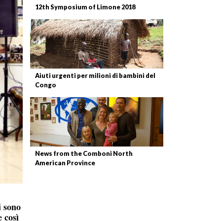
12th Symposium of Limone 2018
Aiuti urgenti per milioni di bambini del
Congo
News from the Comboni North
American Province
i sono
 così