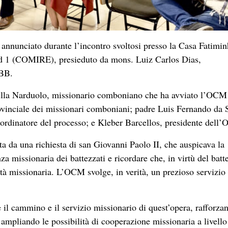
nnunciato durante l’incontro svoltosi presso la Casa Fatimin
ud 1 (COMIRE), presieduto da mons. Luiz Carlos Dias,
NBB.
tella Narduolo, missionario comboniano che ha avviato l’OCM
vinciale dei missionari comboniani; padre Luis Fernando da S
oordinatore del processo; e Kleber Barcellos, presidente dell
 da una richiesta di san Giovanni Paolo II, che auspicava la
za missionaria dei battezzati e ricordare che, in virtù del batt
ività missionaria. L’OCM svolge, in verità, un prezioso servizio
il cammino e il servizio missionario di quest’opera, rafforza
ampliando le possibilità di cooperazione missionaria a livello