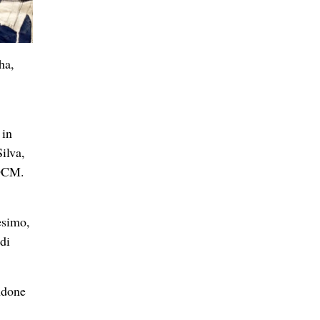
ha,
 in
ilva,
’OCM.
esimo,
 di
ndone