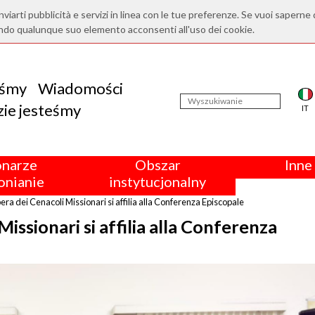
nviarti pubblicità e servizi in linea con le tue preferenze. Se vuoi saperne 
ndo qualunque suo elemento acconsenti all'uso dei cookie.
eśmy
Wiadomości
ie jesteśmy
IT
onarze
Obszar
Inne 
nianie
instytucjonalny
pera dei Cenacoli Missionari si affilia alla Conferenza Episcopale
Missionari si affilia alla Conferenza