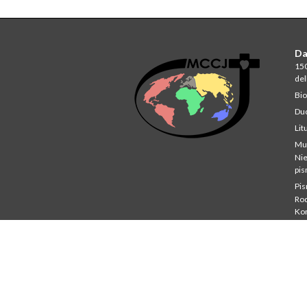
Da
150
del
Bio
Du
Lit
Mu
Ni
pi
Pi
Rod
Ko
Stu
St
Co