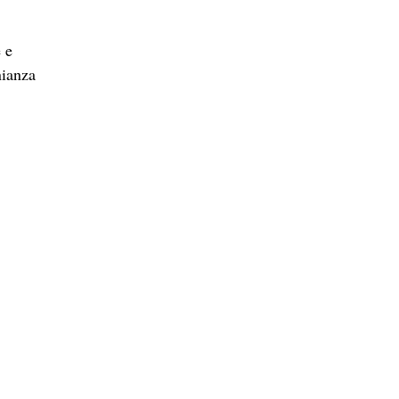
 e
nianza