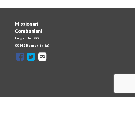
Missionari
Comboniani
Luigi Lilio, 80
iu
00142 Roma (Italia)