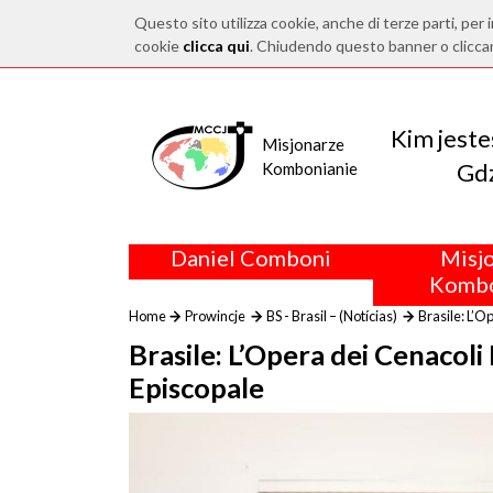
Questo sito utilizza cookie, anche di terze parti, per i
cookie
clicca qui
. Chiudendo questo banner o clicca
Kim jest
Misjonarze
Gdz
Kombonianie
Daniel Comboni
Misj
Kombo
Home
Prowincje
BS - Brasil – (Notícias)
Brasile: L’O
Brasile: L’Opera dei Cenacoli 
Episcopale