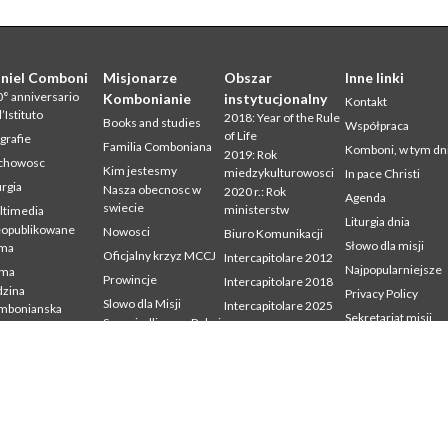
niel Comboni
Misjonarze
Obszar
Inne linki
° anniversario
Kombonianie
instytucjonalny
Kontakt
l’Istituto
2018: Year of the Rule
Books and studies
Współpraca
of Life
grafie
Familia Comboniana
Komboni, w tym dn
2019: Rok
chowosc
Kim jestesmy
miedzykulturowosci
In pace Christi
urgia
Nasza obecnosc w
2020 r.: Rok
Agenda
swiecie
ministerstw
ltimedia
Liturgia dnia
eopublikowane
Nowosci
Biuro Komunikacji
Słowo dla misji
sma
Oficjalny krzyz MCCJ
Intercapitolare 2012
Najpopularniejsze
sma
Prowincje
Intercapitolare 2018
zina
Privacy Policy
Slowo dla Misji
Intercapitolare 2025
mbonianska
Sekretariat misji
Sprawiedliwosc, Pokoj
Kapitula 2003
dia
i Integralnosc
udium
Kapitula 2009
Stworzenia
mbonianum
Kapitula 2015
Swiadectwa
Kapitula 2022
Listy Przel. Gen. i Rady
Generalnej