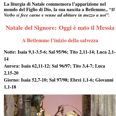
La liturgia di Natale commemora l’apparizione nel
mondo del Figlio di Dio, la sua nascita a Betlemme,. “
Il
Verbo si fece carne e venne ad abitare in mezzo a noi”.
Natale del Signore: Oggi è nato il Messia
A Betlemme l’inizio della salvezza
Notte: Isaia 9,1-3.5-6; Sal 95/96; Tito 2,11-14; Luca 2,1-
14
Aurora: Isaia 62,11-12; Sal 96/97; Tito 3,4-7; Luca
2,15-20
Giorno: Isaia 52,7-10; Sal 97/98; Ebrei 1,1-6; Giovanni
1,1-18