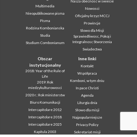
Nasza obecnosc w swiecie
Multimedia
Nowosci
Nieopublikowane pisma
Oficjalny krzyz MCCJ
Pisma
Prowincje
Rodzina Kombonianska
Slowo dla Misji
Studia
Sprawiedliwosc, Pokoj i
Integralnosc Stworzenia
Studium Combonianum
Swiadectwa
Obszar
Inne linki
instytucjonalny
Kontakt
2018: Year of the Rule of
Współpraca
Life
Komboni, w tym dniu
2019: Rok
miedzykulturowosci
In pace Christi
2020 r.: Rok ministerstw
Agenda
Biuro Komunikacji
Liturgia dnia
Intercapitolare 2012
Słowo dla misji
Intercapitolare 2018
Najpopularniejsze
Intercapitolare 2025
Privacy Policy
Kapitula 2003
Sekretariat misji