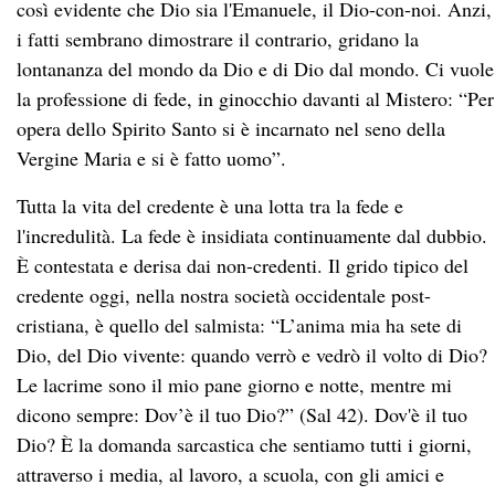
così evidente che Dio sia l'Emanuele, il Dio-con-noi. Anzi,
i fatti sembrano dimostrare il contrario, gridano la
lontananza del mondo da Dio e di Dio dal mondo. Ci vuole
la professione di fede, in ginocchio davanti al Mistero: “Per
opera dello Spirito Santo si è incarnato nel seno della
Vergine Maria e si è fatto uomo”.
Tutta la vita del credente è una lotta tra la fede e
l'incredulità. La fede è insidiata continuamente dal dubbio.
È contestata e derisa dai non-credenti. Il grido tipico del
credente oggi, nella nostra società occidentale post-
cristiana, è quello del salmista: “L’anima mia ha sete di
Dio, del Dio vivente: quando verrò e vedrò il volto di Dio?
Le lacrime sono il mio pane giorno e notte, mentre mi
dicono sempre: Dov’è il tuo Dio?” (Sal 42). Dov'è il tuo
Dio? È la domanda sarcastica che sentiamo tutti i giorni,
attraverso i media, al lavoro, a scuola, con gli amici e