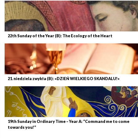
22th Sunday of the Year (B): The Ecology of the Heart
21. niedziela zwykła (B): «DZIEŃ WIELKIEGO SKANDALU!»
19th Sunday in Ordinary Time – Year A: “Command me to come
towards you!”