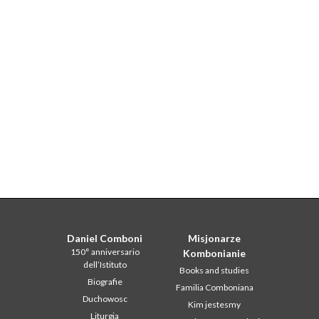
Daniel Comboni
Misjonarze
150° anniversario
Kombonianie
dell’Istituto
Books and studies
Biografie
Familia Comboniana
Duchowosc
Kim jestesmy
Liturgia