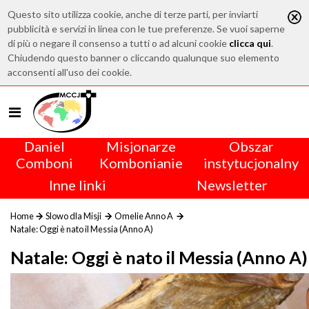
Questo sito utilizza cookie, anche di terze parti, per inviarti
pubblicità e servizi in linea con le tue preferenze. Se vuoi saperne
di più o negare il consenso a tutti o ad alcuni cookie
clicca qui
.
Chiudendo questo banner o cliccando qualunque suo elemento
acconsenti all'uso dei cookie.
Daniel
Misjonarze
Obszar
Comboni
Kombonianie
instytucjonalny
Inne linki
Newsletter
Home
Slowo dla Misji
Omelie Anno A
Natale: Oggi è nato il Messia (Anno A)
Natale: Oggi è nato il Messia (Anno A)