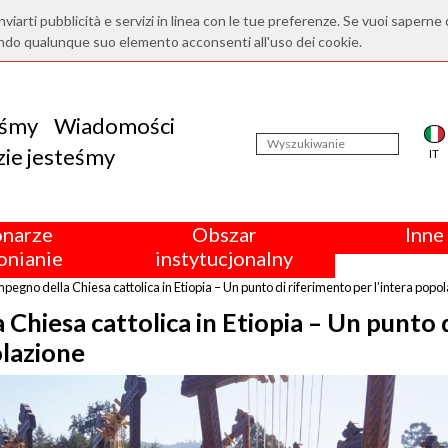
nviarti pubblicità e servizi in linea con le tue preferenze. Se vuoi saperne 
ndo qualunque suo elemento acconsenti all'uso dei cookie.
eśmy
Wiadomości
ie jesteśmy
IT
onarze
Obszar
Inne 
nianie
instytucjonalny
mpegno della Chiesa cattolica in Etiopia – Un punto di riferimento per l’intera popo
 Chiesa cattolica in Etiopia – Un punto 
olazione