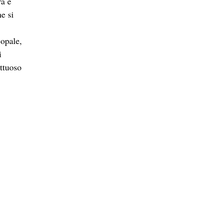
ra è
e si
copale,
i
uttuoso