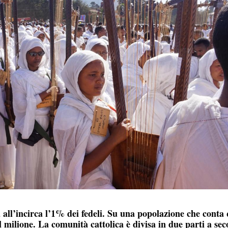
 all’incirca l’1% dei fedeli. Su una popolazione che conta 
 il milione. La comunità cattolica è divisa in due parti a se