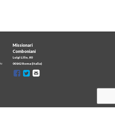
Missionari
Comboniani
Luigi Lilio, 80
iu
00142 Roma (Italia)