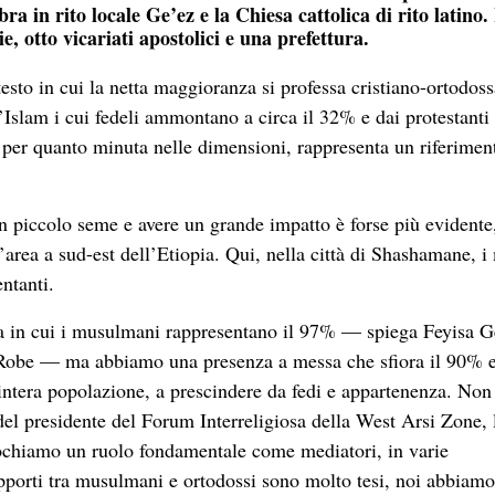
ebra in rito locale Ge’ez e la Chiesa cattolica di rito latino
, otto vicariati apostolici e una prefettura.
esto in cui la netta maggioranza si professa cristiano-ortodoss
’Islam i cui fedeli ammontano a circa il 32% e dai protestanti
 per quanto minuta nelle dimensioni, rappresenta un riferimen
e un piccolo seme e avere un grande impatto è forse più evidente,
’area a sud-est dell’Etiopia. Qui, nella città di Shashamane, i
ntanti.
rra in cui i musulmani rappresentano il 97% — spiega Feyisa
 di Robe — ma abbiamo una presenza a messa che sfiora il 90% 
intera popolazione, a prescindere da fedi e appartenenza. Non
del presidente del Forum Interreligiosa della West Arsi Zone, 
giochiamo un ruolo fondamentale come mediatori, in varie
apporti tra musulmani e ortodossi sono molto tesi, noi abbiamo