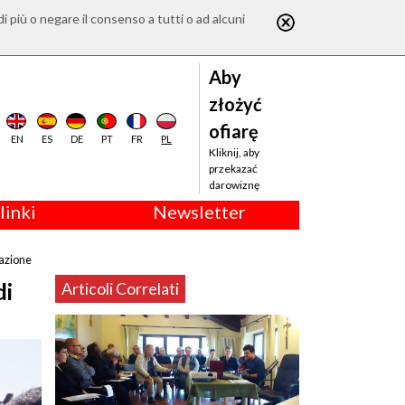
di più o negare il consenso a tutti o ad alcuni
Aby
złożyć
ofiarę
EN
ES
DE
PT
FR
PL
Kliknij, aby
przekazać
darowiznę
linki
Newsletter
lazione
di
Articoli Correlati