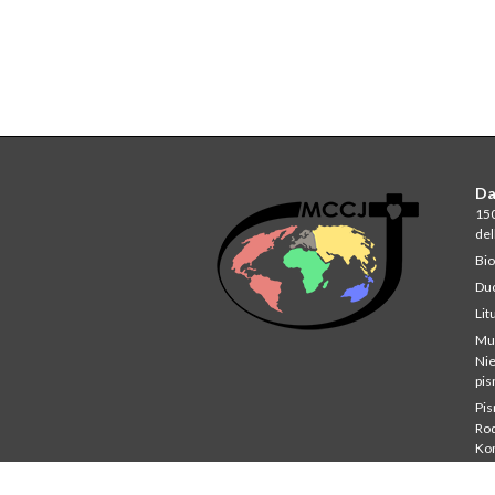
Da
150
del
Bio
Du
Lit
Mu
Ni
pi
Pi
Rod
Ko
Stu