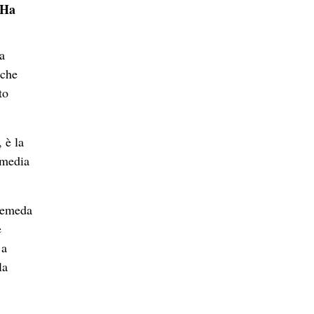
. Ha
a
 che
to
 è la
 media
 Gemeda
e
 a
la