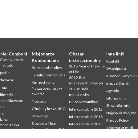
niel Comboni
Misjonarze
Obszar
Inne linki
° anniversario
Kombonianie
instytucjonalny
Kontakt
l’Istituto
2018: Year of the Rule
Books and studies
Współpraca
of Life
grafie
Familia Comboniana
Komboni, w tym dn
2019: Rok
chowosc
Kim jestesmy
miedzykulturowosci
In pace Christi
urgia
Nasza obecnosc w
2020 r.: Rok
Agenda
swiecie
ministerstw
ltimedia
Liturgia dnia
eopublikowane
Nowosci
Biuro Komunikacji
Słowo dla misji
sma
Oficjalny krzyz MCCJ
Intercapitolare 2012
Najpopularniejsze
sma
Prowincje
Intercapitolare 2018
zina
Privacy Policy
Slowo dla Misji
Intercapitolare 2025
mbonianska
Sekretariat misji
Sprawiedliwosc, Pokoj
Kapitula 2003
dia
i Integralnosc