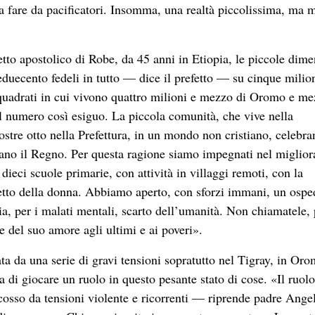
 a fare da pacificatori. Insomma, una realtà piccolissima, ma 
tto apostolico di Robe, da 45 anni in Etiopia, le piccole dime
eduecento fedeli in tutto — dice il prefetto — su cinque milion
 quadrati in cui vivono quattro milioni e mezzo di Oromo e m
l numero così esiguo. La piccola comunità, che vive nella
stre otto nella Prefettura, in un mondo non cristiano, celebra
ano il Regno. Per questa ragione siamo impegnati nel migliora
e dieci scuole primarie, con attività in villaggi remoti, con la
spetto della donna. Abbiamo aperto, con sforzi immani, un ospe
ia, per i malati mentali, scarto dell’umanità. Non chiamatele, 
 del suo amore agli ultimi e ai poveri».
a da una serie di gravi tensioni sopratutto nel Tigray, in Oro
a di giocare un ruolo in questo pesante stato di cose. «Il ruolo
scosso da tensioni violente e ricorrenti — riprende padre Ang