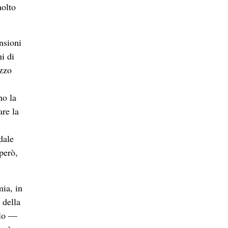
molto
nsioni
i di
ezzo
no la
re la
dale
però,
mia, in
 della
elo —