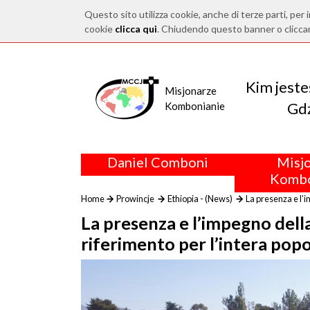
Questo sito utilizza cookie, anche di terze parti, per i
cookie
clicca qui
. Chiudendo questo banner o clicca
Kim jest
Misjonarze
Gdz
Kombonianie
Daniel Comboni
Misj
Kombo
Home
Prowincje
Ethiopia - (News)
La presenza e l’i
La presenza e l’impegno della
riferimento per l’intera pop