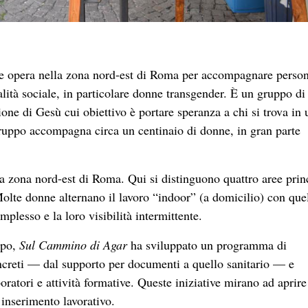
ndo rispetto agli incontri settimanali per strada. Da questi co
ensione individuale e toccano questioni sociali, politiche ed
 circoscritte a un piano personale con un impatto sociale limita
no prostituzione, identità transgender e migrazione, servono nu
. Da qui nasce l’idea della mostra: far conoscere la realtà con
ardare, ascoltare e riconoscere.