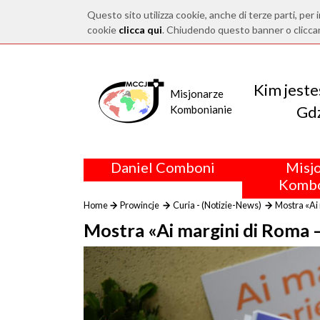
Questo sito utilizza cookie, anche di terze parti, per i
cookie
clicca qui
. Chiudendo questo banner o clicca
Kim jest
Misjonarze
Gdz
Kombonianie
Daniel Comboni
Misj
Kombo
Home
Prowincje
Curia - (Notizie-News)
Mostra «Ai 
Mostra «Ai margini di Roma —