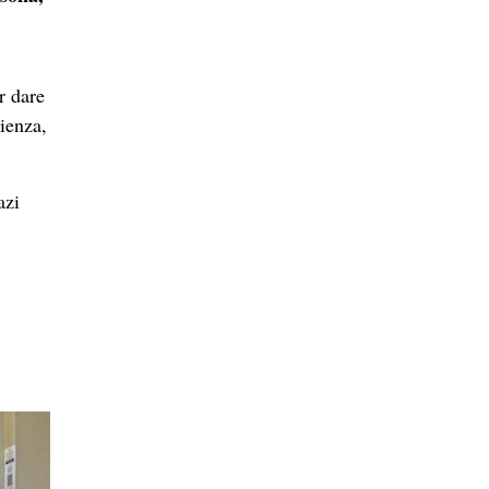
r dare
lienza,
azi