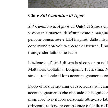
realtà di queste donne in modo molto più profo
emergono tematiche che vanno ben oltre la dim
esistenziali.
Tuttavia, queste azioni, pur preziose, restano
Per rispondere alle sfide strutturali che lega
strategie di comunicazione e sensibilizzazione
occhi di chi la vive, invitando la società a gu