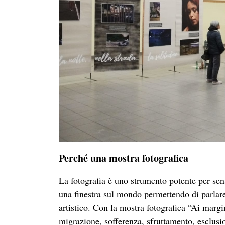
Il titolo
Ai margini di Roma — Storie di luci
quella esistenziale. Le “luci” sono i desideri, 
le ingiustizie, le costrizioni. Insieme, compo
Tra febbraio e settembre 2025, l’Unità di Str
transessuali coinvolte nella prostituzione. Da
questa realtà, per suscitare un cambiamento s
offrire vie concrete per uscirne. La ricerca a
anche strade ancora inesplorate possono diven
Questa mostra vuole essere per tanto uno spazi
Solo quando impariamo a guardare con occhi l
profondamente umano nell’altro — e, in quell’
Oltre alle foto, la mostra contiene testi tratti
visitatori a guardare più in profondità questa r