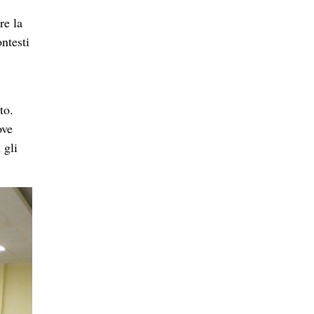
e apre
ello
ltà di
anza