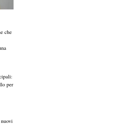
ntesti
to.
ove
 gli