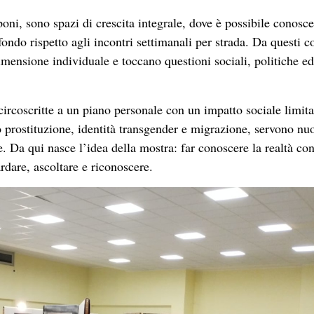
ibilizzare e far conoscere la realtà, costruisce un racconto ch
sui temi controversi attraverso un altro tipo di linguaggio, qu
ni di Roma: storie di luci e ombre” si vuole raccontare una rea
one, pregiudizi, ma anche di resilienza, forza, coraggio e sper
e di promuovere una cultura della cura per una vita degna.