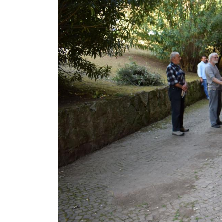
Chi è
Sul Cammino di Agar
Sul Cammino di Agar
è un’Unità di Strada c
vivono in situazioni di sfruttamento e margina
persone consacrate e laici inspirati dalla miss
condizione non voluta e cerca di uscirne. Il 
transgender latinoamericane.
L’azione dell’Unità di strada si concentra nel
Mattatoio, Collatina, Longoni e Prenestina. M
strada, rendendo il loro accompagnamento comp
Dopo oltre quattro anni di esperienza sul ca
accompagnamento che risponde a bisogni conc
promuove lo sviluppo personale attraverso labo
orizzonti, rafforzare competenze e facilitare l
Il corso di italiano, i laboratori di argilla e 