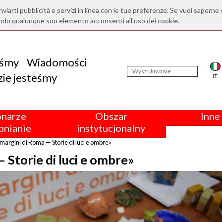
nviarti pubblicità e servizi in linea con le tue preferenze. Se vuoi saperne 
ndo qualunque suo elemento acconsenti all'uso dei cookie.
eśmy
Wiadomości
ie jesteśmy
IT
onarze
Obszar
Inne 
nianie
instytucjonalny
margini di Roma — Storie di luci e ombre»
 Storie di luci e ombre»