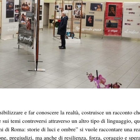
 e ombre
vuole sottolineare non solo la marginalità geografica
i piccoli passi, i sogni di una vita diversa; le “ombre” sono le 
ngono un ritratto autentico e complesso.
ada ha realizzato uno studio sulla condizione delle donne
 questa ricerca è emersa con forza l’esigenza di portare alla lu
ociale attraverso due vie complementari: denunciare le ingiust
utentica della giustizia non ha paura di guardare lontano: sa ch
tare mete raggiungibili.
o in cui si creano nuove possibilità di dignità, dialogo e rispe
iberi dai pregiudizi, possiamo riconoscere ciò che è
altro, riconoscere anche noi stessi.
 dalle storie di vita delle persone che hanno come obiettivo aiut
ealtà.