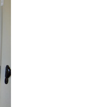
ne che
una
ipali:
llo per
e nuovi
re la