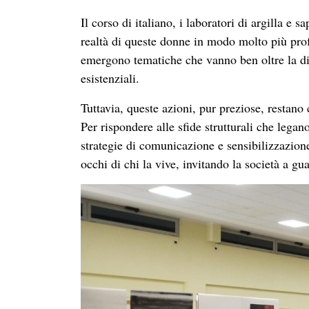
Perché una mostra fotografica
La fotografia è uno strumento potente per sens
una finestra sul mondo permettendo di parlare 
artistico. Con la mostra fotografica “Ai margi
migrazione, sofferenza, sfruttamento, esclusi
delle donne transgender, con l’obiettivo anch