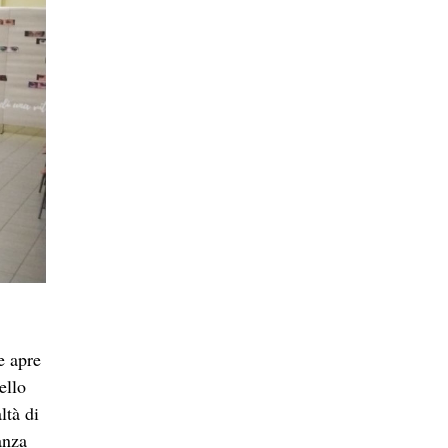
, ma
ferite,
ce
izie e
e
tto.
are i