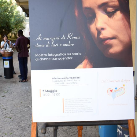
he opera nella zona nord-est di Roma per accompagnare perso
lità sociale, in particolare donne transgender. È un gruppo di
ione di Gesù cui obiettivo è portare speranza a chi si trova in 
gruppo accompagna circa un centinaio di donne, in gran parte
la zona nord-est di Roma. Qui si distinguono quattro aree princ
olte donne alternano il lavoro “indoor” (a domicilio) con que
lesso e la loro visibilità intermittente.
mpo,
Sul Cammino di Agar
ha sviluppato un programma di
reti — dal supporto per documenti a quello sanitario — e
ratori e attività formative. Queste iniziative mirano ad aprir
’inserimento lavorativo.
saponi, sono spazi di crescita integrale, dove è possibile conosce