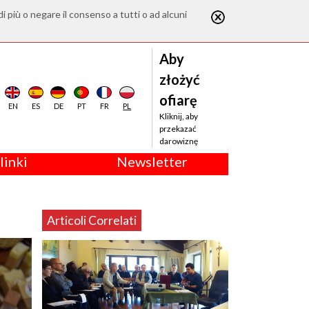
di più o negare il consenso a tutti o ad alcuni
Aby
złożyć
ofiarę
EN
ES
DE
PT
FR
PL
Kliknij, aby
przekazać
darowiznę
linki
Newsletter
Articoli Correlati