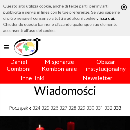
Questo sito utilizza cookie, anche di terze parti, per inviarti
pubblicità e servizi in linea con le tue preferenze. Se vuoi saperne
di più o negare il consenso a tutti o ad alcuni cookie
clicca qui
.
Chiudendo questo banner o cliccando qualunque suo elemento
acconsenti all'uso dei cookie.
Daniel
Misjonarze
Obszar
Comboni
Kombonianie
instytucjonalny
Inne linki
Newsletter
Wiadomości
Początek
324
325
326
327
328
329
330
331
332
333