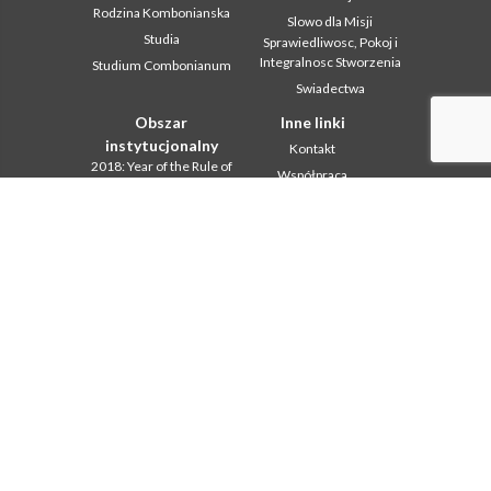
Rodzina Kombonianska
Slowo dla Misji
Studia
Sprawiedliwosc, Pokoj i
Integralnosc Stworzenia
Studium Combonianum
Swiadectwa
Obszar
Inne linki
instytucjonalny
Kontakt
2018: Year of the Rule of
Współpraca
Life
Komboni, w tym dniu
2019: Rok
miedzykulturowosci
In pace Christi
2020 r.: Rok ministerstw
Agenda
Biuro Komunikacji
Liturgia dnia
Intercapitolare 2012
Słowo dla misji
Intercapitolare 2018
Najpopularniejsze
Intercapitolare 2025
Privacy Policy
Kapitula 2003
Sekretariat misji
Kapitula 2009
Kapitula 2015
Kapitula 2022
Listy Przel. Gen. i Rady