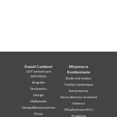
Daniel Comboni
Misjonarze
150° anniversario
Kombonianie
dell’Istituto
Books and studies
Biografie
Familia Comboniana
Duchowosc
Kim jestesmy
Liturgia
Nasza obecnosc w swiecie
Multimedia
Nowosci
Nieopublikowane pisma
Oficjalny krzyz MCCJ
Pisma
Prowincje