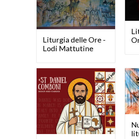
Li
Liturgia delle Ore -
O
Lodi Mattutine
Nu
li