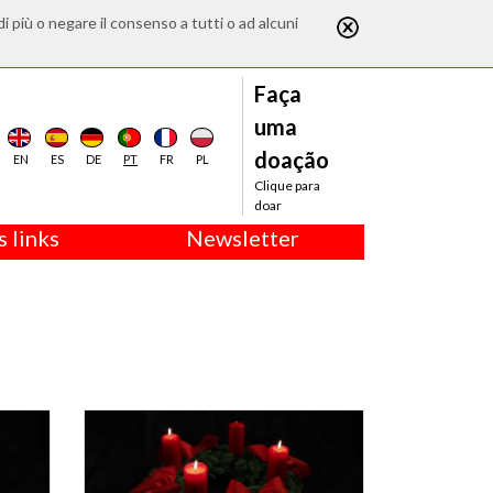
di più o negare il consenso a tutti o ad alcuni
Faça
uma
doação
EN
ES
DE
PT
FR
PL
Clique para
doar
 links
Newsletter