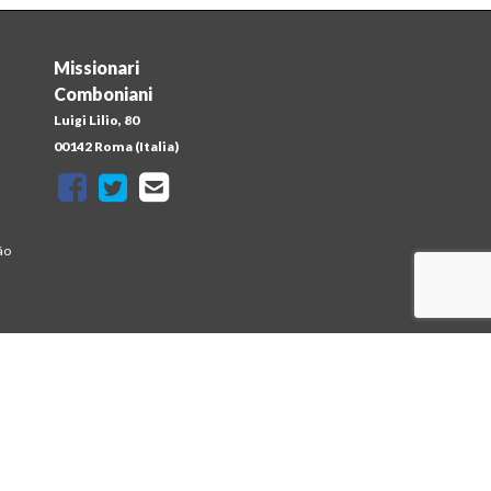
Missionari
Comboniani
Luigi Lilio, 80
a
00142 Roma (Italia)
ão