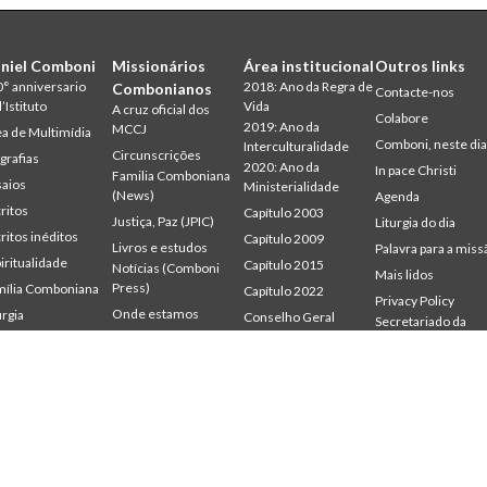
niel Comboni
Missionários
Área institucional
Outros links
° anniversario
2018: Ano da Regra de
Combonianos
Contacte-nos
l’Istituto
Vida
A cruz oficial dos
Colabore
2019: Ano da
MCCJ
a de Multimídia
Comboni, neste di
Interculturalidade
Circunscrições
grafias
2020: Ano da
In pace Christi
Familia Comboniana
aios
Ministerialidade
(News)
Agenda
ritos
Capítulo 2003
Justiça, Paz (JPIC)
Liturgia do dia
ritos inéditos
Capítulo 2009
Livros e estudos
Palavra para a miss
iritualidade
Capítulo 2015
Notícias (Comboni
Mais lidos
Press)
ília Comboniana
Capítulo 2022
Privacy Policy
Onde estamos
urgia
Conselho Geral
Secretariado da
udium
Gabinete de
Palavra para a Missão
Missão
mbonianum
Comunicação
Quem somos
Intercapitular 2012
Testemunhas
Intercapitular 2018
Intercapitular 2025
Protecção de
menores