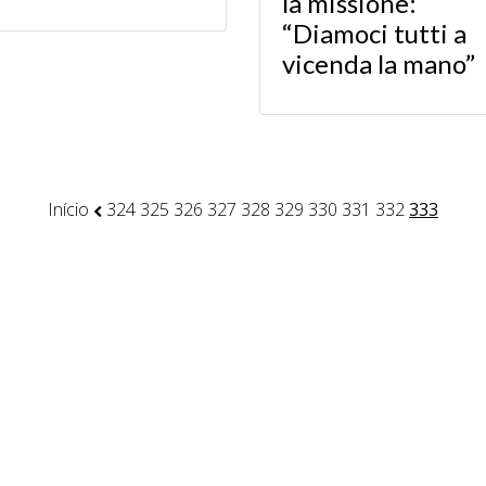
la missione:
“Diamoci tutti a
vicenda la mano”
Início
324
325
326
327
328
329
330
331
332
333