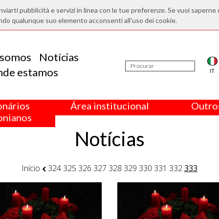
nviarti pubblicità e servizi in linea con le tue preferenze. Se vuoi saperne 
ndo qualunque suo elemento acconsenti all'uso dei cookie.
somos
Notícias
nde estamos
IT
onários
Área institucional
Outros
nianos
Notícias
Início
324
325
326
327
328
329
330
331
332
333