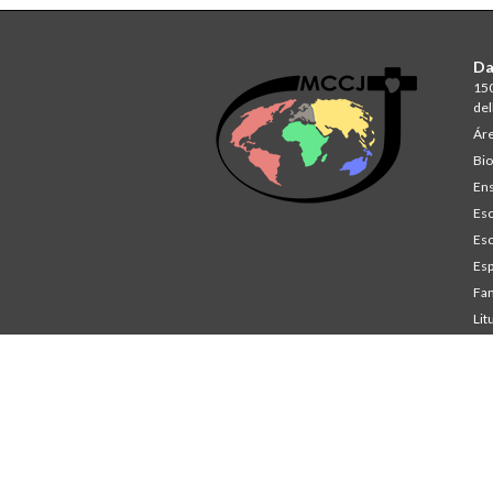
Da
150
del
Áre
Bio
Ens
Esc
Esc
Esp
Fam
Lit
St
Co